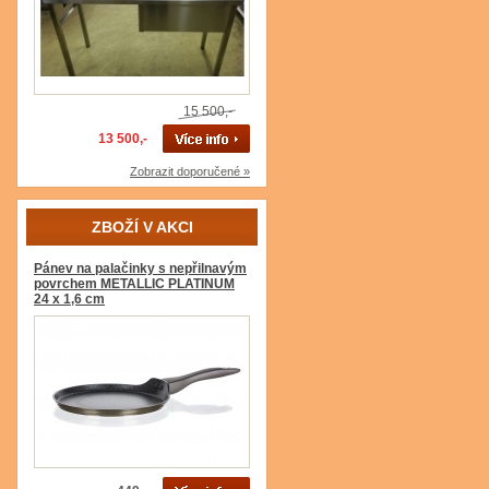
15 500,-
13 500,-
Zobrazit doporučené »
ZBOŽÍ V AKCI
Pánev na palačinky s nepřilnavým
povrchem METALLIC PLATINUM
24 x 1,6 cm