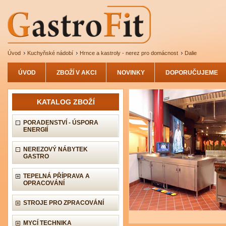
Úvod
Kuchyňské nádobí
Hrnce a kastroly - nerez pro domácnost
Dalie
ÚVOD
ZBOŽÍ V AKCI
NOVINKY
DOPORUČUJEME
KATALOG ZBOŽÍ
PORADENSTVÍ - ÚSPORA
ENERGIÍ
NEREZOVÝ NÁBYTEK
GASTRO
TEPELNÁ PŘÍPRAVA A
OPRACOVÁNÍ
STROJE PRO ZPRACOVÁNÍ
MYCÍ TECHNIKA