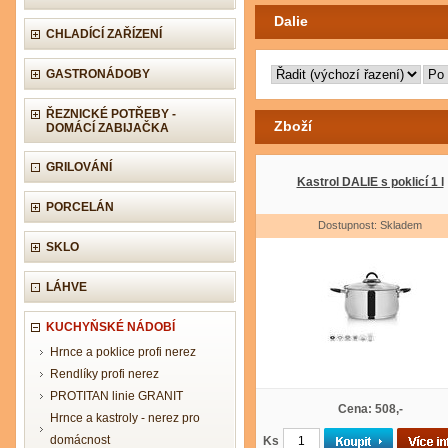
Dalie
CHLADÍCÍ ZAŘÍZENÍ
GASTRONÁDOBY
ŘEZNICKÉ POTŘEBY -
Zboží
DOMÁCÍ ZABIJAČKA
GRILOVÁNÍ
Kastrol DALIE s poklicí 1 l
PORCELÁN
Dostupnost: Skladem
SKLO
LÁHVE
KUCHYŇSKÉ NÁDOBÍ
Hrnce a poklice profi nerez
Rendlíky profi nerez
PROTITAN linie GRANIT
Cena: 508,-
Hrnce a kastroly - nerez pro
domácnost
Ks