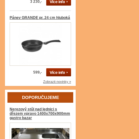
3 230,-
Pánev GRANDE pr. 24 cm hluboká
599,-
Zobrazit novinky »
DOPORUČUJEME
Nerezový stůl nad lednici s
dřezem vpravo 1400x700x900mm
gastro bazar