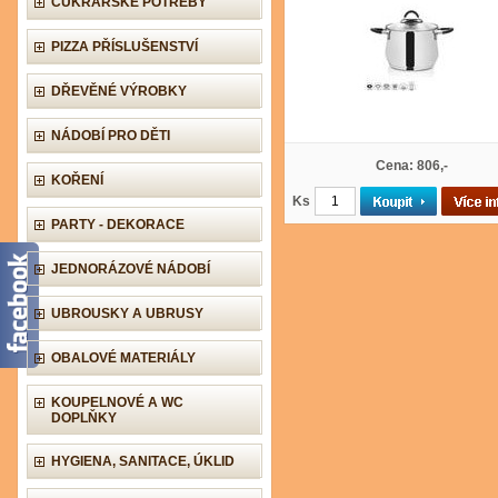
CUKRÁŘSKÉ POTŘEBY
PIZZA PŘÍSLUŠENSTVÍ
DŘEVĚNÉ VÝROBKY
NÁDOBÍ PRO DĚTI
Cena: 806,-
KOŘENÍ
Ks
PARTY - DEKORACE
JEDNORÁZOVÉ NÁDOBÍ
UBROUSKY A UBRUSY
OBALOVÉ MATERIÁLY
KOUPELNOVÉ A WC
DOPLŇKY
HYGIENA, SANITACE, ÚKLID