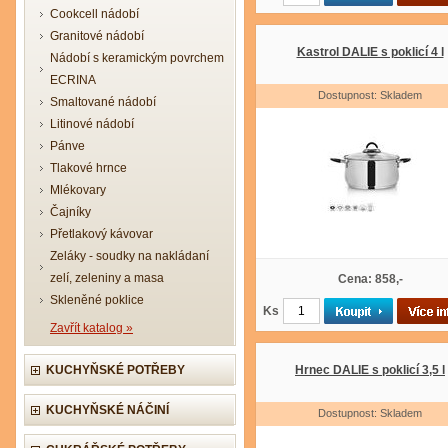
Cookcell nádobí
Granitové nádobí
Kastrol DALIE s poklicí 4 l
Nádobí s keramickým povrchem
ECRINA
Dostupnost: Skladem
Smaltované nádobí
Litinové nádobí
Pánve
Tlakové hrnce
Mlékovary
Čajníky
Přetlakový kávovar
Zeláky - soudky na nakládaní
zelí, zeleniny a masa
Cena: 858,-
Skleněné poklice
Ks
Zavřít katalog »
KUCHYŇSKÉ POTŘEBY
Hrnec DALIE s poklicí 3,5 l
KUCHYŇSKÉ NÁČINÍ
Dostupnost: Skladem