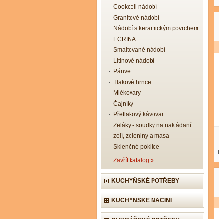
Cookcell nádobí
Granitové nádobí
Nádobí s keramickým povrchem
ECRINA
Smaltované nádobí
Litinové nádobí
Pánve
Tlakové hrnce
Mlékovary
Čajníky
Přetlakový kávovar
Zeláky - soudky na nakládaní
zelí, zeleniny a masa
Skleněné poklice
Zavřít katalog »
KUCHYŇSKÉ POTŘEBY
KUCHYŇSKÉ NÁČINÍ