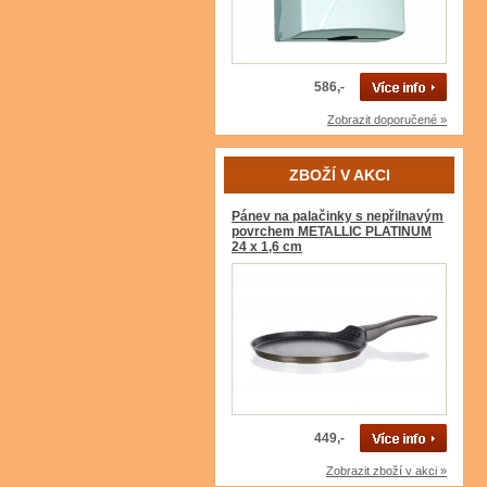
586,-
Zobrazit doporučené »
ZBOŽÍ V AKCI
Pánev na palačinky s nepřilnavým
povrchem METALLIC PLATINUM
24 x 1,6 cm
449,-
Zobrazit zboží v akci »