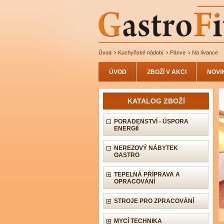
Úvod
Kuchyňské nádobí
Pánve
Na lívance
ÚVOD
ZBOŽÍ V AKCI
NOVI
KATALOG ZBOŽÍ
PORADENSTVÍ - ÚSPORA
ENERGIÍ
NEREZOVÝ NÁBYTEK
GASTRO
TEPELNÁ PŘÍPRAVA A
OPRACOVÁNÍ
STROJE PRO ZPRACOVÁNÍ
MYCÍ TECHNIKA