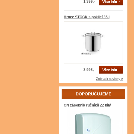
1 399,-
Hrnec STOCK s poklicí 35 l
3 998,-
Zobrazit novinky »
DOPORUČUJEME
CN zásobník ručníků ZZ bílý