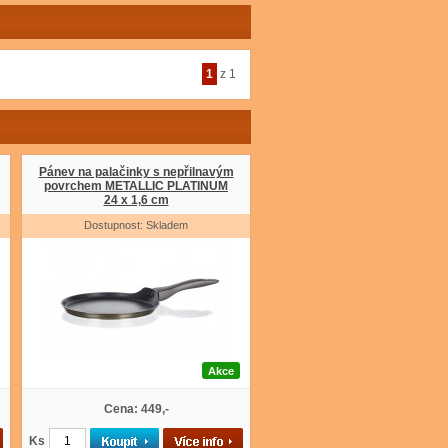
1
z 1
Pánev na palačinky s nepřilnavým
povrchem METALLIC PLATINUM
24 x 1,6 cm
Dostupnost: Skladem
Akce
Cena: 449,-
Ks