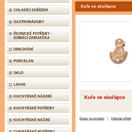
Kuře ve skořápce
CHLADÍCÍ ZAŘÍZENÍ
GASTRONÁDOBY
ŘEZNICKÉ POTŘEBY -
DOMÁCÍ ZABIJAČKA
GRILOVÁNÍ
PORCELÁN
SKLO
LÁHVE
KUCHYŇSKÉ NÁDOBÍ
Kuře ve skořápce
KUCHYŇSKÉ POTŘEBY
|
Dotaz na produkt
Odeslat příteli
KUCHYŇSKÉ NÁČINÍ
CUKRÁŘSKÉ POTŘEBY