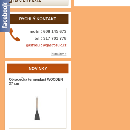
GASTRO BAZAR
RYCHLÝ KONTAKT
mobil: 608 145 673
tel.: 317 701 778
gastrosulc@gastrosulc.cz
Kontakty »
NOVINKY
Obracečka termoplast WOODEN
37 cm