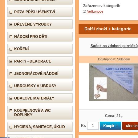
Zařazeno v kategorii:
1)
Velikonoce
PIZZA PŘÍSLUŠENSTVÍ
DŘEVĚNÉ VÝROBKY
Další zboží z kategorie
NÁDOBÍ PRO DĚTI
Sáček na zdobení perníčků
KOŘENÍ
Dostupnost: Skladem
PARTY - DEKORACE
JEDNORÁZOVÉ NÁDOBÍ
UBROUSKY A UBRUSY
OBALOVÉ MATERIÁLY
KOUPELNOVÉ A WC
DOPLŇKY
Cena: 21,-
Ks
HYGIENA, SANITACE, ÚKLID