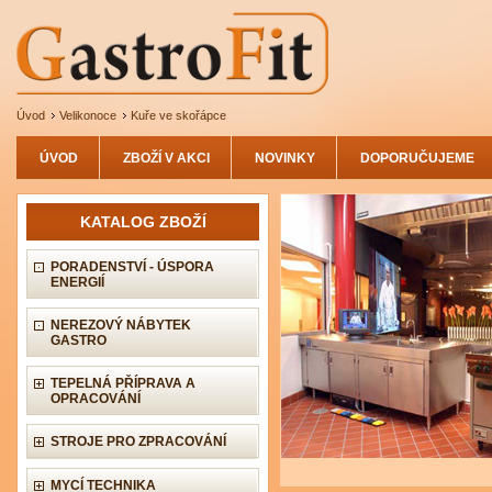
Úvod
Velikonoce
Kuře ve skořápce
ÚVOD
ZBOŽÍ V AKCI
NOVINKY
DOPORUČUJEME
KATALOG ZBOŽÍ
PORADENSTVÍ - ÚSPORA
ENERGIÍ
NEREZOVÝ NÁBYTEK
GASTRO
TEPELNÁ PŘÍPRAVA A
OPRACOVÁNÍ
STROJE PRO ZPRACOVÁNÍ
MYCÍ TECHNIKA