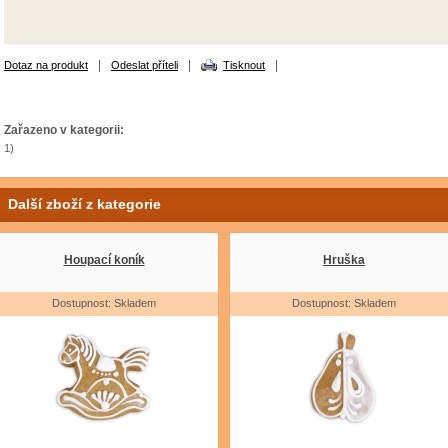
|
|
|
Dotaz na produkt
Odeslat příteli
Tisknout
Zařazeno v kategorii:
1)
Další zboží z kategorie
Houpací koník
Hruška
Dostupnost: Skladem
Dostupnost: Skladem