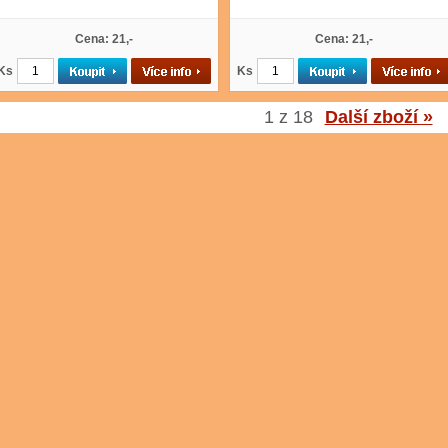
Cena: 21,-
Cena: 21,-
Ks
Ks
1 z 18
Další zboží »