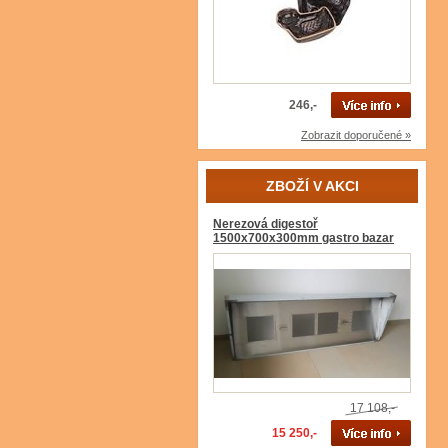
246,-
Zobrazit doporučené »
ZBOŽÍ V AKCI
Nerezová digestoř
1500x700x300mm gastro bazar
17 108,-
15 250,-