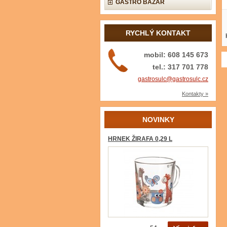
GASTRO BAZAR
RYCHLÝ KONTAKT
mobil: 608 145 673
tel.: 317 701 778
gastrosulc@gastrosulc.cz
Kontakty »
NOVINKY
HRNEK ŽIRAFA 0,29 L