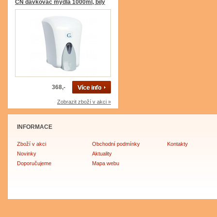
CN dávkovač mýdla 1000ml, bílý
368,-
Zobrazit zboží v akci »
INFORMACE
Zboží v akci
Obchodní podmínky
Kontakty
Novinky
Aktuality
Doporučujeme
Mapa webu