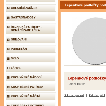
Lepenkové podložky pod d
CHLADÍCÍ ZAŘÍZENÍ
GASTRONÁDOBY
ŘEZNICKÉ POTŘEBY -
DOMÁCÍ ZABIJAČKA
GRILOVÁNÍ
PORCELÁN
SKLO
LÁHVE
KUCHYŇSKÉ NÁDOBÍ
Lepenkové podložky 
Balení 100 ks
KUCHYŇSKÉ POTŘEBY
|
Dotaz na produkt
Odeslat příteli
KUCHYŇSKÉ NÁČINÍ
CUKRÁŘSKÉ POTŘEBY