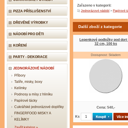
Zařazeno v kategorii:
1)
Jednorázové nádobí
>
Papírové t
PIZZA PŘÍSLUŠENSTVÍ
DŘEVĚNÉ VÝROBKY
Další zboží z kategorie
NÁDOBÍ PRO DĚTI
Lepenkové podložky pod dort 
32 cm, 100 ks
KOŘENÍ
Dostupnost: Skladem
PARTY - DEKORACE
JEDNORÁZOVÉ NÁDOBÍ
Příbory
Talíře, misky, boxy
Kelímky
Podnosy a mísy z hliníku
Papírové tácky
Cukrářské jednorázové doplňky
Cena: 540,-
FINGERFOOD MISKY A
Ks
KELÍMKY
Zavřít katalog »