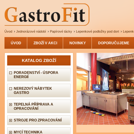
Úvod
Jednorázové nádobí
Papírové tácky
Lepenkové podložky pod dort
Lepenko
ÚVOD
ZBOŽÍ V AKCI
NOVINKY
DOPORUČUJEME
KATALOG ZBOŽÍ
PORADENSTVÍ - ÚSPORA
ENERGIÍ
NEREZOVÝ NÁBYTEK
GASTRO
TEPELNÁ PŘÍPRAVA A
OPRACOVÁNÍ
STROJE PRO ZPRACOVÁNÍ
MYCÍ TECHNIKA