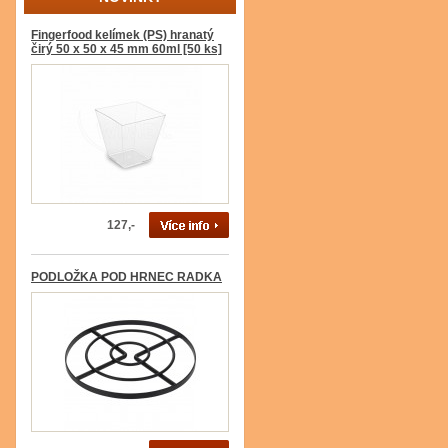
Fingerfood kelímek (PS) hranatý
čirý 50 x 50 x 45 mm 60ml [50 ks]
127,-
PODLOŽKA POD HRNEC RADKA