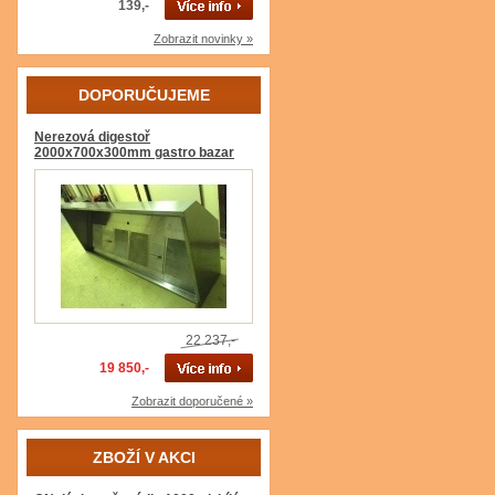
139,-
Zobrazit novinky »
DOPORUČUJEME
Nerezová digestoř
2000x700x300mm gastro bazar
22 237,-
19 850,-
Zobrazit doporučené »
ZBOŽÍ V AKCI