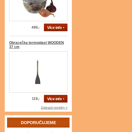
499,-
Obracečka termoplast WOODEN
37 cm
119,-
Zobrazit novinky »
DOPORUČUJEME