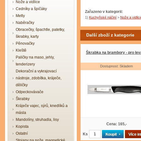
Nože a vidlice
Cedníky a špičáky
Zařazeno v kategorii:
Metly
1)
Kuchyňské náčiní
>
Nože a vidlic
Naběračky
Obracečky, špachtle, patetky,
Další zboží z kategorie
škrabky, karty
Pěnovačky
Kleště
Škrabka na brambory - pro le
Paličky na maso, jehly,
tenderizery
Dostupnost: Skladem
Dekorační a vykrajovací
nástroje, zdobítka, kráječe,
děličky
Odpeckovávače
Škrabky
Kráječe vajec, sýrů, knedlíků a
másla
Mandolíny, struhadla, lisy
Cena: 165,-
Kopista
Ostatní
Ks
Stojany na nože, magnetické