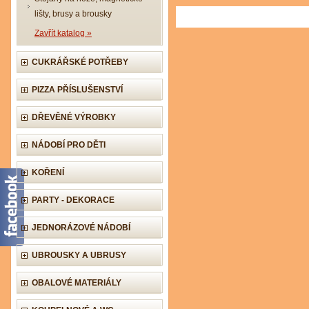
lišty, brusy a brousky
Zavřít katalog »
CUKRÁŘSKÉ POTŘEBY
PIZZA PŘÍSLUŠENSTVÍ
DŘEVĚNÉ VÝROBKY
NÁDOBÍ PRO DĚTI
KOŘENÍ
PARTY - DEKORACE
JEDNORÁZOVÉ NÁDOBÍ
UBROUSKY A UBRUSY
OBALOVÉ MATERIÁLY