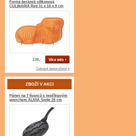
Forma beránek silikonová
CULINARIA Red 31 x 16 x 9 cm
239,-
Zobrazit doporučené »
ZBOŽÍ V AKCI
Pánev na 7 lívanců s nepřílnavým
povrchem ALIVIA Smile 26 cm