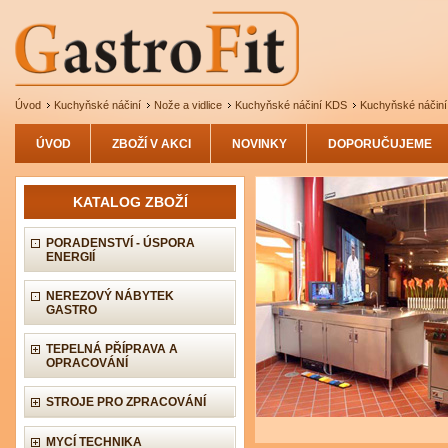
Úvod
Kuchyňské náčiní
Nože a vidlice
Kuchyňské náčiní KDS
Kuchyňské náčiní
ÚVOD
ZBOŽÍ V AKCI
NOVINKY
DOPORUČUJEME
KATALOG ZBOŽÍ
PORADENSTVÍ - ÚSPORA
ENERGIÍ
NEREZOVÝ NÁBYTEK
GASTRO
TEPELNÁ PŘÍPRAVA A
OPRACOVÁNÍ
STROJE PRO ZPRACOVÁNÍ
MYCÍ TECHNIKA