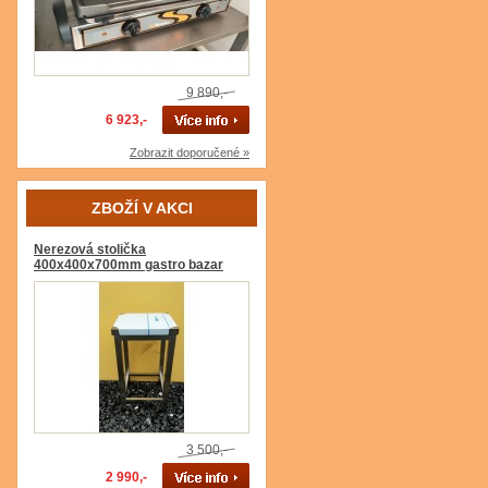
9 890,-
6 923,-
Zobrazit doporučené »
ZBOŽÍ V AKCI
Nerezová stolička
400x400x700mm gastro bazar
3 500,-
2 990,-