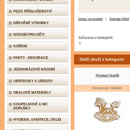
PIZZA PŘÍSLUŠENSTVÍ
|
Dotaz na produkt
Odeslat příteli
DŘEVĚNÉ VÝROBKY
NÁDOBÍ PRO DĚTI
Zařazeno v kategorii:
1)
KOŘENÍ
PARTY - DEKORACE
Další zboží z kategorie
JEDNORÁZOVÉ NÁDOBÍ
Houpací koník
UBROUSKY A UBRUSY
Dostupnost: Skladem
OBALOVÉ MATERIÁLY
KOUPELNOVÉ A WC
DOPLŇKY
HYGIENA, SANITACE, ÚKLID