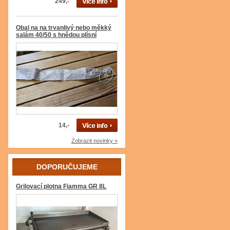
249,-
Obal na na trvanlivý nebo měkký
salám 40/50 s hnědou plísní
14,-
Zobrazit novinky »
DOPORUČUJEME
Grilovací plotna Fiamma GR 8L