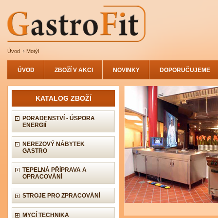
Úvod
Motýl
ÚVOD
ZBOŽÍ V AKCI
NOVINKY
DOPORUČUJEME
KATALOG ZBOŽÍ
PORADENSTVÍ - ÚSPORA
ENERGIÍ
NEREZOVÝ NÁBYTEK
GASTRO
TEPELNÁ PŘÍPRAVA A
OPRACOVÁNÍ
STROJE PRO ZPRACOVÁNÍ
MYCÍ TECHNIKA