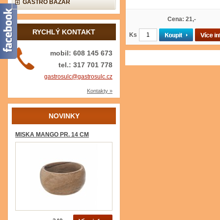
GASTRO BAZAR
Cena: 21,-
RYCHLÝ KONTAKT
Ks
mobil: 608 145 673
tel.: 317 701 778
gastrosulc@gastrosulc.cz
Kontakty »
NOVINKY
MISKA MANGO PR. 14 CM