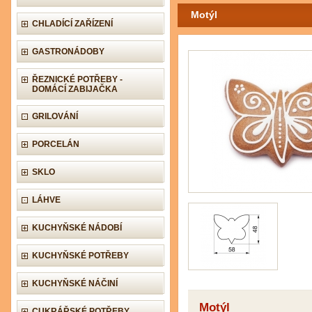
Motýl
CHLADÍCÍ ZAŘÍZENÍ
GASTRONÁDOBY
ŘEZNICKÉ POTŘEBY -
DOMÁCÍ ZABIJAČKA
GRILOVÁNÍ
PORCELÁN
SKLO
LÁHVE
KUCHYŇSKÉ NÁDOBÍ
KUCHYŇSKÉ POTŘEBY
KUCHYŇSKÉ NÁČINÍ
Motýl
CUKRÁŘSKÉ POTŘEBY