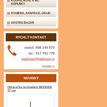
KOUPELNOVÉ A WC
DOPLŇKY
HYGIENA, SANITACE, ÚKLID
GASTRO BAZAR
RYCHLÝ KONTAKT
mobil: 608 145 673
tel.: 317 701 778
gastrosulc@gastrosulc.cz
Kontakty »
NOVINKY
Obracečka termoplast WOODEN
37 cm