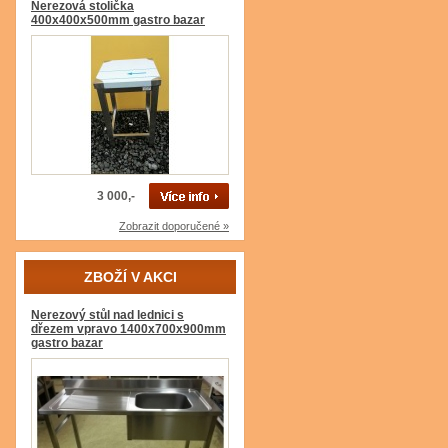
Nerezová stolička
400x400x500mm gastro bazar
3 000,-
Zobrazit doporučené »
ZBOŽÍ V AKCI
Nerezový stůl nad lednici s
dřezem vpravo 1400x700x900mm
gastro bazar