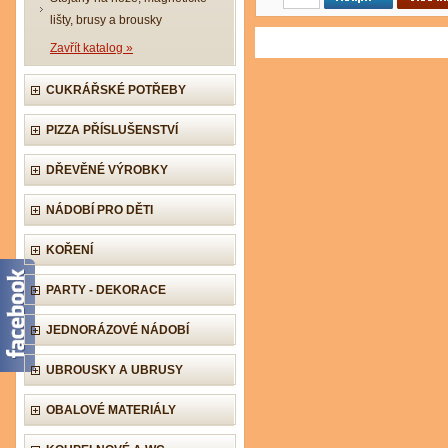
lišty, brusy a brousky
Zavřít katalog »
CUKRÁŘSKÉ POTŘEBY
PIZZA PŘÍSLUŠENSTVÍ
DŘEVĚNÉ VÝROBKY
NÁDOBÍ PRO DĚTI
KOŘENÍ
PARTY - DEKORACE
JEDNORÁZOVÉ NÁDOBÍ
UBROUSKY A UBRUSY
OBALOVÉ MATERIÁLY