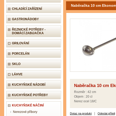
Naběračka 10 cm Ekonom
CHLADÍCÍ ZAŘÍZENÍ
GASTRONÁDOBY
ŘEZNICKÉ POTŘEBY -
DOMÁCÍ ZABIJAČKA
GRILOVÁNÍ
PORCELÁN
SKLO
LÁHVE
KUCHYŇSKÉ NÁDOBÍ
Naběračka 10 cm E
Rozměr : 42 cm
KUCHYŇSKÉ POTŘEBY
Objem : 20 cl
Nerez ocel 18/C
KUCHYŇSKÉ NÁČINÍ
Nerezové příbory
|
Dotaz na produkt
Odeslat příteli