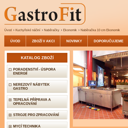
Úvod
Kuchyňské náčiní
Naběračky
Ekonomik
Naběračka 10 cm Ekonomik
ÚVOD
ZBOŽÍ V AKCI
NOVINKY
DOPORUČUJEME
KATALOG ZBOŽÍ
PORADENSTVÍ - ÚSPORA
ENERGIÍ
NEREZOVÝ NÁBYTEK
GASTRO
TEPELNÁ PŘÍPRAVA A
OPRACOVÁNÍ
STROJE PRO ZPRACOVÁNÍ
MYCÍ TECHNIKA