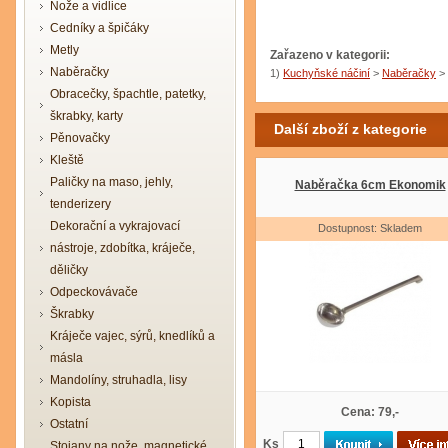
Nože a vidlice
Cedníky a špičáky
Metly
Zařazeno v kategorii:
Naběračky
1)
Kuchyňské náčiní
>
Naběračky
>
Obracečky, špachtle, patetky,
škrabky, karty
Další zboží z kategorie
Pěnovačky
Kleště
Paličky na maso, jehly,
Naběračka 6cm Ekonomik
tenderizery
Dekorační a vykrajovací
Dostupnost: Skladem
nástroje, zdobítka, kráječe,
děličky
Odpeckovávače
Škrabky
Kráječe vajec, sýrů, knedlíků a
másla
Mandolíny, struhadla, lisy
Kopista
Cena: 79,-
Ostatní
Ks
Stojany na nože, magnetické