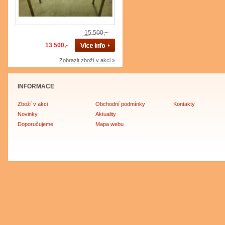
15 500,-
13 500,-
Zobrazit zboží v akci »
INFORMACE
Zboží v akci
Obchodní podmínky
Kontakty
Novinky
Aktuality
Doporučujeme
Mapa webu