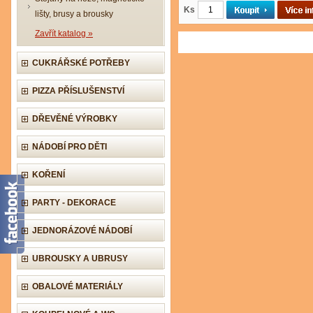
Ks
lišty, brusy a brousky
Zavřít katalog »
CUKRÁŘSKÉ POTŘEBY
PIZZA PŘÍSLUŠENSTVÍ
DŘEVĚNÉ VÝROBKY
NÁDOBÍ PRO DĚTI
KOŘENÍ
PARTY - DEKORACE
JEDNORÁZOVÉ NÁDOBÍ
UBROUSKY A UBRUSY
OBALOVÉ MATERIÁLY