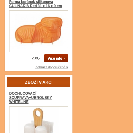
Forma beránek silikonová
CULINARIA Red 31 x 16 x 9 cm
239,-
Zobrazit doporučené »
ZBOŽÍ V AKCI
DOCHUCOVACÍ
SOUPRAVA+UBROUSKY
WHITELINE