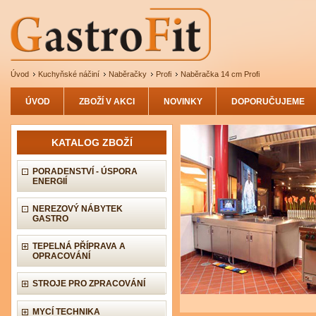
Úvod
Kuchyňské náčiní
Naběračky
Profi
Naběračka 14 cm Profi
ÚVOD
ZBOŽÍ V AKCI
NOVINKY
DOPORUČUJEME
KATALOG ZBOŽÍ
PORADENSTVÍ - ÚSPORA
ENERGIÍ
NEREZOVÝ NÁBYTEK
GASTRO
TEPELNÁ PŘÍPRAVA A
OPRACOVÁNÍ
STROJE PRO ZPRACOVÁNÍ
MYCÍ TECHNIKA