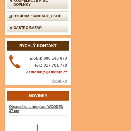
KOUPELNOVÉ A WC
DOPLŇKY
HYGIENA, SANITACE, ÚKLID
GASTRO BAZAR
RYCHLÝ KONTAKT
mobil: 608 145 673
tel.: 317 701 778
gastrosulc@gastrosulc.cz
Kontakty »
NOVINKY
Obracečka termoplast WOODEN
37 cm