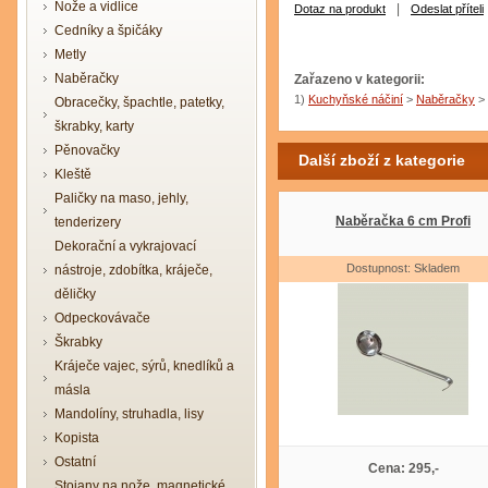
Nože a vidlice
|
Dotaz na produkt
Odeslat příteli
Cedníky a špičáky
Metly
Naběračky
Zařazeno v kategorii:
1)
Kuchyňské náčiní
>
Naběračky
>
Obracečky, špachtle, patetky,
škrabky, karty
Pěnovačky
Další zboží z kategorie
Kleště
Paličky na maso, jehly,
Naběračka 6 cm Profi
tenderizery
Dekorační a vykrajovací
Dostupnost: Skladem
nástroje, zdobítka, kráječe,
děličky
Odpeckovávače
Škrabky
Kráječe vajec, sýrů, knedlíků a
másla
Mandolíny, struhadla, lisy
Kopista
Ostatní
Cena: 295,-
Stojany na nože, magnetické