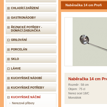
Naběračka 14 cm Profi
CHLADÍCÍ ZAŘÍZENÍ
GASTRONÁDOBY
ŘEZNICKÉ POTŘEBY -
DOMÁCÍ ZABIJAČKA
GRILOVÁNÍ
PORCELÁN
SKLO
LÁHVE
KUCHYŇSKÉ NÁDOBÍ
Naběračka 14 cm Pro
Rozměr : 58 cm
KUCHYŇSKÉ POTŘEBY
Objem : 75 cl
Nerez ocel 18/C
KUCHYŇSKÉ NÁČINÍ
Monoblok
Nerezové příbory