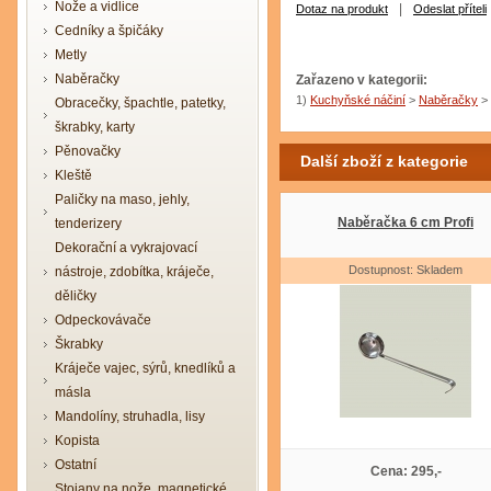
Nože a vidlice
|
Dotaz na produkt
Odeslat příteli
Cedníky a špičáky
Metly
Naběračky
Zařazeno v kategorii:
1)
Kuchyňské náčiní
>
Naběračky
>
Obracečky, špachtle, patetky,
škrabky, karty
Pěnovačky
Další zboží z kategorie
Kleště
Paličky na maso, jehly,
Naběračka 6 cm Profi
tenderizery
Dekorační a vykrajovací
Dostupnost: Skladem
nástroje, zdobítka, kráječe,
děličky
Odpeckovávače
Škrabky
Kráječe vajec, sýrů, knedlíků a
másla
Mandolíny, struhadla, lisy
Kopista
Ostatní
Cena: 295,-
Stojany na nože, magnetické