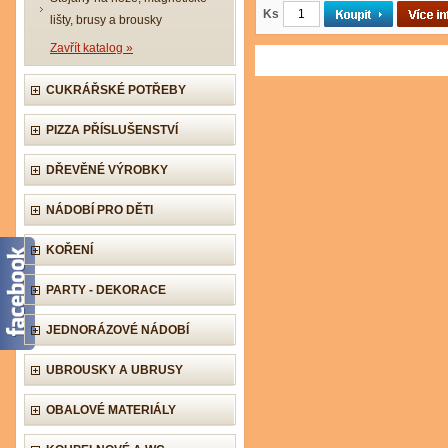
Ks
lišty, brusy a brousky
Zavřít katalog »
CUKRÁŘSKÉ POTŘEBY
PIZZA PŘÍSLUŠENSTVÍ
DŘEVĚNÉ VÝROBKY
NÁDOBÍ PRO DĚTI
KOŘENÍ
PARTY - DEKORACE
JEDNORÁZOVÉ NÁDOBÍ
UBROUSKY A UBRUSY
OBALOVÉ MATERIÁLY