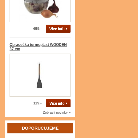
499,-
Obracečka termoplast WOODEN
37 cm
119,-
Zobrazit novinky »
DOPORUČUJEME