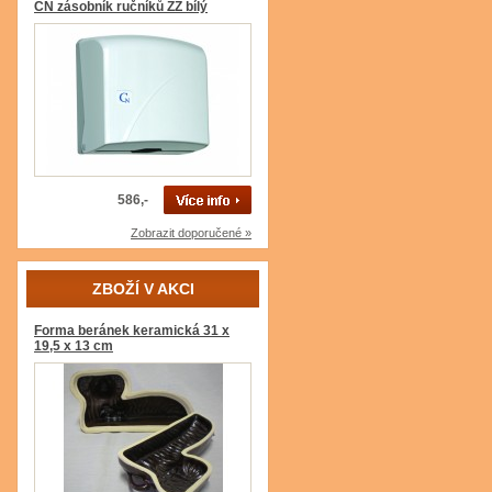
CN zásobník ručníků ZZ bílý
586,-
Zobrazit doporučené »
ZBOŽÍ V AKCI
Forma beránek keramická 31 x
19,5 x 13 cm