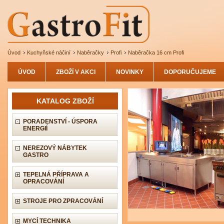
Úvod
Kuchyňské náčiní
Naběračky
Profi
Naběračka 16 cm Profi
ÚVOD
ZBOŽÍ V AKCI
NOVINKY
DOPORUČUJEME
KATALOG ZBOŽÍ
PORADENSTVÍ - ÚSPORA
ENERGIÍ
NEREZOVÝ NÁBYTEK
GASTRO
TEPELNÁ PŘÍPRAVA A
OPRACOVÁNÍ
STROJE PRO ZPRACOVÁNÍ
MYCÍ TECHNIKA