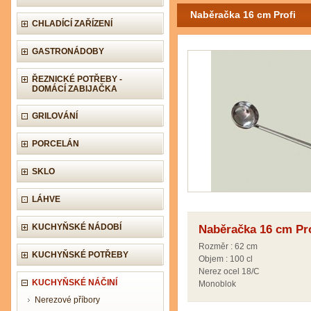
Naběračka 16 cm Profi
CHLADÍCÍ ZAŘÍZENÍ
GASTRONÁDOBY
ŘEZNICKÉ POTŘEBY -
DOMÁCÍ ZABIJAČKA
GRILOVÁNÍ
PORCELÁN
SKLO
LÁHVE
KUCHYŇSKÉ NÁDOBÍ
Naběračka 16 cm Pro
Rozměr : 62 cm
KUCHYŇSKÉ POTŘEBY
Objem : 100 cl
Nerez ocel 18/C
KUCHYŇSKÉ NÁČINÍ
Monoblok
Nerezové příbory