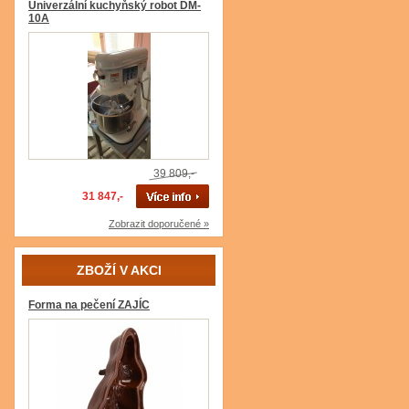
Univerzální kuchyňský robot DM-
10A
39 809,-
31 847,-
Zobrazit doporučené »
ZBOŽÍ V AKCI
Forma na pečení ZAJÍC