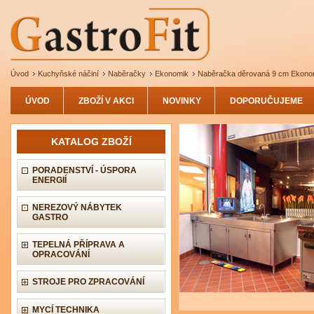
Úvod
Kuchyňské náčiní
Naběračky
Ekonomik
Naběračka děrovaná 9 cm Ekono
ÚVOD
ZBOŽÍ V AKCI
NOVINKY
DOPORUČUJEME
KATALOG ZBOŽÍ
PORADENSTVÍ - ÚSPORA
ENERGIÍ
NEREZOVÝ NÁBYTEK
GASTRO
TEPELNÁ PŘÍPRAVA A
OPRACOVÁNÍ
STROJE PRO ZPRACOVÁNÍ
MYCÍ TECHNIKA