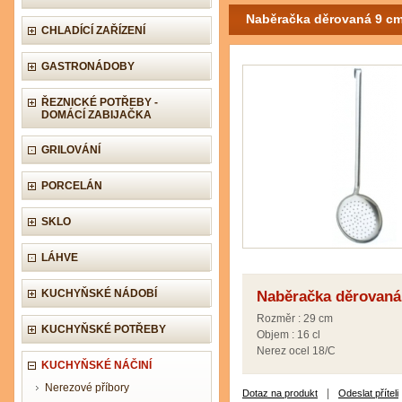
Naběračka děrovaná 9 c
CHLADÍCÍ ZAŘÍZENÍ
GASTRONÁDOBY
ŘEZNICKÉ POTŘEBY -
DOMÁCÍ ZABIJAČKA
GRILOVÁNÍ
PORCELÁN
SKLO
LÁHVE
KUCHYŇSKÉ NÁDOBÍ
Naběračka děrovaná
Rozměr : 29 cm
KUCHYŇSKÉ POTŘEBY
Objem : 16 cl
Nerez ocel 18/C
KUCHYŇSKÉ NÁČINÍ
Nerezové příbory
|
Dotaz na produkt
Odeslat příteli