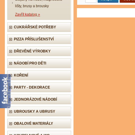
lišty, brusy a brousky
Zavřít katalog »
CUKRÁŘSKÉ POTŘEBY
PIZZA PŘÍSLUŠENSTVÍ
DŘEVĚNÉ VÝROBKY
NÁDOBÍ PRO DĚTI
KOŘENÍ
PARTY - DEKORACE
JEDNORÁZOVÉ NÁDOBÍ
UBROUSKY A UBRUSY
OBALOVÉ MATERIÁLY