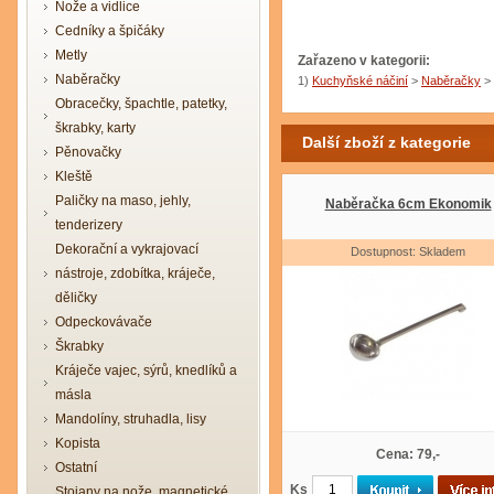
Nože a vidlice
Cedníky a špičáky
Metly
Zařazeno v kategorii:
Naběračky
1)
Kuchyňské náčiní
>
Naběračky
>
Obracečky, špachtle, patetky,
škrabky, karty
Další zboží z kategorie
Pěnovačky
Kleště
Paličky na maso, jehly,
Naběračka 6cm Ekonomik
tenderizery
Dekorační a vykrajovací
Dostupnost: Skladem
nástroje, zdobítka, kráječe,
děličky
Odpeckovávače
Škrabky
Kráječe vajec, sýrů, knedlíků a
másla
Mandolíny, struhadla, lisy
Kopista
Cena: 79,-
Ostatní
Ks
Stojany na nože, magnetické