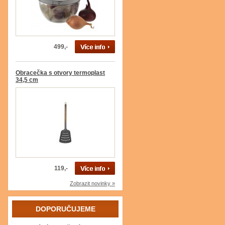
499,-
Obracečka s otvory termoplast
34,5 cm
119,-
Zobrazit novinky »
DOPORUČUJEME