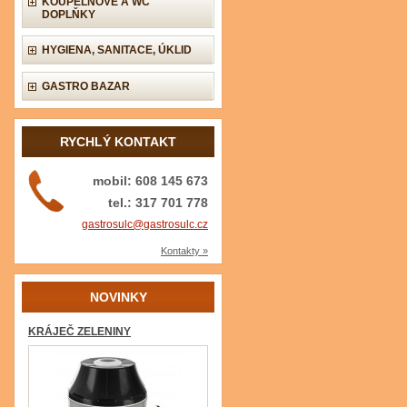
KOUPELNOVÉ A WC
DOPLŇKY
HYGIENA, SANITACE, ÚKLID
GASTRO BAZAR
RYCHLÝ KONTAKT
mobil: 608 145 673
tel.: 317 701 778
gastrosulc@gastrosulc.cz
Kontakty »
NOVINKY
KRÁJEČ ZELENINY