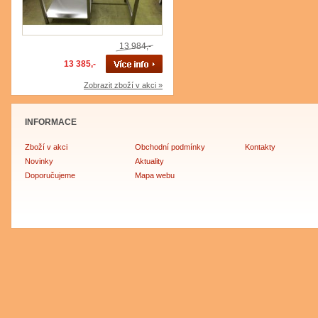
13 984,-
13 385,-
Zobrazit zboží v akci »
INFORMACE
Zboží v akci
Obchodní podmínky
Kontakty
Novinky
Aktuality
Doporučujeme
Mapa webu