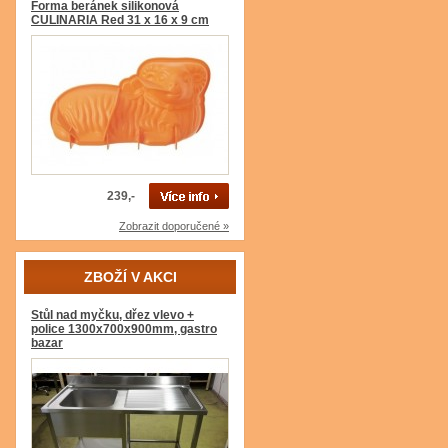
Forma beránek silikonová
CULINARIA Red 31 x 16 x 9 cm
239,-
Zobrazit doporučené »
ZBOŽÍ V AKCI
Stůl nad myčku, dřez vlevo +
police 1300x700x900mm, gastro
bazar