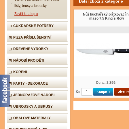
Další zboží z kategorie
lišty, brusy a brousky
Zavřít katalog »
Nůž kuchařský plátkovací n
maso 7,5 King´s Row
CUKRÁŘSKÉ POTŘEBY
PIZZA PŘÍSLUŠENSTVÍ
DŘEVĚNÉ VÝROBKY
NÁDOBÍ PRO DĚTI
KOŘENÍ
Cena: 2 299,-
PARTY - DEKORACE
Ks
JEDNORÁZOVÉ NÁDOBÍ
UBROUSKY A UBRUSY
OBALOVÉ MATERIÁLY