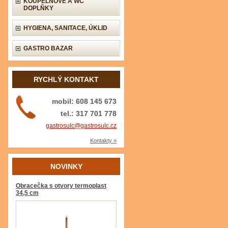
KOUPELNOVÉ A WC
DOPLŇKY
HYGIENA, SANITACE, ÚKLID
GASTRO BAZAR
RYCHLÝ KONTAKT
mobil: 608 145 673
tel.: 317 701 778
gastrosulc@gastrosulc.cz
Kontakty »
NOVINKY
Obracečka s otvory termoplast
34,5 cm