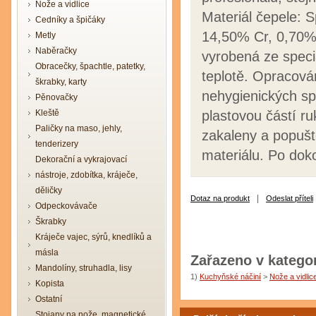
Nože a vidlice
Materiál čepele: 
Cedníky a špičáky
14,50% Cr, 0,70%
Metly
Naběračky
vyrobená ze speci
Obracečky, špachtle, patetky,
teplotě. Opracová
škrabky, karty
nehygienických sp
Pěnovačky
Kleště
plastovou částí ru
Paličky na maso, jehly,
zakaleny a popušt
tenderizery
materiálu. Po doko
Dekorační a vykrajovací
nástroje, zdobítka, kráječe,
děličky
|
Dotaz na produkt
Odeslat příteli
Odpeckovávače
Škrabky
Kráječe vajec, sýrů, knedlíků a
másla
Zařazeno v kategor
Mandolíny, struhadla, lisy
1)
Kuchyňské náčiní
>
Nože a vidlic
Kopista
Ostatní
Stojany na nože, magnetické