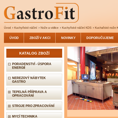
Úvod
Kuchyňské náčiní
Nože a vidlice
Kuchyňské náčiní KDS
Kuchařské nože
ÚVOD
ZBOŽÍ V AKCI
NOVINKY
DOPORUČUJEME
KATALOG ZBOŽÍ
PORADENSTVÍ - ÚSPORA
ENERGIÍ
NEREZOVÝ NÁBYTEK
GASTRO
TEPELNÁ PŘÍPRAVA A
OPRACOVÁNÍ
STROJE PRO ZPRACOVÁNÍ
MYCÍ TECHNIKA