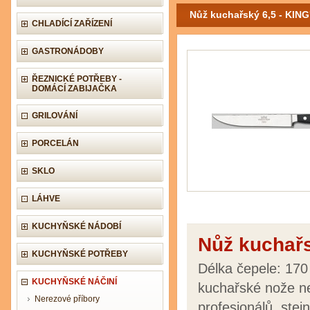
Nůž kuchařský 6,5 - KIN
CHLADÍCÍ ZAŘÍZENÍ
GASTRONÁDOBY
ŘEZNICKÉ POTŘEBY -
DOMÁCÍ ZABIJAČKA
GRILOVÁNÍ
PORCELÁN
SKLO
LÁHVE
KUCHYŇSKÉ NÁDOBÍ
Nůž kuchař
KUCHYŇSKÉ POTŘEBY
Délka čepele: 17
KUCHYŇSKÉ NÁČINÍ
kuchařské nože nej
Nerezové příbory
profesionálů, stej