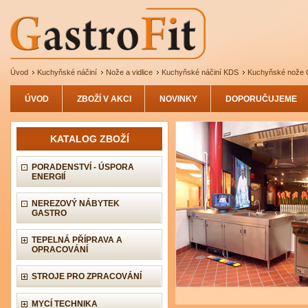
Úvod
Kuchyňské náčiní
Nože a vidlice
Kuchyňské náčiní KDS
Kuchyňské nože
ÚVOD
ZBOŽÍ V AKCI
NOVINKY
DOPORUČUJEME
KATALOG ZBOŽÍ
PORADENSTVÍ - ÚSPORA
ENERGIÍ
NEREZOVÝ NÁBYTEK
GASTRO
TEPELNÁ PŘÍPRAVA A
OPRACOVÁNÍ
STROJE PRO ZPRACOVÁNÍ
MYCÍ TECHNIKA