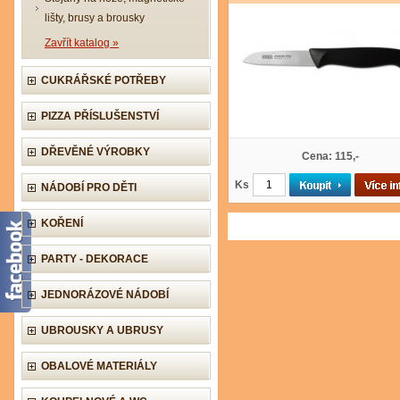
lišty, brusy a brousky
Zavřít katalog »
CUKRÁŘSKÉ POTŘEBY
PIZZA PŘÍSLUŠENSTVÍ
DŘEVĚNÉ VÝROBKY
Cena: 115,-
Ks
NÁDOBÍ PRO DĚTI
KOŘENÍ
PARTY - DEKORACE
JEDNORÁZOVÉ NÁDOBÍ
UBROUSKY A UBRUSY
OBALOVÉ MATERIÁLY