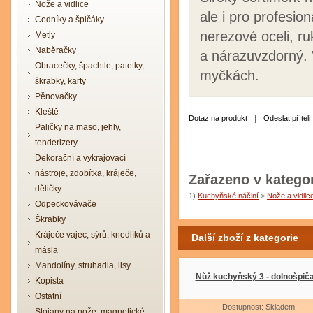
Nože a vidlice
ale i pro profesio
Cedníky a špičáky
nerezové oceli, ru
Metly
Naběračky
a nárazuvzdorný. 
Obracečky, špachtle, patetky,
myčkách.
škrabky, karty
Pěnovačky
Kleště
|
Dotaz na produkt
Odeslat příteli
Paličky na maso, jehly,
tenderizery
Dekorační a vykrajovací
nástroje, zdobítka, kráječe,
Zařazeno v kategor
děličky
1)
Kuchyňské náčiní
>
Nože a vidlic
Odpeckovávače
Škrabky
Kráječe vajec, sýrů, knedlíků a
Další zboží z kategorie
másla
Mandolíny, struhadla, lisy
Nůž kuchyňský 3 - dolnošpič
Kopista
Ostatní
Dostupnost: Skladem
Stojany na nože, magnetické