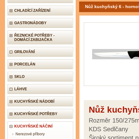
Nůž kuchyňský 6 - horno
CHLADÍCÍ ZAŘÍZENÍ
GASTRONÁDOBY
ŘEZNICKÉ POTŘEBY -
DOMÁCÍ ZABIJAČKA
GRILOVÁNÍ
PORCELÁN
SKLO
LÁHVE
KUCHYŇSKÉ NÁDOBÍ
Nůž kuchyňs
KUCHYŇSKÉ POTŘEBY
Rozměr 150/275m
KUCHYŇSKÉ NÁČINÍ
KDS Sedlčany
Nerezové příbory
Široký sortiment 