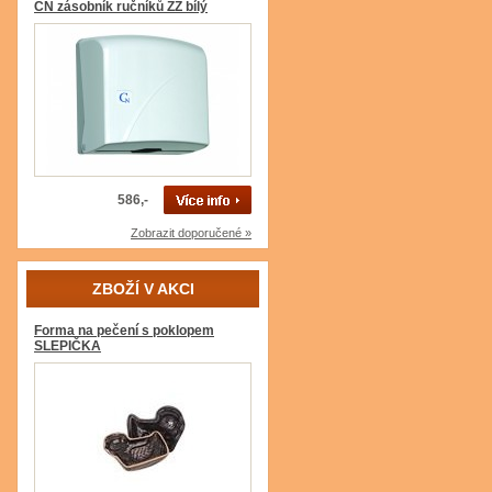
CN zásobník ručníků ZZ bílý
586,-
Zobrazit doporučené »
ZBOŽÍ V AKCI
Forma na pečení s poklopem
SLEPIČKA