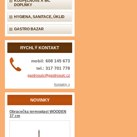
KOUPELNOVÉ A WC
DOPLŇKY
HYGIENA, SANITACE, ÚKLID
GASTRO BAZAR
RYCHLÝ KONTAKT
mobil: 608 145 673
tel.: 317 701 778
gastrosulc@gastrosulc.cz
Kontakty »
NOVINKY
Obracečka termoplast WOODEN
37 cm