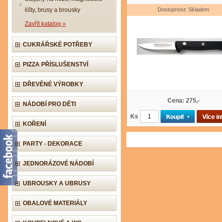
lišty, brusy a brousky
Dostupnost: Skladem
Zavřít katalog »
CUKRÁŘSKÉ POTŘEBY
PIZZA PŘÍSLUŠENSTVÍ
DŘEVĚNÉ VÝROBKY
Cena: 275,-
NÁDOBÍ PRO DĚTI
Ks
KOŘENÍ
PARTY - DEKORACE
JEDNORÁZOVÉ NÁDOBÍ
UBROUSKY A UBRUSY
OBALOVÉ MATERIÁLY