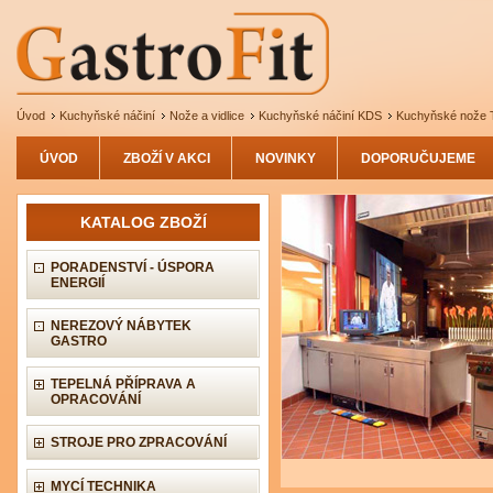
Úvod
Kuchyňské náčiní
Nože a vidlice
Kuchyňské náčiní KDS
Kuchyňské nože
ÚVOD
ZBOŽÍ V AKCI
NOVINKY
DOPORUČUJEME
KATALOG ZBOŽÍ
PORADENSTVÍ - ÚSPORA
ENERGIÍ
NEREZOVÝ NÁBYTEK
GASTRO
TEPELNÁ PŘÍPRAVA A
OPRACOVÁNÍ
STROJE PRO ZPRACOVÁNÍ
MYCÍ TECHNIKA