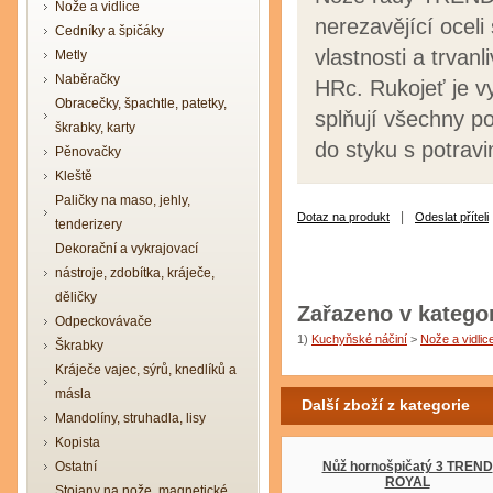
Nože a vidlice
nerezavějící ocel
Cedníky a špičáky
vlastnosti a trvan
Metly
Naběračky
HRc. Rukojeť je v
Obracečky, špachtle, patetky,
splňují všechny p
škrabky, karty
do styku s potrav
Pěnovačky
Kleště
Paličky na maso, jehly,
|
Dotaz na produkt
Odeslat příteli
tenderizery
Dekorační a vykrajovací
nástroje, zdobítka, kráječe,
děličky
Zařazeno v kategor
Odpeckovávače
1)
Kuchyňské náčiní
>
Nože a vidlic
Škrabky
Kráječe vajec, sýrů, knedlíků a
másla
Další zboží z kategorie
Mandolíny, struhadla, lisy
Kopista
Ostatní
Nůž hornošpičatý 3 TREND
ROYAL
Stojany na nože, magnetické