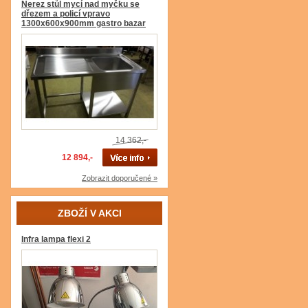
Nerez stůl mycí nad myčku se
dřezem a policí vpravo
1300x600x900mm gastro bazar
14 362,-
12 894,-
Zobrazit doporučené »
ZBOŽÍ V AKCI
Infra lampa flexi 2