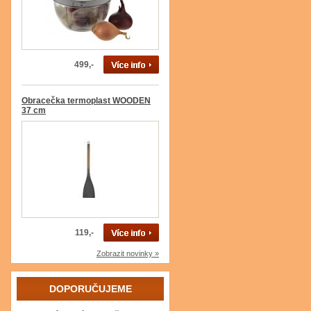
499,-
Obracečka termoplast WOODEN
37 cm
119,-
Zobrazit novinky »
DOPORUČUJEME