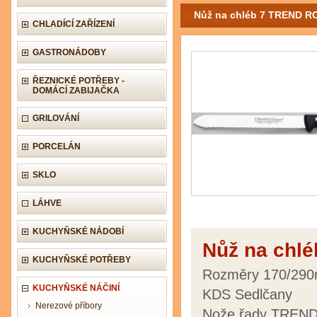
Nůž na chléb 7 TREND R
CHLADÍCÍ ZAŘÍZENÍ
GASTRONÁDOBY
ŘEZNICKÉ POTŘEBY -
DOMÁCÍ ZABIJAČKA
GRILOVÁNÍ
PORCELÁN
SKLO
LÁHVE
KUCHYŇSKÉ NÁDOBÍ
Nůž na chl
KUCHYŇSKÉ POTŘEBY
Rozměry 170/290
KUCHYŇSKÉ NÁČINÍ
KDS Sedlčany
Nerezové příbory
Nože řady TREND 