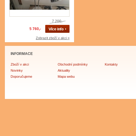
7 200,-
5 760,-
Zobrazit zboží v akci »
INFORMACE
Zboží v akci
Obchodní podmínky
Kontakty
Novinky
Aktuality
Doporučujeme
Mapa webu