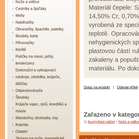
Nože a vidlice
Materiál čepele: 
Cedníky a špičáky
14,50% Cr, 0,70%
Metly
Naběračky
vyrobená ze speci
Obracečky, špachtle, patetky,
teplotě. Opracová
škrabky, karty
nehygienických sp
Pěnovačky
Kleště
plastovou částí ru
Paličky na maso, jehly,
zakaleny a popušt
tenderizery
materiálu. Po doko
Dekorační a vykrajovací
nástroje, zdobítka, kráječe,
děličky
|
Dotaz na produkt
Odeslat příteli
Odpeckovávače
Škrabky
Kráječe vajec, sýrů, knedlíků a
másla
Zařazeno v kategor
Mandolíny, struhadla, lisy
1)
Kuchyňské náčiní
>
Nože a vidlic
Kopista
Ostatní
Stojany na nože, magnetické