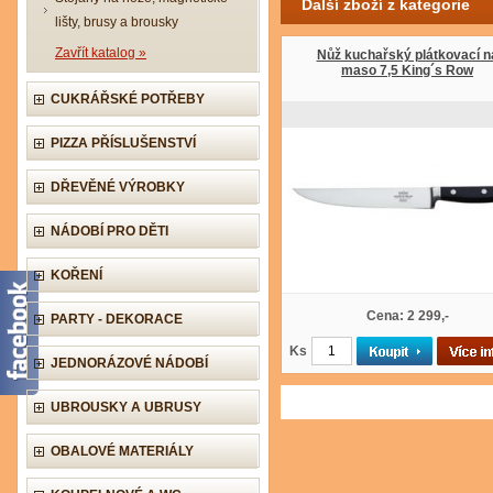
Další zboží z kategorie
lišty, brusy a brousky
Zavřít katalog »
Nůž kuchařský plátkovací n
maso 7,5 King´s Row
CUKRÁŘSKÉ POTŘEBY
PIZZA PŘÍSLUŠENSTVÍ
DŘEVĚNÉ VÝROBKY
NÁDOBÍ PRO DĚTI
KOŘENÍ
Cena: 2 299,-
PARTY - DEKORACE
Ks
JEDNORÁZOVÉ NÁDOBÍ
UBROUSKY A UBRUSY
OBALOVÉ MATERIÁLY