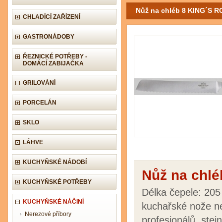
Nůž na chléb 8 KING´S 
CHLADÍCÍ ZAŘÍZENÍ
GASTRONÁDOBY
ŘEZNICKÉ POTŘEBY -
DOMÁCÍ ZABIJAČKA
GRILOVÁNÍ
PORCELÁN
SKLO
LÁHVE
KUCHYŇSKÉ NÁDOBÍ
Nůž na chl
KUCHYŇSKÉ POTŘEBY
Délka čepele: 20
KUCHYŇSKÉ NÁČINÍ
kuchařské nože nej
Nerezové příbory
profesionálů, stej