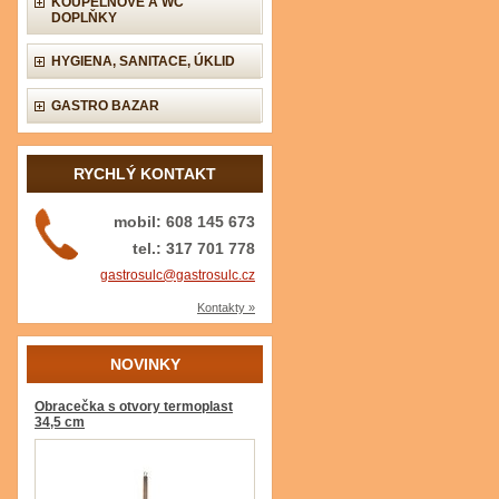
KOUPELNOVÉ A WC
DOPLŇKY
HYGIENA, SANITACE, ÚKLID
GASTRO BAZAR
RYCHLÝ KONTAKT
mobil: 608 145 673
tel.: 317 701 778
gastrosulc@gastrosulc.cz
Kontakty »
NOVINKY
Obracečka s otvory termoplast
34,5 cm