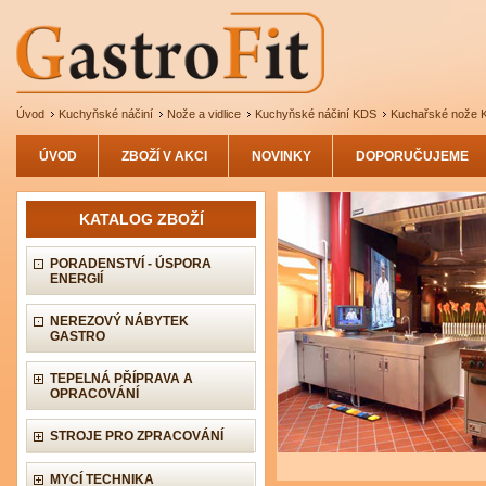
Úvod
Kuchyňské náčiní
Nože a vidlice
Kuchyňské náčiní KDS
Kuchařské nože
ÚVOD
ZBOŽÍ V AKCI
NOVINKY
DOPORUČUJEME
KATALOG ZBOŽÍ
PORADENSTVÍ - ÚSPORA
ENERGIÍ
NEREZOVÝ NÁBYTEK
GASTRO
TEPELNÁ PŘÍPRAVA A
OPRACOVÁNÍ
STROJE PRO ZPRACOVÁNÍ
MYCÍ TECHNIKA