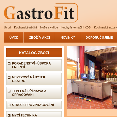
Úvod
Kuchyňské náčiní
Nože a vidlice
Kuchyňské náčiní KDS
Kuchyňské nože
ÚVOD
ZBOŽÍ V AKCI
NOVINKY
DOPORUČUJEME
KATALOG ZBOŽÍ
PORADENSTVÍ - ÚSPORA
ENERGIÍ
NEREZOVÝ NÁBYTEK
GASTRO
TEPELNÁ PŘÍPRAVA A
OPRACOVÁNÍ
STROJE PRO ZPRACOVÁNÍ
MYCÍ TECHNIKA