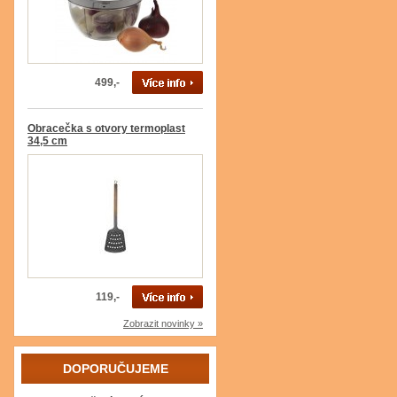
499,-
Obracečka s otvory termoplast
34,5 cm
119,-
Zobrazit novinky »
DOPORUČUJEME