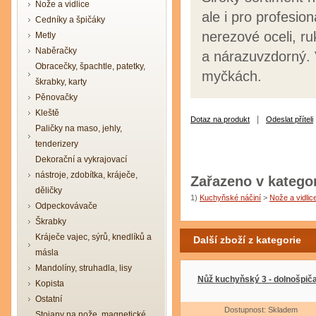
Nože a vidlice
ale i pro profesio
Cedníky a špičáky
nerezové oceli, ru
Metly
Naběračky
a nárazuvzdorný. 
Obracečky, špachtle, patetky,
myčkách.
škrabky, karty
Pěnovačky
Kleště
|
Dotaz na produkt
Odeslat příteli
Paličky na maso, jehly,
tenderizery
Dekorační a vykrajovací
nástroje, zdobítka, kráječe,
Zařazeno v kategor
děličky
1)
Kuchyňské náčiní
>
Nože a vidlic
Odpeckovávače
Škrabky
Kráječe vajec, sýrů, knedlíků a
Další zboží z kategorie
másla
Mandolíny, struhadla, lisy
Nůž kuchyňský 3 - dolnošpič
Kopista
Ostatní
Dostupnost: Skladem
Stojany na nože, magnetické