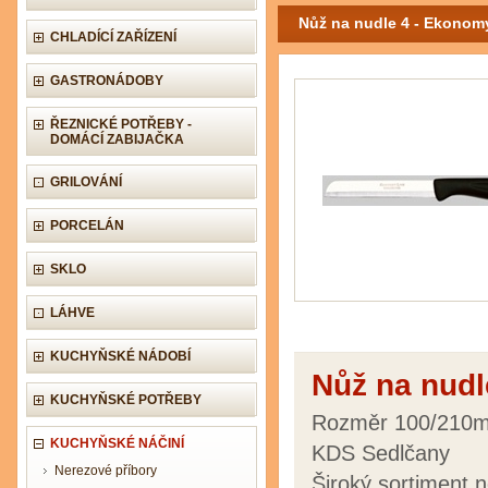
Nůž na nudle 4 - Ekonom
CHLADÍCÍ ZAŘÍZENÍ
GASTRONÁDOBY
ŘEZNICKÉ POTŘEBY -
DOMÁCÍ ZABIJAČKA
GRILOVÁNÍ
PORCELÁN
SKLO
LÁHVE
KUCHYŇSKÉ NÁDOBÍ
Nůž na nudl
KUCHYŇSKÉ POTŘEBY
Rozměr 100/210m
KUCHYŇSKÉ NÁČINÍ
KDS Sedlčany
Nerezové příbory
Široký sortiment 