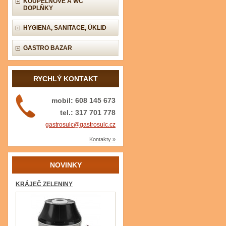
KOUPELNOVÉ A WC
DOPLŇKY
HYGIENA, SANITACE, ÚKLID
GASTRO BAZAR
RYCHLÝ KONTAKT
mobil: 608 145 673
tel.: 317 701 778
gastrosulc@gastrosulc.cz
Kontakty »
NOVINKY
KRÁJEČ ZELENINY