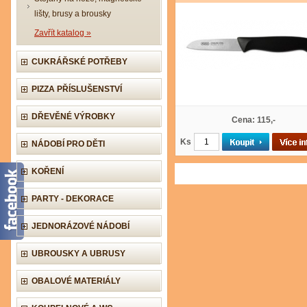
lišty, brusy a brousky
Zavřít katalog »
CUKRÁŘSKÉ POTŘEBY
PIZZA PŘÍSLUŠENSTVÍ
DŘEVĚNÉ VÝROBKY
Cena: 115,-
Ks
NÁDOBÍ PRO DĚTI
KOŘENÍ
PARTY - DEKORACE
JEDNORÁZOVÉ NÁDOBÍ
UBROUSKY A UBRUSY
OBALOVÉ MATERIÁLY