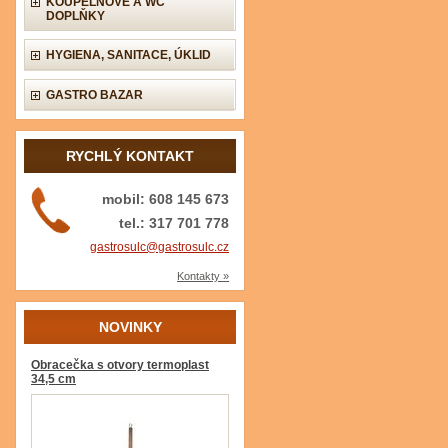
KOUPELNOVÉ A WC
DOPLŇKY
HYGIENA, SANITACE, ÚKLID
GASTRO BAZAR
RYCHLÝ KONTAKT
mobil: 608 145 673
tel.: 317 701 778
gastrosulc@gastrosulc.cz
Kontakty »
NOVINKY
Obracečka s otvory termoplast
34,5 cm