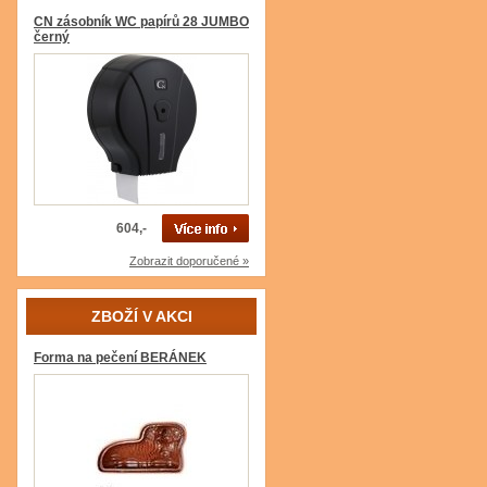
CN zásobník WC papírů 28 JUMBO
černý
604,-
Zobrazit doporučené »
ZBOŽÍ V AKCI
Forma na pečení BERÁNEK