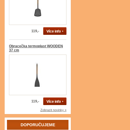
119,-
Obracečka termoplast WOODEN
37 cm
119,-
Zobrazit novinky »
DOPORUČUJEME