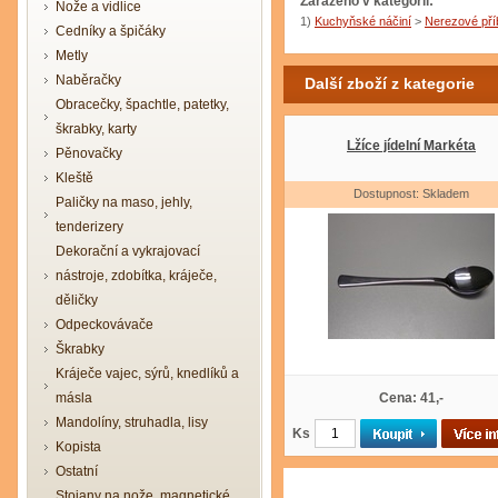
Zařazeno v kategorii:
Nože a vidlice
1)
Kuchyňské náčiní
>
Nerezové pří
Cedníky a špičáky
Metly
Naběračky
Další zboží z kategorie
Obracečky, špachtle, patetky,
škrabky, karty
Lžíce jídelní Markéta
Pěnovačky
Kleště
Dostupnost: Skladem
Paličky na maso, jehly,
tenderizery
Dekorační a vykrajovací
nástroje, zdobítka, kráječe,
děličky
Odpeckovávače
Škrabky
Kráječe vajec, sýrů, knedlíků a
másla
Cena: 41,-
Mandolíny, struhadla, lisy
Ks
Kopista
Ostatní
Stojany na nože, magnetické