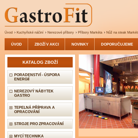
Úvod
Kuchyňské náčiní
Nerezové příbory
Příbory Markéta
Nůž na steak Markét
ÚVOD
ZBOŽÍ V AKCI
NOVINKY
DOPORUČUJEME
KATALOG ZBOŽÍ
PORADENSTVÍ - ÚSPORA
ENERGIÍ
NEREZOVÝ NÁBYTEK
GASTRO
TEPELNÁ PŘÍPRAVA A
OPRACOVÁNÍ
STROJE PRO ZPRACOVÁNÍ
MYCÍ TECHNIKA