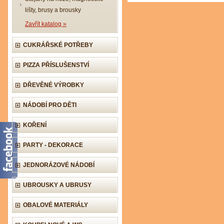
lišty, brusy a brousky
Zavřít katalog »
CUKRÁŘSKÉ POTŘEBY
PIZZA PŘÍSLUŠENSTVÍ
DŘEVĚNÉ VÝROBKY
NÁDOBÍ PRO DĚTI
KOŘENÍ
PARTY - DEKORACE
JEDNORÁZOVÉ NÁDOBÍ
UBROUSKY A UBRUSY
OBALOVÉ MATERIÁLY