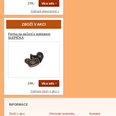
239,-
Zobrazit doporučené »
ZBOŽÍ V AKCI
Forma na pečení s poklopem
SLEPIČKA
246,-
Zobrazit zboží v akci »
INFORMACE
Zboží v akci
Obchodní podmínky
Kontakty