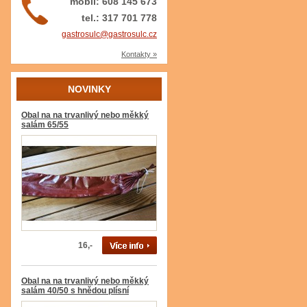
mobil: 608 145 673
tel.: 317 701 778
gastrosulc@gastrosulc.cz
Kontakty »
NOVINKY
Obal na na trvanlivý nebo měkký
salám 65/55
16,-
Obal na na trvanlivý nebo měkký
salám 40/50 s hnědou plísní