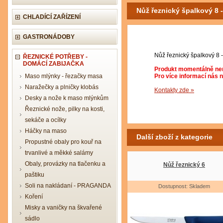
Nůž řeznický špalkový 8 
CHLADÍCÍ ZAŘÍZENÍ
GASTRONÁDOBY
Nůž řeznický špalkový 8 
ŘEZNICKÉ POTŘEBY -
DOMÁCÍ ZABIJAČKA
Produkt momentálně nen
Maso mlýnky - řezačky masa
Pro více informací nás 
Naražečky a plničky klobás
Kontakty zde »
Desky a nože k maso mlýnkům
Řeznické nože, pilky na kosti,
sekáče a ocílky
Háčky na maso
Další zboží z kategorie
Propustné obaly pro kouř na
trvanlivé a měkké salámy
Obaly, provázky na tlačenku a
Nůž řeznický 6
paštiku
Soli na nakládaní - PRAGANDA
Dostupnost: Skladem
Koření
Misky a vaničky na škvařené
sádlo