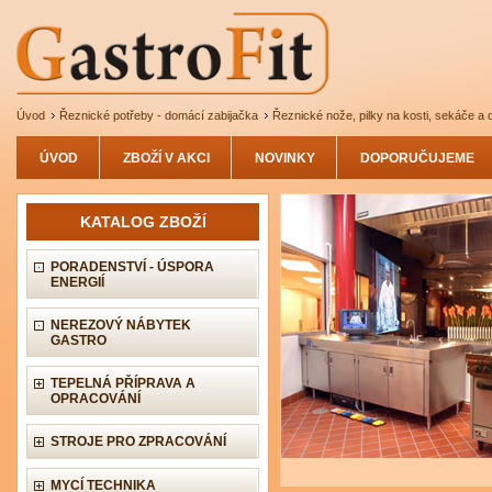
Úvod
Řeznické potřeby - domácí zabijačka
Řeznické nože, pilky na kosti, sekáče a 
ÚVOD
ZBOŽÍ V AKCI
NOVINKY
DOPORUČUJEME
KATALOG ZBOŽÍ
PORADENSTVÍ - ÚSPORA
ENERGIÍ
NEREZOVÝ NÁBYTEK
GASTRO
TEPELNÁ PŘÍPRAVA A
OPRACOVÁNÍ
STROJE PRO ZPRACOVÁNÍ
MYCÍ TECHNIKA