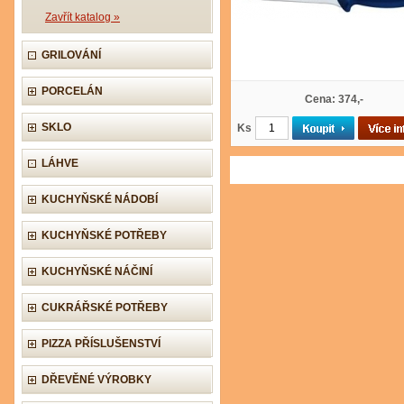
Zavřít katalog »
GRILOVÁNÍ
PORCELÁN
Cena: 374,-
SKLO
Ks
LÁHVE
KUCHYŇSKÉ NÁDOBÍ
KUCHYŇSKÉ POTŘEBY
KUCHYŇSKÉ NÁČINÍ
CUKRÁŘSKÉ POTŘEBY
PIZZA PŘÍSLUŠENSTVÍ
DŘEVĚNÉ VÝROBKY