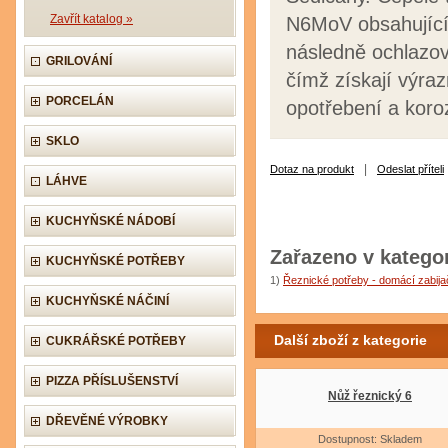
Zavřít katalog »
N6MoV obsahující
následně ochlazov
GRILOVÁNÍ
čímž získají výraz
PORCELÁN
opotřebení a koro
SKLO
|
Dotaz na produkt
Odeslat příteli
LÁHVE
KUCHYŇSKÉ NÁDOBÍ
Zařazeno v kategor
KUCHYŇSKÉ POTŘEBY
1)
Řeznické potřeby - domácí zabij
KUCHYŇSKÉ NÁČINÍ
Další zboží z kategorie
CUKRÁŘSKÉ POTŘEBY
PIZZA PŘÍSLUŠENSTVÍ
Nůž řeznický 6
DŘEVĚNÉ VÝROBKY
Dostupnost: Skladem