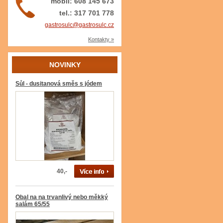
mobil: 608 145 673
tel.: 317 701 778
gastrosulc@gastrosulc.cz
Kontakty »
NOVINKY
Sůl - dusitanová směs s jódem
40,-
Obal na na trvanlivý nebo měkký
salám 65/55