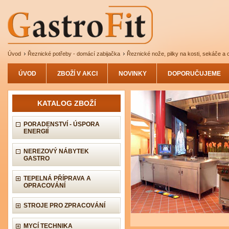
Úvod
Řeznické potřeby - domácí zabijačka
Řeznické nože, pilky na kosti, sekáče a 
ÚVOD
ZBOŽÍ V AKCI
NOVINKY
DOPORUČUJEME
KATALOG ZBOŽÍ
PORADENSTVÍ - ÚSPORA
ENERGIÍ
NEREZOVÝ NÁBYTEK
GASTRO
TEPELNÁ PŘÍPRAVA A
OPRACOVÁNÍ
STROJE PRO ZPRACOVÁNÍ
MYCÍ TECHNIKA