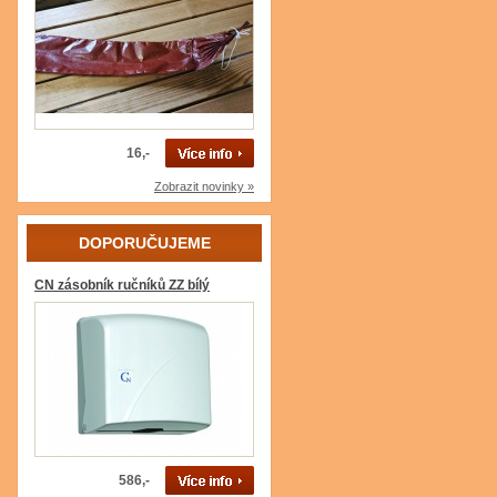
16,-
Zobrazit novinky »
DOPORUČUJEME
CN zásobník ručníků ZZ bílý
586,-