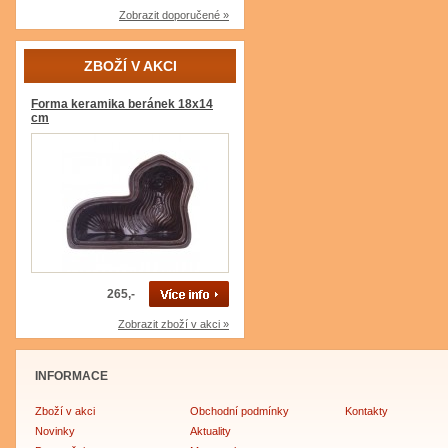
Zobrazit doporučené »
ZBOŽÍ V AKCI
Forma keramika beránek 18x14
cm
265,-
Zobrazit zboží v akci »
INFORMACE
Zboží v akci
Obchodní podmínky
Kontakty
Novinky
Aktuality