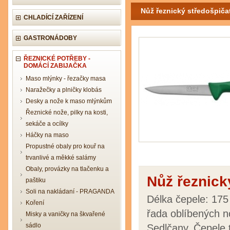
Nůž řeznický středošpi
CHLADÍCÍ ZAŘÍZENÍ
GASTRONÁDOBY
ŘEZNICKÉ POTŘEBY -
DOMÁCÍ ZABIJAČKA
Maso mlýnky - řezačky masa
Naražečky a plničky klobás
Desky a nože k maso mlýnkům
Řeznické nože, pilky na kosti,
sekáče a ocílky
Háčky na maso
Propustné obaly pro kouř na
trvanlivé a měkké salámy
Obaly, provázky na tlačenku a
Nůž řeznic
paštiku
Soli na nakládaní - PRAGANDA
Délka čepele: 17
Koření
řada oblíbených 
Misky a vaničky na škvařené
sádlo
Sedlčany. Čepele 