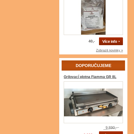
40,-
Zobrazit novinky »
DOPORUČUJEME
Grilovací plotna Fiamma GR 8L
9 890,-