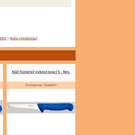
KDS
>
Nože vykošťovací
Nůž řeznický vykosťovací 5 - flex.
Dostupnost: Skladem