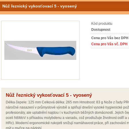
Nůž řeznický vykosťovací 5 - vyosený
Kód produktu
Dostupnost
Cena pro Vás bez DPH
Cena pro Vás vč. DPH
Nůž řeznický vykosťovací 5 - vyosený
Délka čepele: 125 mm Celková délka: 265 mm Hmotnost: 83 g Nože z řady PROF
náročné nasazení v průmyslové výrobě a splňují dnešní vysoké hygienické po
profesionály, ale uplatnění najdou i v kuchyních běžných domácností. Jejich če
oceli N6MoV s přísadou molybdenu a vanadu, což prodlužuje životnost ostří a 
HRc). Moderní ergonomické rukojeti snižují namáhavost práce, při zachování 
mýt v myčce na nádobí.