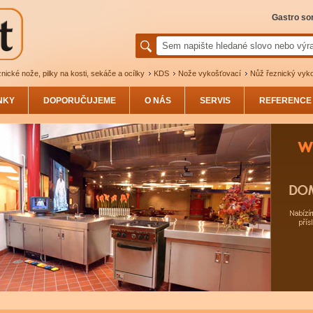
Gastro sor
nické nože, pilky na kosti, sekáče a ocílky
KDS
Nože vykošťovací
Nůž řeznický vyko
NKY
DOPORUČUJEME
O NÁS
SERVIS
REFERENCE