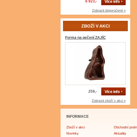
6 923,-
Zobrazit doporučené »
ZBOŽÍ V AKCI
Forma na pečení ZAJÍC
259,-
Zobrazit zboží v akci »
INFORMACE
Zboží v akci
Obchodní podm
Novinky
Aktuality