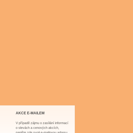
AKCE E-MAILEM
V případě zájmu o zasílání informací
o slevách a cenových akcích,
napište zde svoji e-mailovou adresu