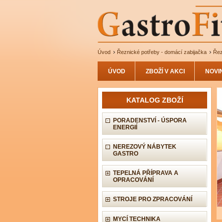
Úvod
Řeznické potřeby - domácí zabijačka
Řez
ÚVOD
ZBOŽÍ V AKCI
NOVI
KATALOG ZBOŽÍ
PORADENSTVÍ - ÚSPORA
ENERGIÍ
NEREZOVÝ NÁBYTEK
GASTRO
TEPELNÁ PŘÍPRAVA A
OPRACOVÁNÍ
STROJE PRO ZPRACOVÁNÍ
MYCÍ TECHNIKA