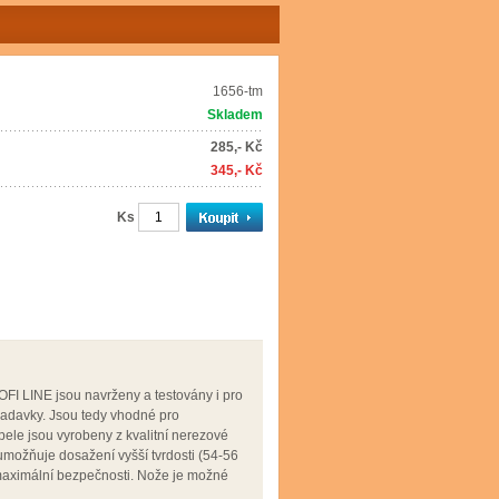
1656-tm
Skladem
285,- Kč
345,- Kč
Ks
I LINE jsou navrženy a testovány i pro
žadavky. Jsou tedy vhodné pro
pele jsou vyrobeny z kvalitní nerezové
umožňuje dosažení vyšší tvrdosti (54-56
maximální bezpečnosti. Nože je možné