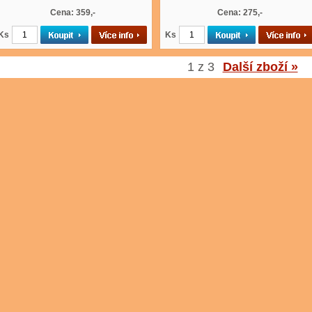
Cena: 359,-
Cena: 275,-
Ks
Ks
1 z 3
Další zboží »