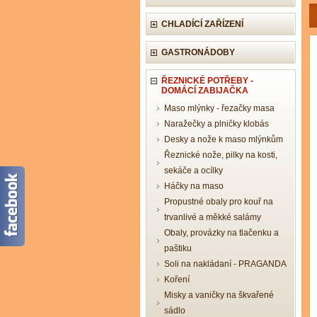
CHLADÍCÍ ZAŘÍZENÍ
GASTRONÁDOBY
ŘEZNICKÉ POTŘEBY -
DOMÁCÍ ZABIJAČKA
Maso mlýnky - řezačky masa
Naražečky a plničky klobás
Desky a nože k maso mlýnkům
Řeznické nože, pilky na kosti,
sekáče a ocílky
Háčky na maso
Propustné obaly pro kouř na
trvanlivé a měkké salámy
Obaly, provázky na tlačenku a
paštiku
Soli na nakládaní - PRAGANDA
Koření
Misky a vaničky na škvařené
sádlo