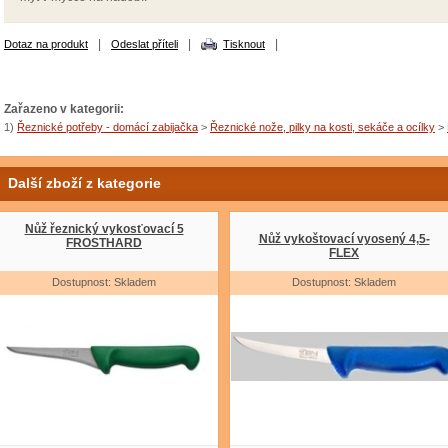
|
|
|
Dotaz na produkt
Odeslat příteli
Tisknout
Zařazeno v kategorii:
1)
Řeznické potřeby - domácí zabijačka
>
Řeznické nože, pilky na kosti, sekáče a ocílky
>
Další zboží z kategorie
Nůž řeznický vykosťovací 5
Nůž vykoštovací vyosený 4,5-
FROSTHARD
FLEX
Dostupnost: Skladem
Dostupnost: Skladem