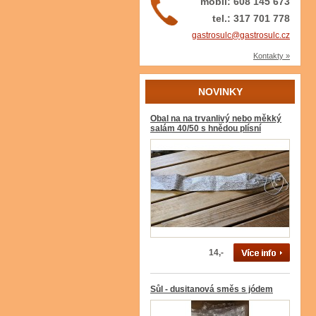
mobil: 608 145 673
tel.: 317 701 778
gastrosulc@gastrosulc.cz
Kontakty »
NOVINKY
Obal na na trvanlivý nebo měkký
salám 40/50 s hnědou plísní
14,-
Sůl - dusitanová směs s jódem