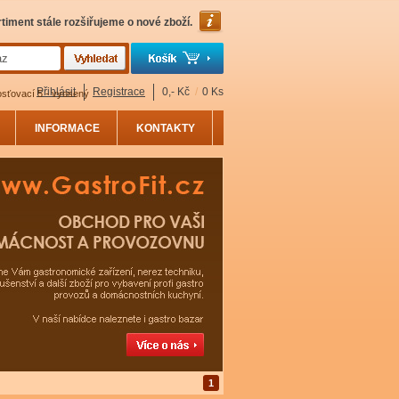
timent stále rozšiřujeme o nové zboží.
Přihlásit
Registrace
0,- Kč
/
0 Ks
sťovací 5 - vyosený
INFORMACE
KONTAKTY
1