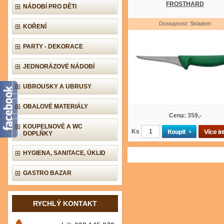
FROSTHARD
NÁDOBÍ PRO DĚTI
Dostupnost: Skladem
KOŘENÍ
PARTY - DEKORACE
JEDNORÁZOVÉ NÁDOBÍ
UBROUSKY A UBRUSY
OBALOVÉ MATERIÁLY
Cena: 359,-
KOUPELNOVÉ A WC
Ks
DOPLŇKY
HYGIENA, SANITACE, ÚKLID
GASTRO BAZAR
RYCHLÝ KONTAKT