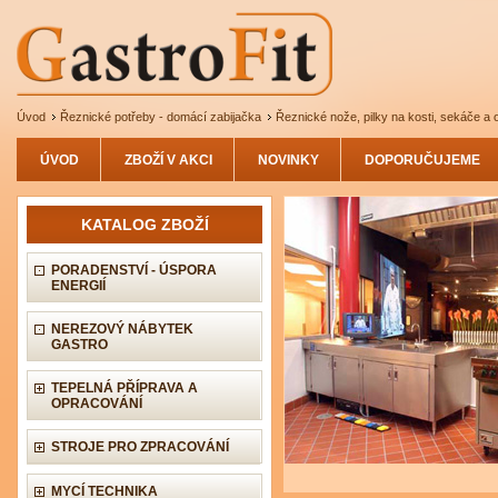
Úvod
Řeznické potřeby - domácí zabijačka
Řeznické nože, pilky na kosti, sekáče a 
ÚVOD
ZBOŽÍ V AKCI
NOVINKY
DOPORUČUJEME
KATALOG ZBOŽÍ
PORADENSTVÍ - ÚSPORA
ENERGIÍ
NEREZOVÝ NÁBYTEK
GASTRO
TEPELNÁ PŘÍPRAVA A
OPRACOVÁNÍ
STROJE PRO ZPRACOVÁNÍ
MYCÍ TECHNIKA