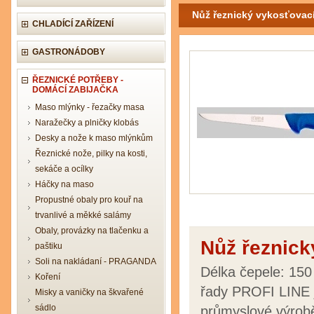
Nůž řeznický vykosťovací
CHLADÍCÍ ZAŘÍZENÍ
GASTRONÁDOBY
ŘEZNICKÉ POTŘEBY -
DOMÁCÍ ZABIJAČKA
Maso mlýnky - řezačky masa
Naražečky a plničky klobás
Desky a nože k maso mlýnkům
Řeznické nože, pilky na kosti,
sekáče a ocílky
Háčky na maso
Propustné obaly pro kouř na
trvanlivé a měkké salámy
Obaly, provázky na tlačenku a
Nůž řeznick
paštiku
Soli na nakládaní - PRAGANDA
Délka čepele: 15
Koření
řady PROFI LINE j
Misky a vaničky na škvařené
sádlo
průmyslové výrobě