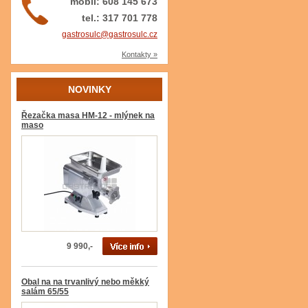
mobil: 608 145 673
tel.: 317 701 778
gastrosulc@gastrosulc.cz
Kontakty »
NOVINKY
Řezačka masa HM-12 - mlýnek na
maso
9 990,-
Obal na na trvanlivý nebo měkký
salám 65/55