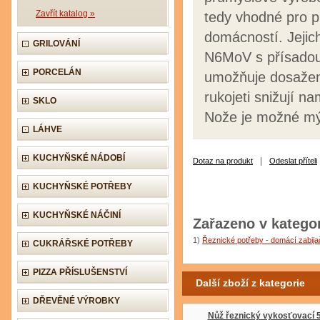
Zavřít katalog »
tedy vhodné pro pr
domácností. Jejich
GRILOVÁNÍ
N6MoV s přísadou 
PORCELÁN
umožňuje dosažení
rukojeti snižují 
SKLO
Nože je možné mý
LÁHVE
KUCHYŇSKÉ NÁDOBÍ
|
Dotaz na produkt
Odeslat příteli
KUCHYŇSKÉ POTŘEBY
KUCHYŇSKÉ NÁČINÍ
Zařazeno v kategor
1)
Řeznické potřeby - domácí zabij
CUKRÁŘSKÉ POTŘEBY
PIZZA PŘÍSLUŠENSTVÍ
Další zboží z kategorie
DŘEVĚNÉ VÝROBKY
Nůž řeznický vykosťovací 