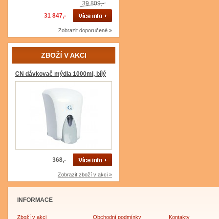
39 809,-
31 847,-
Zobrazit doporučené »
ZBOŽÍ V AKCI
CN dávkovač mýdla 1000ml, bílý
368,-
Zobrazit zboží v akci »
INFORMACE
Zboží v akci
Obchodní podmínky
Kontakty