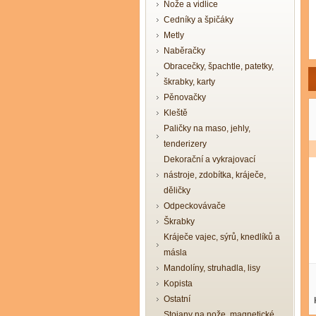
Nože a vidlice
Cedníky a špičáky
Metly
Naběračky
Obracečky, špachtle, patetky,
škrabky, karty
Pěnovačky
Kleště
Paličky na maso, jehly,
tenderizery
Dekorační a vykrajovací
nástroje, zdobítka, kráječe,
děličky
Odpeckovávače
Škrabky
Kráječe vajec, sýrů, knedlíků a
másla
Mandolíny, struhadla, lisy
Kopista
Ostatní
Stojany na nože, magnetické