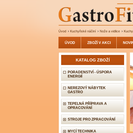
Úvod
Kuchyňské náčiní
Nože a vidlice
Kuchy
ÚVOD
ZBOŽÍ V AKCI
NOVI
KATALOG ZBOŽÍ
PORADENSTVÍ - ÚSPORA
ENERGIÍ
NEREZOVÝ NÁBYTEK
GASTRO
TEPELNÁ PŘÍPRAVA A
OPRACOVÁNÍ
STROJE PRO ZPRACOVÁNÍ
MYCÍ TECHNIKA