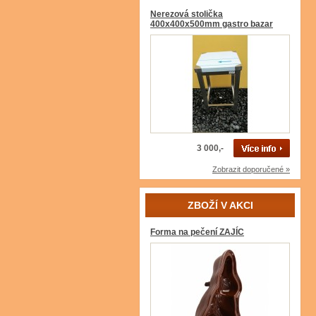
Nerezová stolička
400x400x500mm gastro bazar
3 000,-
Zobrazit doporučené »
ZBOŽÍ V AKCI
Forma na pečení ZAJÍC