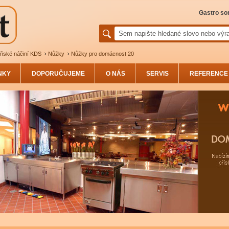
Gastro sor
ňské náčiní KDS
Nůžky
Nůžky pro domácnost 20
NKY
DOPORUČUJEME
O NÁS
SERVIS
REFERENCE