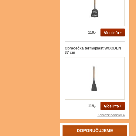
119,-
Obracečka termoplast WOODEN
37 cm
119,-
Zobrazit novinky »
DOPORUČUJEME