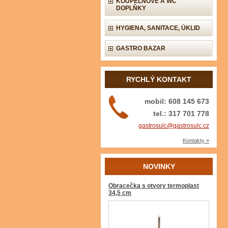
KOUPELNOVÉ A WC
DOPLŇKY
HYGIENA, SANITACE, ÚKLID
GASTRO BAZAR
RYCHLÝ KONTAKT
mobil: 608 145 673
tel.: 317 701 778
gastrosulc@gastrosulc.cz
Kontakty »
NOVINKY
Obracečka s otvory termoplast
34,5 cm