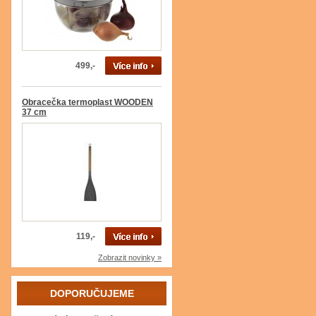
499,-
Obracečka termoplast WOODEN
37 cm
119,-
Zobrazit novinky »
DOPORUČUJEME