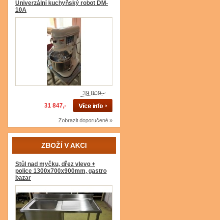
Univerzální kuchyňský robot DM-
10A
39 809,-
31 847,-
Zobrazit doporučené »
ZBOŽÍ V AKCI
Stůl nad myčku, dřez vlevo +
police 1300x700x900mm, gastro
bazar