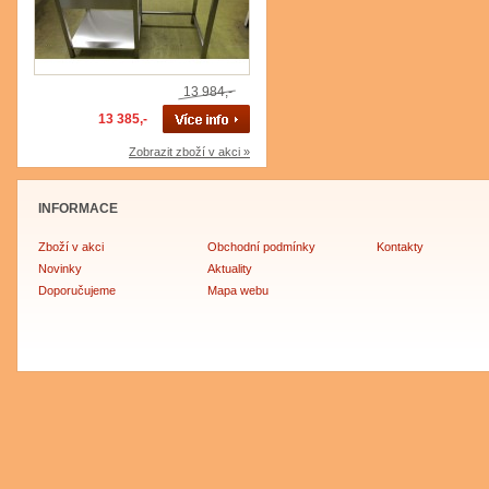
13 984,-
13 385,-
Zobrazit zboží v akci »
INFORMACE
Zboží v akci
Obchodní podmínky
Kontakty
Novinky
Aktuality
Doporučujeme
Mapa webu