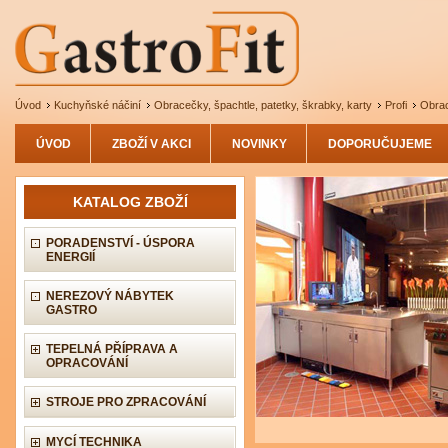
Úvod
Kuchyňské náčiní
Obracečky, špachtle, patetky, škrabky, karty
Profi
Obrac
ÚVOD
ZBOŽÍ V AKCI
NOVINKY
DOPORUČUJEME
KATALOG ZBOŽÍ
PORADENSTVÍ - ÚSPORA
ENERGIÍ
NEREZOVÝ NÁBYTEK
GASTRO
TEPELNÁ PŘÍPRAVA A
OPRACOVÁNÍ
STROJE PRO ZPRACOVÁNÍ
MYCÍ TECHNIKA