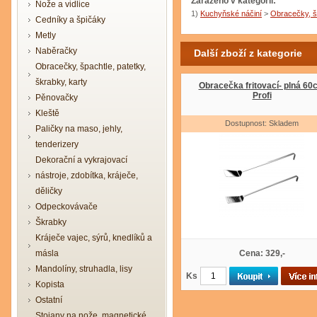
Zařazeno v kategorii:
Nože a vidlice
1)
Kuchyňské náčiní
>
Obracečky, šp
Cedníky a špičáky
Metly
Naběračky
Další zboží z kategorie
Obracečky, špachtle, patetky,
škrabky, karty
Obracečka fritovací- plná 60
Profi
Pěnovačky
Kleště
Dostupnost: Skladem
Paličky na maso, jehly,
tenderizery
Dekorační a vykrajovací
nástroje, zdobítka, kráječe,
děličky
Odpeckovávače
Škrabky
Kráječe vajec, sýrů, knedlíků a
másla
Cena: 329,-
Mandolíny, struhadla, lisy
Ks
Kopista
Ostatní
Stojany na nože, magnetické