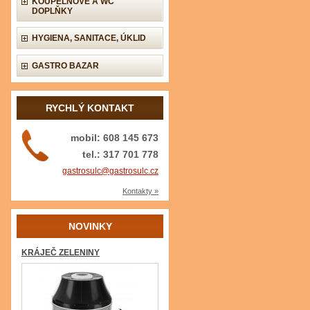
KOUPELNOVÉ A WC
DOPLŇKY
HYGIENA, SANITACE, ÚKLID
GASTRO BAZAR
RYCHLÝ KONTAKT
mobil: 608 145 673
tel.: 317 701 778
gastrosulc@gastrosulc.cz
Kontakty »
NOVINKY
KRÁJEČ ZELENINY