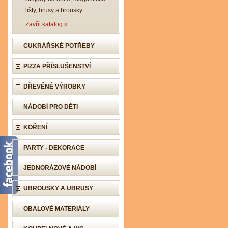
lišty, brusy a brousky
Zavřít katalog »
CUKRÁŘSKÉ POTŘEBY
PIZZA PŘÍSLUŠENSTVÍ
DŘEVĚNÉ VÝROBKY
NÁDOBÍ PRO DĚTI
KOŘENÍ
PARTY - DEKORACE
JEDNORÁZOVÉ NÁDOBÍ
UBROUSKY A UBRUSY
OBALOVÉ MATERIÁLY