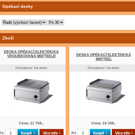
Opékací desky
Zboží
DESKA OPÉKACÍ ELEKTRICKÁ
DESKA OPÉKACÍ ELEKTRICKÁ
VROUBKOVANÁ M6FT6ELR
M6FT6EL
Dostupnost: Na dotaz
Dostupnost: Na dotaz
Cena: 21 768,-
Cena: 19 348,-
Ks
Ks