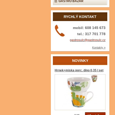
GASTRO BAZAR
RYCHLÝ KONTAKT
mobil: 608 145 673
tel.: 317 701 778
gastrosulc@gastrosulc.cz
Kontakty »
NOVINKY
Hrnek+miska porc. dino 0,35 l set