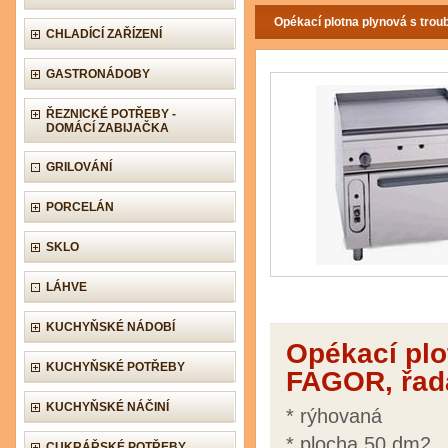
Opékací plotna plynová s tro
CHLADÍCÍ ZAŘÍZENÍ
GASTRONÁDOBY
ŘEZNICKÉ POTŘEBY -
DOMÁCÍ ZABIJAČKA
GRILOVÁNÍ
PORCELÁN
SKLO
LÁHVE
KUCHYŇSKÉ NÁDOBÍ
Opékací plo
KUCHYŇSKÉ POTŘEBY
FAGOR, řad
KUCHYŇSKÉ NÁČINÍ
* rýhovaná
* plocha 50 dm2
CUKRÁŘSKÉ POTŘEBY