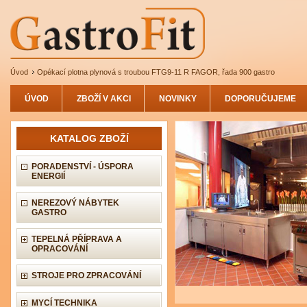
Úvod
Opékací plotna plynová s troubou FTG9-11 R FAGOR, řada 900 gastro
ÚVOD
ZBOŽÍ V AKCI
NOVINKY
DOPORUČUJEME
KATALOG ZBOŽÍ
PORADENSTVÍ - ÚSPORA
ENERGIÍ
NEREZOVÝ NÁBYTEK
GASTRO
TEPELNÁ PŘÍPRAVA A
OPRACOVÁNÍ
STROJE PRO ZPRACOVÁNÍ
MYCÍ TECHNIKA