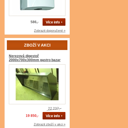
586,-
Zobrazit doporučené »
ZBOŽÍ V AKCI
Nerezová digestoř
2000x700x300mm gastro bazar
22 237,-
19 850,-
Zobrazit zboží v akci »