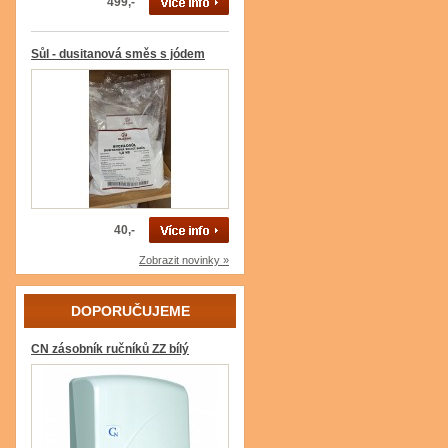
499,-
Sůl - dusitanová směs s jódem
40,-
Zobrazit novinky »
DOPORUČUJEME
CN zásobník ručníků ZZ bílý