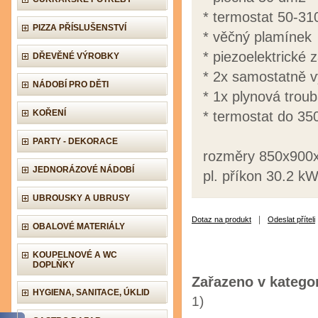
* termostat 50-31
PIZZA PŘÍSLUŠENSTVÍ
* věčný plamínek
* piezoelektrické 
DŘEVĚNÉ VÝROBKY
* 2x samostatně v
NÁDOBÍ PRO DĚTI
* 1x plynová trou
KOŘENÍ
* termostat do 35
PARTY - DEKORACE
rozměry 850x90
JEDNORÁZOVÉ NÁDOBÍ
pl. příkon 30.2 k
UBROUSKY A UBRUSY
|
Dotaz na produkt
Odeslat příteli
OBALOVÉ MATERIÁLY
KOUPELNOVÉ A WC
DOPLŇKY
Zařazeno v kategor
HYGIENA, SANITACE, ÚKLID
1)