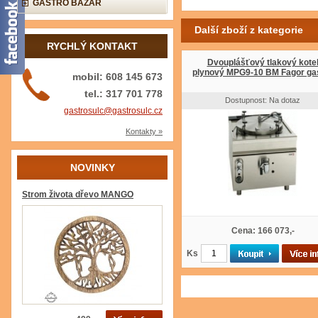
GASTRO BAZAR
Další zboží z kategorie
RYCHLÝ KONTAKT
Dvouplášťový tlakový kote
plynový MPG9-10 BM Fagor ga
mobil: 608 145 673
tel.: 317 701 778
Dostupnost: Na dotaz
gastrosulc@gastrosulc.cz
Kontakty »
NOVINKY
Strom života dřevo MANGO
Cena: 166 073,-
Ks