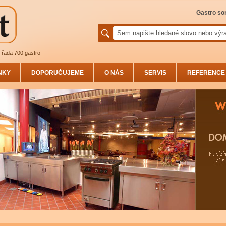
Gastro sor
řada 700 gastro
NKY
DOPORUČUJEME
O NÁS
SERVIS
REFERENCE