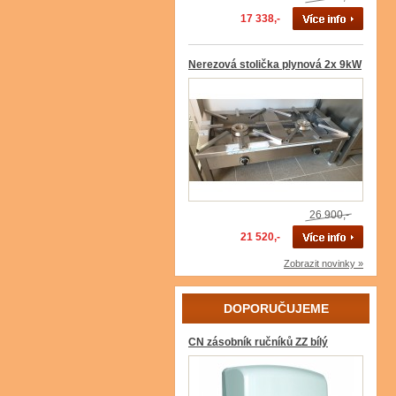
17 338,-
Nerezová stolička plynová 2x 9kW
26 900,-
21 520,-
Zobrazit novinky »
DOPORUČUJEME
CN zásobník ručníků ZZ bílý