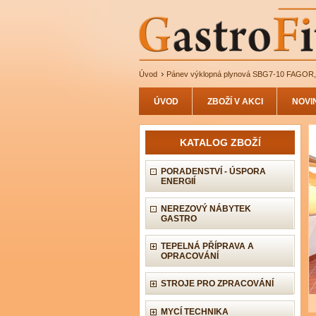
Úvod
Pánev výklopná plynová SBG7-10 FAGOR, 
ÚVOD
ZBOŽÍ V AKCI
NOVI
KATALOG ZBOŽÍ
PORADENSTVÍ - ÚSPORA
ENERGIÍ
NEREZOVÝ NÁBYTEK
GASTRO
TEPELNÁ PŘÍPRAVA A
OPRACOVÁNÍ
STROJE PRO ZPRACOVÁNÍ
MYCÍ TECHNIKA