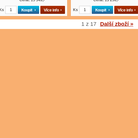
Cena: 15 549,-
Cena: 13 250,-
Ks
Ks
1 z 17
Další zboží »