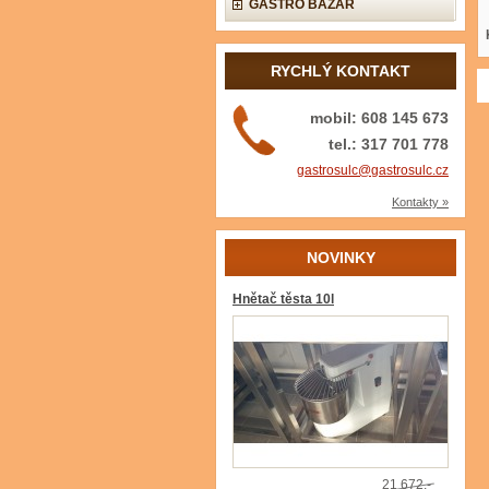
GASTRO BAZAR
RYCHLÝ KONTAKT
mobil: 608 145 673
tel.: 317 701 778
gastrosulc@gastrosulc.cz
Kontakty »
NOVINKY
Hnětač těsta 10l
21 672,-