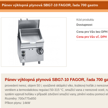
Pánev výklopná plynová SBG7-10 FAGOR, řada 700 gastro
Kód produktu
Dostupnost
Cena pro Vás bez DPH
Cena pro Vás vč. DPH
Pánev výklopná plynová SBG7-10 FAGOR, řada 700 ga
provedení nerez, objem 50 l, vyvážené sklápěcí víko, trubkový hořák z nerezo
ventilem a termostatickou regulací 50-315 °C, smažící vana z nerezové oceli, 
systém vypnutí hořáku v případě zdvižení smažící vany, plnění vodou pomocí e
Rozměry: 700x775x850
Příkon plynu: 14kW