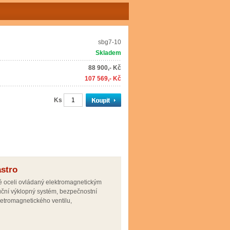
sbg7-10
Skladem
88 900,- Kč
107 569,- Kč
Ks
stro
vé oceli ovládaný elektromagnetickým
ruční výklopný systém, bezpečnostní
letromagnetického ventilu,