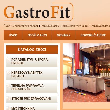
Úvod
Jednorázové nádobí
Papírové tácky
Kulaté papírové talíře
Papírové talíře 
ÚVOD
ZBOŽÍ V AKCI
NOVINKY
DOPORUČUJEME
KATALOG ZBOŽÍ
PORADENSTVÍ - ÚSPORA
ENERGIÍ
NEREZOVÝ NÁBYTEK
GASTRO
TEPELNÁ PŘÍPRAVA A
OPRACOVÁNÍ
STROJE PRO ZPRACOVÁNÍ
MYCÍ TECHNIKA