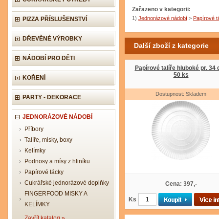
Zařazeno v kategorii:
1)
Jednorázové nádobí
>
Papírové t
PIZZA PŘÍSLUŠENSTVÍ
DŘEVĚNÉ VÝROBKY
Další zboží z kategorie
NÁDOBÍ PRO DĚTI
Papírové talíře hluboké pr. 34 
50 ks
KOŘENÍ
Dostupnost: Skladem
PARTY - DEKORACE
JEDNORÁZOVÉ NÁDOBÍ
Příbory
Talíře, misky, boxy
Kelímky
Podnosy a mísy z hliníku
Papírové tácky
Cukrářské jednorázové doplňky
Cena: 397,-
FINGERFOOD MISKY A
Ks
KELÍMKY
Zavřít katalog »