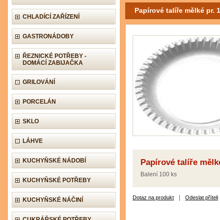
Papírové talíře mělké pr. 
CHLADÍCÍ ZAŘÍZENÍ
GASTRONÁDOBY
ŘEZNICKÉ POTŘEBY -
DOMÁCÍ ZABIJAČKA
GRILOVÁNÍ
PORCELÁN
SKLO
LÁHVE
KUCHYŇSKÉ NÁDOBÍ
Papírové talíře mělk
Balení 100 ks
KUCHYŇSKÉ POTŘEBY
|
Dotaz na produkt
Odeslat příteli
KUCHYŇSKÉ NÁČINÍ
CUKRÁŘSKÉ POTŘEBY