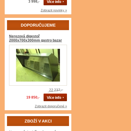
3 998,-
Zobrazit novinky »
DOPORUČUJEME
Nerezová digestoř
2000x700x300mm gastro bazar
22 237,-
19 850,-
Zobrazit doporučené »
ZBOŽÍ V AKCI