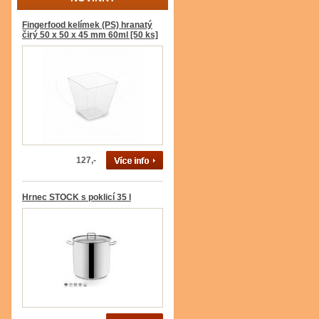
Fingerfood kelímek (PS) hranatý
čirý 50 x 50 x 45 mm 60ml [50 ks]
127,-
Hrnec STOCK s poklicí 35 l