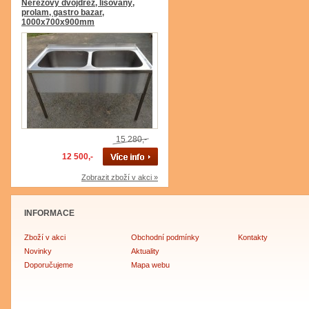
Nerezový dvojdřez, lisovaný,
prolam, gastro bazar,
1000x700x900mm
15 280,-
12 500,-
Zobrazit zboží v akci »
INFORMACE
Zboží v akci
Obchodní podmínky
Kontakty
Novinky
Aktuality
Doporučujeme
Mapa webu