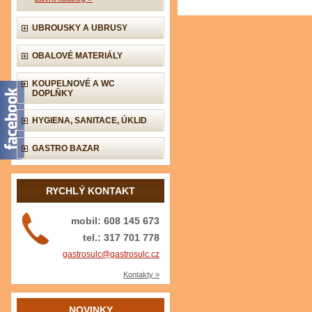
UBROUSKY A UBRUSY
OBALOVÉ MATERIÁLY
KOUPELNOVÉ A WC
DOPLŇKY
HYGIENA, SANITACE, ÚKLID
GASTRO BAZAR
RYCHLÝ KONTAKT
mobil: 608 145 673
tel.: 317 701 778
gastrosulc@gastrosulc.cz
Kontakty »
NOVINKY