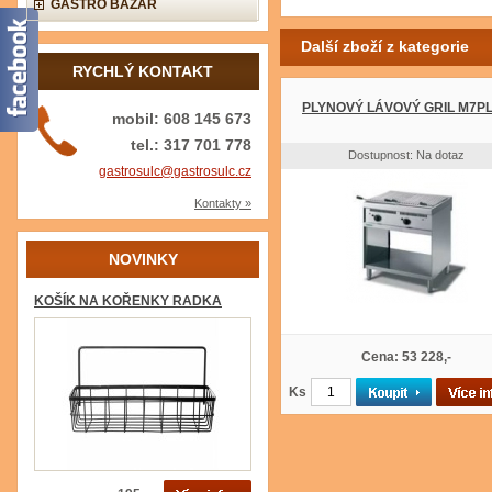
GASTRO BAZAR
Další zboží z kategorie
RYCHLÝ KONTAKT
PLYNOVÝ LÁVOVÝ GRIL M7P
mobil: 608 145 673
tel.: 317 701 778
Dostupnost: Na dotaz
gastrosulc@gastrosulc.cz
Kontakty »
NOVINKY
KOŠÍK NA KOŘENKY RADKA
Cena: 53 228,-
Ks