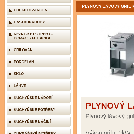
PLYNOVÝ LÁVOVÝ GRIL 
CHLADÍCÍ ZAŘÍZENÍ
GASTRONÁDOBY
ŘEZNICKÉ POTŘEBY -
DOMÁCÍ ZABIJAČKA
GRILOVÁNÍ
PORCELÁN
SKLO
LÁHVE
KUCHYŇSKÉ NÁDOBÍ
PLYNOVÝ L
KUCHYŇSKÉ POTŘEBY
Plynový lávový gr
KUCHYŇSKÉ NÁČINÍ
Výkon grilu: 9kW.
CUKRÁŘSKÉ POTŘEBY