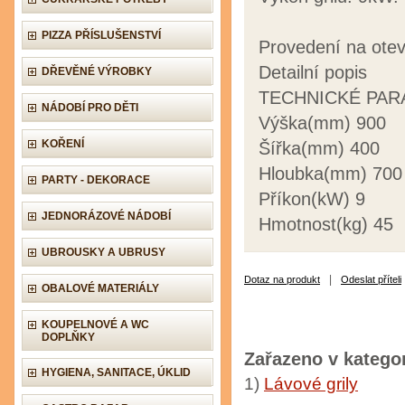
PIZZA PŘÍSLUŠENSTVÍ
Provedení na ote
Detailní popis
DŘEVĚNÉ VÝROBKY
TECHNICKÉ PA
NÁDOBÍ PRO DĚTI
Výška(mm) 900
KOŘENÍ
Šířka(mm) 400
Hloubka(mm) 700
PARTY - DEKORACE
Příkon(kW) 9
JEDNORÁZOVÉ NÁDOBÍ
Hmotnost(kg) 45
UBROUSKY A UBRUSY
|
Dotaz na produkt
Odeslat příteli
OBALOVÉ MATERIÁLY
KOUPELNOVÉ A WC
DOPLŇKY
Zařazeno v kategor
HYGIENA, SANITACE, ÚKLID
1)
Lávové grily