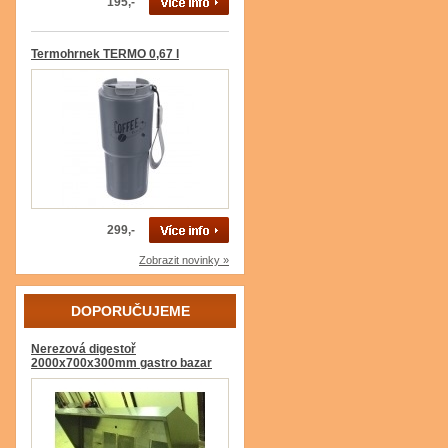
195,-
Termohrnek TERMO 0,67 l
299,-
Zobrazit novinky »
DOPORUČUJEME
Nerezová digestoř
2000x700x300mm gastro bazar