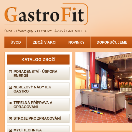
Úvod
Lávové grily
PLYNOVÝ LÁVOVÝ GRIL M7PL1G
ÚVOD
ZBOŽÍ V AKCI
NOVINKY
DOPORUČUJEME
KATALOG ZBOŽÍ
PORADENSTVÍ - ÚSPORA
ENERGIÍ
NEREZOVÝ NÁBYTEK
GASTRO
TEPELNÁ PŘÍPRAVA A
OPRACOVÁNÍ
STROJE PRO ZPRACOVÁNÍ
MYCÍ TECHNIKA