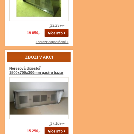
22 237,-
19 850,-
Zobrazit doporučené »
ZBOŽÍ V AKCI
Nerezová digestoř
1500x700x300mm gastro bazar
17 108,-
15 250,-