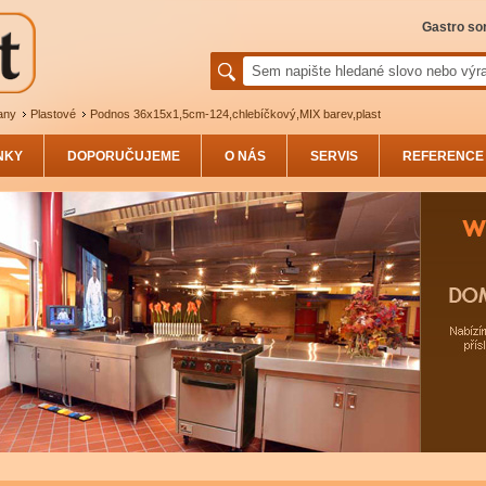
Gastro sor
any
Plastové
Podnos 36x15x1,5cm-124,chlebíčkový,MIX barev,plast
NKY
DOPORUČUJEME
O NÁS
SERVIS
REFERENCE