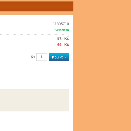
11805710
Skladem
57,- Kč
69,- Kč
Ks