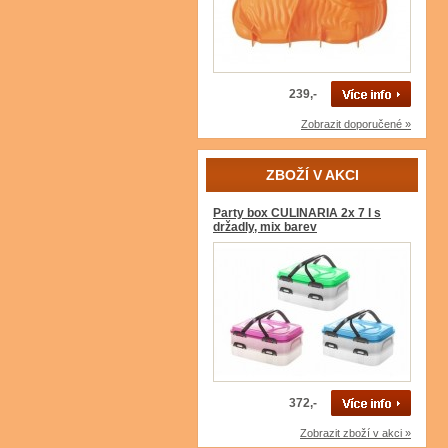
239,-
Zobrazit doporučené »
ZBOŽÍ V AKCI
Party box CULINARIA 2x 7 l s
držadly, mix barev
372,-
Zobrazit zboží v akci »