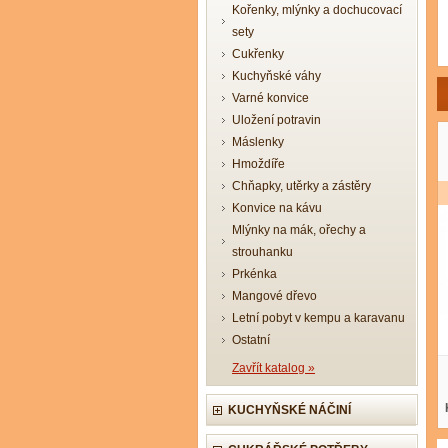
Kořenky, mlýnky a dochucovací
sety
Cukřenky
Kuchyňské váhy
Varné konvice
Uložení potravin
Máslenky
Hmoždíře
Chňapky, utěrky a zástěry
Konvice na kávu
Mlýnky na mák, ořechy a
strouhanku
Prkénka
Mangové dřevo
Letní pobyt v kempu a karavanu
Ostatní
Zavřít katalog »
KUCHYŇSKÉ NÁČINÍ