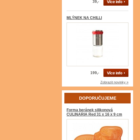
39,-
MLÝNEK NA CHILLI
199,-
Zobrazit novinky »
DOPORUČUJEME
Forma beránek silikonová
CULINARIA Red 31 x 16 x 9 cm