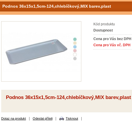
Podnos 36x15x1,5cm-124,chlebíčkový,MIX barev,plast
Kód produktu
Dostupnost
Cena pro Vás bez DPH
Cena pro Vás vč. DPH
Podnos 36x15x1,5cm-124,chlebíčkový,MIX barev,plast
|
|
|
Dotaz na produkt
Odeslat příteli
Tisknout