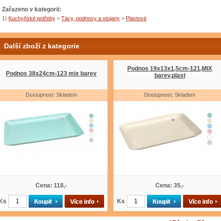
Zařazeno v kategorii:
1)
Kuchyňské potřeby
>
Tácy, podnosy a stojany
>
Plastové
Další zboží z kategorie
Podnos 19x13x1,5cm-121,MIX
Podnos 38x24cm-123 mix barev
barev,plast
Dostupnost: Skladem
Dostupnost: Skladem
Cena: 118,-
Cena: 35,-
Ks
Ks