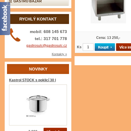
GASTRO BAZAR
RYCHLÝ KONTAKT
mobil: 608 145 673
Cena: 13 250,-
tel.: 317 701 778
gastrosulc@gastrosulc.cz
Ks
Kontakty »
NOVINKY
Kastrol STOCK s poklicí 30 l