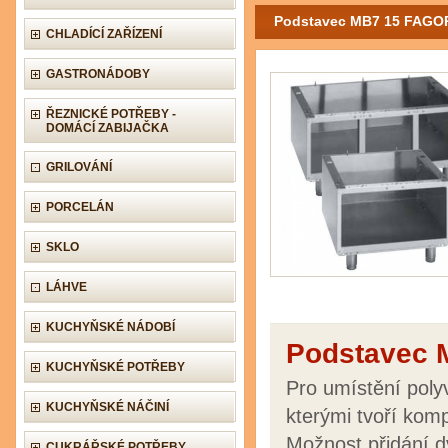
Podstavec MB7 15 FAGOR,
CHLADÍCÍ ZAŘÍZENÍ
GASTRONÁDOBY
ŘEZNICKÉ POTŘEBY -
DOMÁCÍ ZABIJAČKA
GRILOVÁNÍ
PORCELÁN
SKLO
LÁHVE
KUCHYŇSKÉ NÁDOBÍ
Podstavec 
KUCHYŇSKÉ POTŘEBY
Pro umístění polyv
KUCHYŇSKÉ NÁČINÍ
kterými tvoří komp
Možnost přidání d
CUKRÁŘSKÉ POTŘEBY