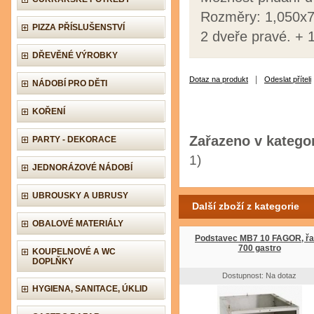
Rozměry: 1,050x
PIZZA PŘÍSLUŠENSTVÍ
2 dveře pravé. + 
DŘEVĚNÉ VÝROBKY
|
Dotaz na produkt
Odeslat příteli
NÁDOBÍ PRO DĚTI
KOŘENÍ
Zařazeno v kategor
PARTY - DEKORACE
1)
JEDNORÁZOVÉ NÁDOBÍ
UBROUSKY A UBRUSY
Další zboží z kategorie
OBALOVÉ MATERIÁLY
Podstavec MB7 10 FAGOR, ř
700 gastro
KOUPELNOVÉ A WC
DOPLŇKY
Dostupnost: Na dotaz
HYGIENA, SANITACE, ÚKLID