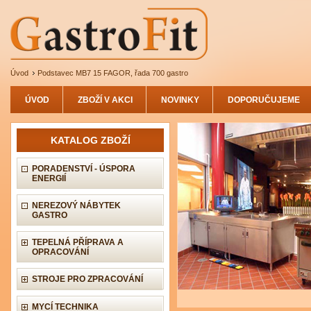
Úvod
Podstavec MB7 15 FAGOR, řada 700 gastro
ÚVOD
ZBOŽÍ V AKCI
NOVINKY
DOPORUČUJEME
KATALOG ZBOŽÍ
PORADENSTVÍ - ÚSPORA
ENERGIÍ
NEREZOVÝ NÁBYTEK
GASTRO
TEPELNÁ PŘÍPRAVA A
OPRACOVÁNÍ
STROJE PRO ZPRACOVÁNÍ
MYCÍ TECHNIKA