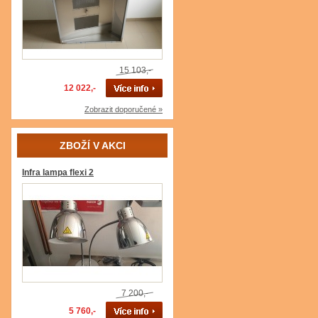
15 103,-
12 022,-
Zobrazit doporučené »
ZBOŽÍ V AKCI
Infra lampa flexi 2
7 200,-
5 760,-