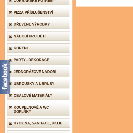
CUKRÁŘSKÉ POTŘEBY
PIZZA PŘÍSLUŠENSTVÍ
DŘEVĚNÉ VÝROBKY
NÁDOBÍ PRO DĚTI
KOŘENÍ
PARTY - DEKORACE
JEDNORÁZOVÉ NÁDOBÍ
UBROUSKY A UBRUSY
OBALOVÉ MATERIÁLY
KOUPELNOVÉ A WC
DOPLŇKY
HYGIENA, SANITACE, ÚKLID