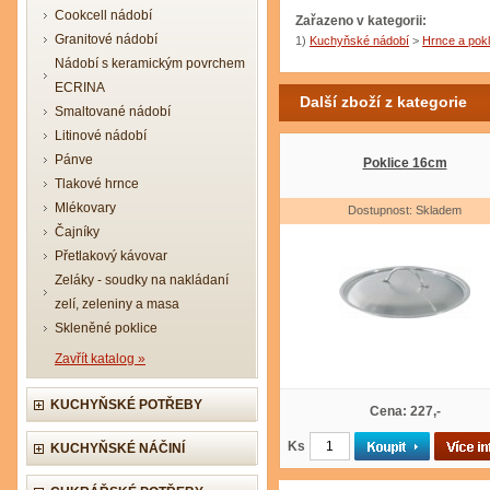
Cookcell nádobí
Zařazeno v kategorii:
Granitové nádobí
1)
Kuchyňské nádobí
>
Hrnce a pokl
Nádobí s keramickým povrchem
ECRINA
Další zboží z kategorie
Smaltované nádobí
Litinové nádobí
Pánve
Poklice 16cm
Tlakové hrnce
Mlékovary
Dostupnost: Skladem
Čajníky
Přetlakový kávovar
Zeláky - soudky na nakládaní
zelí, zeleniny a masa
Skleněné poklice
Zavřít katalog »
KUCHYŇSKÉ POTŘEBY
Cena: 227,-
Ks
KUCHYŇSKÉ NÁČINÍ