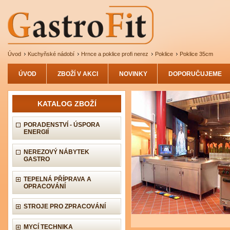
Úvod
Kuchyňské nádobí
Hrnce a poklice profi nerez
Poklice
Poklice 35cm
ÚVOD
ZBOŽÍ V AKCI
NOVINKY
DOPORUČUJEME
KATALOG ZBOŽÍ
PORADENSTVÍ - ÚSPORA
ENERGIÍ
NEREZOVÝ NÁBYTEK
GASTRO
TEPELNÁ PŘÍPRAVA A
OPRACOVÁNÍ
STROJE PRO ZPRACOVÁNÍ
MYCÍ TECHNIKA