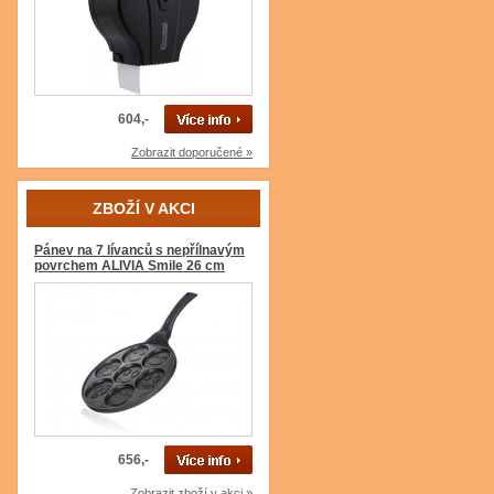
604,-
Zobrazit doporučené »
ZBOŽÍ V AKCI
Pánev na 7 lívanců s nepřílnavým
povrchem ALIVIA Smile 26 cm
656,-
Zobrazit zboží v akci »