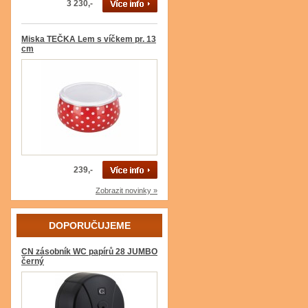
3 230,-
Miska TEČKA Lem s víčkem pr. 13
cm
239,-
Zobrazit novinky »
DOPORUČUJEME
CN zásobník WC papírů 28 JUMBO
černý