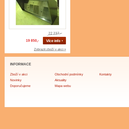
22 237,-
19 850,-
Zobrazit zboží v akci »
INFORMACE
Zboží v akci
Obchodní podmínky
Kontakty
Novinky
Aktuality
Doporučujeme
Mapa webu