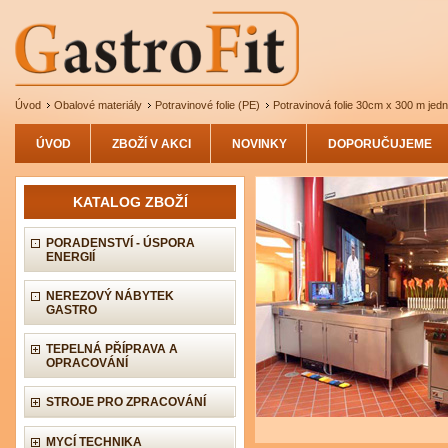
Úvod
Obalové materiály
Potravinové folie (PE)
Potravinová folie 30cm x 300 m jedn
ÚVOD
ZBOŽÍ V AKCI
NOVINKY
DOPORUČUJEME
KATALOG ZBOŽÍ
PORADENSTVÍ - ÚSPORA
ENERGIÍ
NEREZOVÝ NÁBYTEK
GASTRO
TEPELNÁ PŘÍPRAVA A
OPRACOVÁNÍ
STROJE PRO ZPRACOVÁNÍ
MYCÍ TECHNIKA