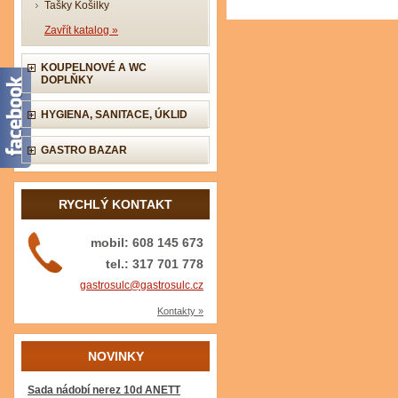
Tašky Košilky
Zavřít katalog »
KOUPELNOVÉ A WC
DOPLŇKY
HYGIENA, SANITACE, ÚKLID
GASTRO BAZAR
RYCHLÝ KONTAKT
mobil: 608 145 673
tel.: 317 701 778
gastrosulc@gastrosulc.cz
Kontakty »
NOVINKY
Sada nádobí nerez 10d ANETT