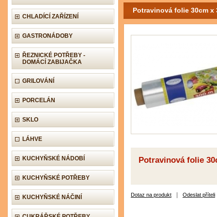
Potravinová folie 30cm x 
CHLADÍCÍ ZAŘÍZENÍ
GASTRONÁDOBY
ŘEZNICKÉ POTŘEBY -
DOMÁCÍ ZABIJAČKA
GRILOVÁNÍ
PORCELÁN
SKLO
LÁHVE
KUCHYŇSKÉ NÁDOBÍ
Potravinová folie 30
KUCHYŇSKÉ POTŘEBY
|
Dotaz na produkt
Odeslat příteli
KUCHYŇSKÉ NÁČINÍ
CUKRÁŘSKÉ POTŘEBY