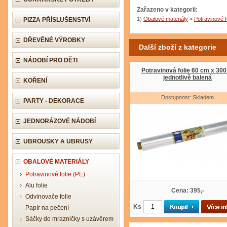
Zařazeno v kategorii:
1)
Obalové materiály
>
Potravinové f
PIZZA PŘÍSLUŠENSTVÍ
DŘEVĚNÉ VÝROBKY
Další zboží z kategorie
NÁDOBÍ PRO DĚTI
Potravinová folie 60 cm x 30
jednotlivě balená
KOŘENÍ
Dostupnost: Skladem
PARTY - DEKORACE
JEDNORÁZOVÉ NÁDOBÍ
UBROUSKY A UBRUSY
OBALOVÉ MATERIÁLY
Potravinové folie (PE)
Alu folie
Cena: 395,-
Odvinovače folie
Ks
Papír na pečení
Sáčky do mrazničky s uzávěrem