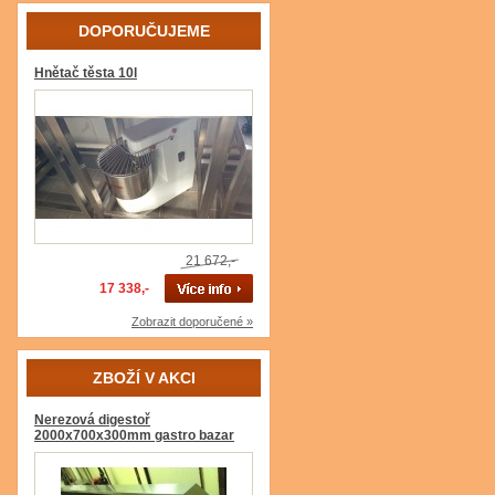
DOPORUČUJEME
Hnětač těsta 10l
21 672,-
17 338,-
Zobrazit doporučené »
ZBOŽÍ V AKCI
Nerezová digestoř
2000x700x300mm gastro bazar