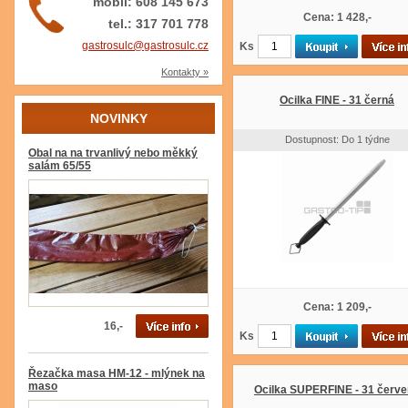
mobil: 608 145 673
Cena: 1 428,-
tel.: 317 701 778
gastrosulc@gastrosulc.cz
Ks
Kontakty »
Ocilka FINE - 31 černá
NOVINKY
Dostupnost: Do 1 týdne
Obal na na trvanlivý nebo měkký
salám 65/55
Cena: 1 209,-
16,-
Ks
Řezačka masa HM-12 - mlýnek na
maso
Ocilka SUPERFINE - 31 červ