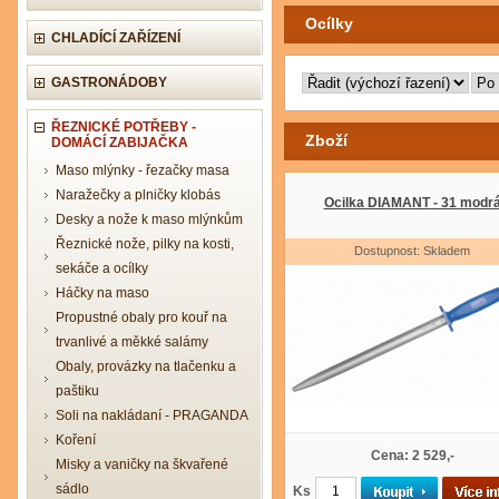
Ocílky
CHLADÍCÍ ZAŘÍZENÍ
GASTRONÁDOBY
ŘEZNICKÉ POTŘEBY -
Zboží
DOMÁCÍ ZABIJAČKA
Maso mlýnky - řezačky masa
Naražečky a plničky klobás
Ocilka DIAMANT - 31 modr
Desky a nože k maso mlýnkům
Řeznické nože, pilky na kosti,
Dostupnost: Skladem
sekáče a ocílky
Háčky na maso
Propustné obaly pro kouř na
trvanlivé a měkké salámy
Obaly, provázky na tlačenku a
paštiku
Soli na nakládaní - PRAGANDA
Koření
Cena: 2 529,-
Misky a vaničky na škvařené
sádlo
Ks