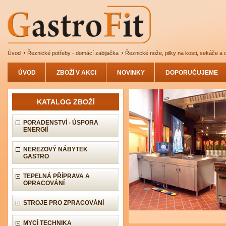
Úvod
Řeznické potřeby - domácí zabijačka
Řeznické nože, pilky na kosti, sekáče a 
ÚVOD
ZBOŽÍ V AKCI
NOVINKY
DOPORUČUJEME
KATALOG ZBOŽÍ
PORADENSTVÍ - ÚSPORA
ENERGIÍ
NEREZOVÝ NÁBYTEK
GASTRO
TEPELNÁ PŘÍPRAVA A
OPRACOVÁNÍ
STROJE PRO ZPRACOVÁNÍ
MYCÍ TECHNIKA