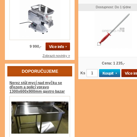
Dostupnost: Do 1 týdne
9 990,-
Zobrazit novinky »
Cena: 1 235,-
DOPORUČUJEME
Ks
Nerez stůl mycí nad myčku se
dřezem a policí vpravo
1300x600x900mm gastro bazar