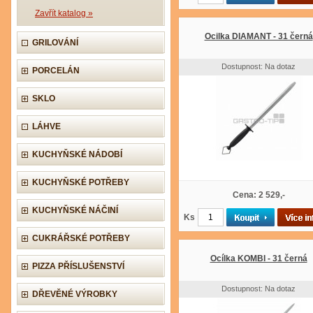
Zavřít katalog »
Ocilka DIAMANT - 31 černá
GRILOVÁNÍ
Dostupnost: Na dotaz
PORCELÁN
SKLO
LÁHVE
KUCHYŇSKÉ NÁDOBÍ
KUCHYŇSKÉ POTŘEBY
Cena: 2 529,-
KUCHYŇSKÉ NÁČINÍ
Ks
CUKRÁŘSKÉ POTŘEBY
Ocílka KOMBI - 31 černá
PIZZA PŘÍSLUŠENSTVÍ
Dostupnost: Na dotaz
DŘEVĚNÉ VÝROBKY