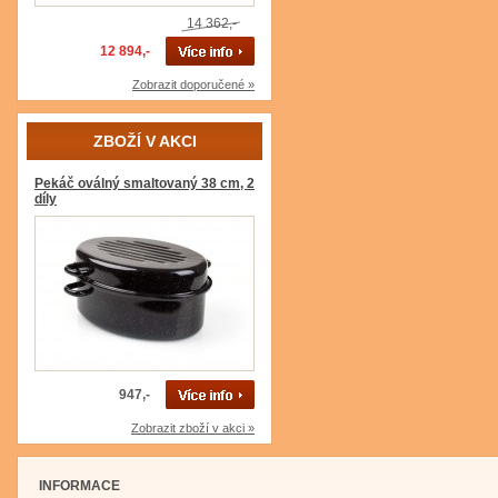
14 362,-
12 894,-
Zobrazit doporučené »
ZBOŽÍ V AKCI
Pekáč oválný smaltovaný 38 cm, 2
díly
947,-
Zobrazit zboží v akci »
INFORMACE