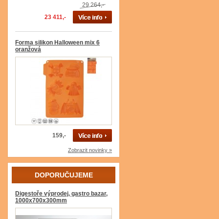
29 264,-
23 411,-
Forma silikon Halloween mix 6
oranžová
159,-
Zobrazit novinky »
DOPORUČUJEME
Digestoře výprodej, gastro bazar,
1000x700x300mm