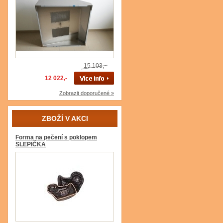
15 103,-
12 022,-
Zobrazit doporučené »
ZBOŽÍ V AKCI
Forma na pečení s poklopem
SLEPIČKA