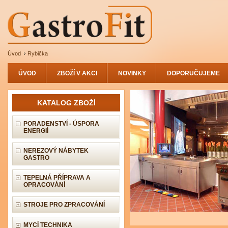
Úvod
Rybička
ÚVOD
ZBOŽÍ V AKCI
NOVINKY
DOPORUČUJEME
KATALOG ZBOŽÍ
PORADENSTVÍ - ÚSPORA
ENERGIÍ
NEREZOVÝ NÁBYTEK
GASTRO
TEPELNÁ PŘÍPRAVA A
OPRACOVÁNÍ
STROJE PRO ZPRACOVÁNÍ
MYCÍ TECHNIKA