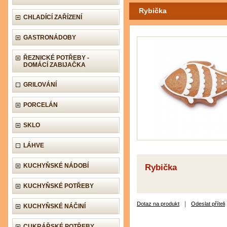
Rybička
CHLADÍCÍ ZAŘÍZENÍ
GASTRONÁDOBY
ŘEZNICKÉ POTŘEBY -
DOMÁCÍ ZABIJAČKA
GRILOVÁNÍ
PORCELÁN
SKLO
LÁHVE
KUCHYŇSKÉ NÁDOBÍ
Rybička
KUCHYŇSKÉ POTŘEBY
|
Dotaz na produkt
Odeslat příteli
KUCHYŇSKÉ NÁČINÍ
CUKRÁŘSKÉ POTŘEBY