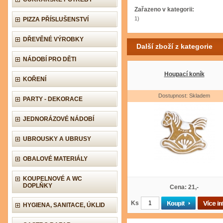
Zařazeno v kategorii:
1)
PIZZA PŘÍSLUŠENSTVÍ
DŘEVĚNÉ VÝROBKY
Další zboží z kategorie
NÁDOBÍ PRO DĚTI
Houpací koník
KOŘENÍ
Dostupnost: Skladem
PARTY - DEKORACE
JEDNORÁZOVÉ NÁDOBÍ
UBROUSKY A UBRUSY
OBALOVÉ MATERIÁLY
KOUPELNOVÉ A WC
DOPLŇKY
Cena: 21,-
Ks
HYGIENA, SANITACE, ÚKLID