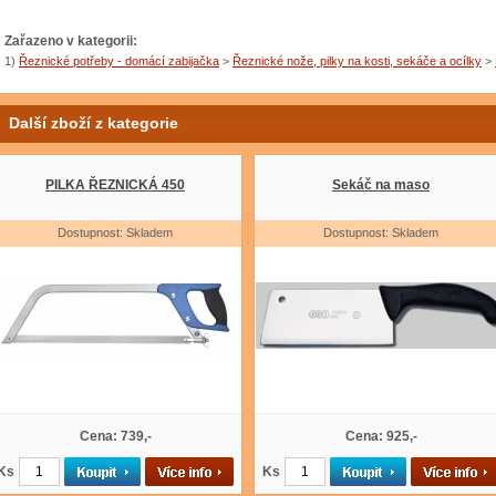
Zařazeno v kategorii:
1)
Řeznické potřeby - domácí zabijačka
>
Řeznické nože, pilky na kosti, sekáče a ocílky
>
Další zboží z kategorie
PILKA ŘEZNICKÁ 450
Sekáč na maso
Dostupnost: Skladem
Dostupnost: Skladem
Cena: 739,-
Cena: 925,-
Ks
Ks