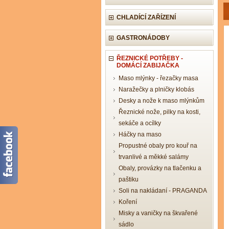
CHLADÍCÍ ZAŘÍZENÍ
GASTRONÁDOBY
ŘEZNICKÉ POTŘEBY -
DOMÁCÍ ZABIJAČKA
Maso mlýnky - řezačky masa
Naražečky a plničky klobás
Desky a nože k maso mlýnkům
Řeznické nože, pilky na kosti,
sekáče a ocílky
Háčky na maso
Propustné obaly pro kouř na
trvanlivé a měkké salámy
Obaly, provázky na tlačenku a
paštiku
Soli na nakládaní - PRAGANDA
Koření
Misky a vaničky na škvařené
sádlo