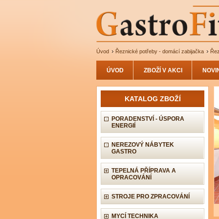
Úvod
Řeznické potřeby - domácí zabijačka
Řez
ÚVOD
ZBOŽÍ V AKCI
NOVI
KATALOG ZBOŽÍ
PORADENSTVÍ - ÚSPORA
ENERGIÍ
NEREZOVÝ NÁBYTEK
GASTRO
TEPELNÁ PŘÍPRAVA A
OPRACOVÁNÍ
STROJE PRO ZPRACOVÁNÍ
MYCÍ TECHNIKA