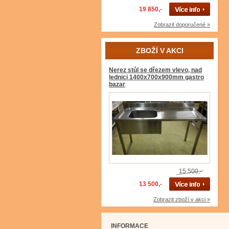
19 850,-
Zobrazit doporučené »
ZBOŽÍ V AKCI
Nerez stůl se dřezem vlevo, nad
lednici 1400x700x900mm gastro
bazar
15 500,-
13 500,-
Zobrazit zboží v akci »
INFORMACE