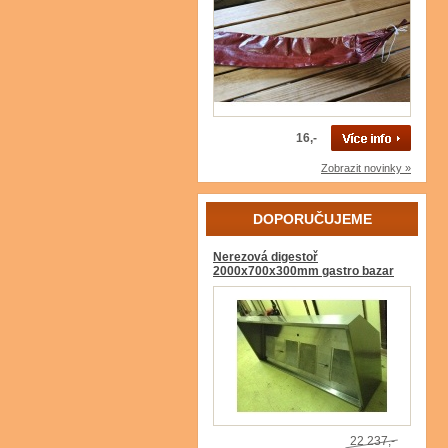
16,-
Zobrazit novinky »
DOPORUČUJEME
Nerezová digestoř
2000x700x300mm gastro bazar
22 237,-