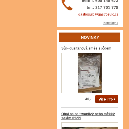
mobil: 608 145 673
tel.: 317 701 778
gastrosulc@gastrosulc.cz
Kontakty »
NOVINKY
Sůl - dusitanová směs s jódem
40,-
Obal na na trvanlivý nebo měkký
salám 65/55