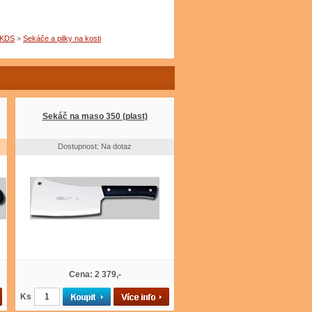
KDS
>
Sekáče a pilky na kosti
Sekáč na maso 350 (plast)
Dostupnost: Na dotaz
Cena: 2 379,-
Ks