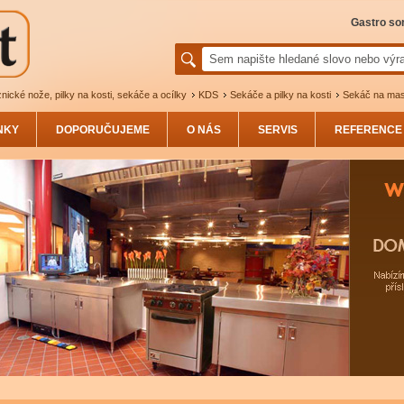
Gastro sor
nické nože, pilky na kosti, sekáče a ocílky
KDS
Sekáče a pilky na kosti
Sekáč na maso
NKY
DOPORUČUJEME
O NÁS
SERVIS
REFERENCE