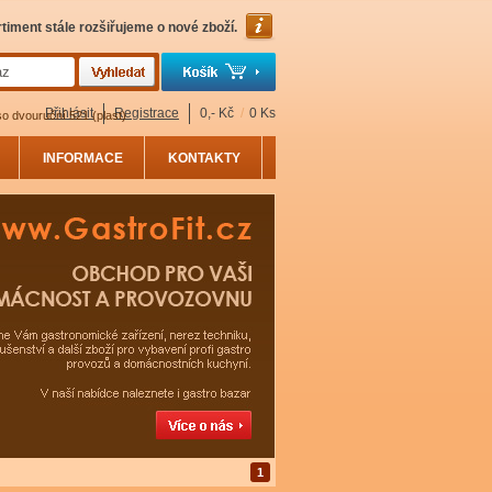
timent stále rozšiřujeme o nové zboží.
Přihlásit
Registrace
0,- Kč
/
0 Ks
 dvouruční 521 (plast)
INFORMACE
KONTAKTY
1