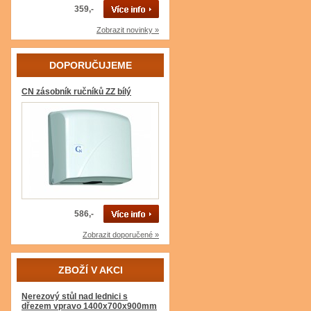
359,-
Zobrazit novinky »
DOPORUČUJEME
CN zásobník ručníků ZZ bílý
586,-
Zobrazit doporučené »
ZBOŽÍ V AKCI
Nerezový stůl nad lednici s
dřezem vpravo 1400x700x900mm