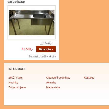
gastro bazar
15 500,-
13 500,-
Zobrazit zboží v akci »
INFORMACE
Zboží v akci
Obchodní podmínky
Kontakty
Novinky
Aktuality
Doporučujeme
Mapa webu