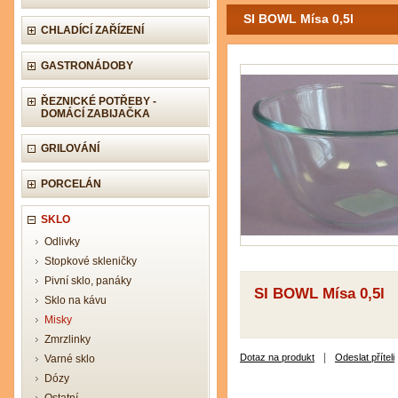
SI BOWL Mísa 0,5l
CHLADÍCÍ ZAŘÍZENÍ
GASTRONÁDOBY
ŘEZNICKÉ POTŘEBY -
DOMÁCÍ ZABIJAČKA
GRILOVÁNÍ
PORCELÁN
SKLO
Odlivky
Stopkové skleničky
Pivní sklo, panáky
SI BOWL Mísa 0,5l
Sklo na kávu
Misky
Zmrzlinky
|
Dotaz na produkt
Odeslat příteli
Varné sklo
Dózy