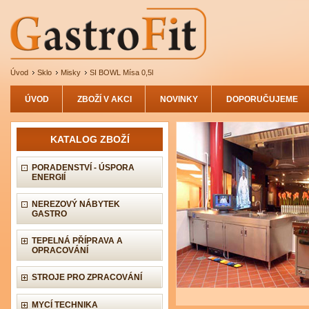
Úvod
Sklo
Misky
SI BOWL Mísa 0,5l
ÚVOD
ZBOŽÍ V AKCI
NOVINKY
DOPORUČUJEME
KATALOG ZBOŽÍ
PORADENSTVÍ - ÚSPORA
ENERGIÍ
NEREZOVÝ NÁBYTEK
GASTRO
TEPELNÁ PŘÍPRAVA A
OPRACOVÁNÍ
STROJE PRO ZPRACOVÁNÍ
MYCÍ TECHNIKA