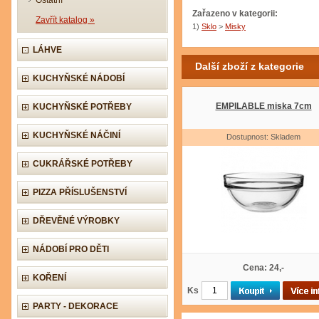
Ostatní
Zařazeno v kategorii:
Zavřít katalog »
1)
Sklo
>
Misky
LÁHVE
Další zboží z kategorie
KUCHYŇSKÉ NÁDOBÍ
EMPILABLE miska 7cm
KUCHYŇSKÉ POTŘEBY
KUCHYŇSKÉ NÁČINÍ
Dostupnost: Skladem
CUKRÁŘSKÉ POTŘEBY
PIZZA PŘÍSLUŠENSTVÍ
DŘEVĚNÉ VÝROBKY
NÁDOBÍ PRO DĚTI
Cena: 24,-
KOŘENÍ
Ks
PARTY - DEKORACE