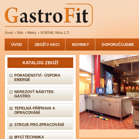
Úvod
Sklo
Misky
SI BOWL Mísa 1,7l
ÚVOD
ZBOŽÍ V AKCI
NOVINKY
DOPORUČUJEME
KATALOG ZBOŽÍ
PORADENSTVÍ - ÚSPORA
ENERGIÍ
NEREZOVÝ NÁBYTEK
GASTRO
TEPELNÁ PŘÍPRAVA A
OPRACOVÁNÍ
STROJE PRO ZPRACOVÁNÍ
MYCÍ TECHNIKA