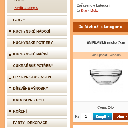
Ostatní
Zařazeno v kategorii:
Zavřít katalog »
1)
Sklo
>
Misky
LÁHVE
Další zboží z kategorie
KUCHYŇSKÉ NÁDOBÍ
EMPILABLE miska 7cm
KUCHYŇSKÉ POTŘEBY
KUCHYŇSKÉ NÁČINÍ
Dostupnost: Skladem
CUKRÁŘSKÉ POTŘEBY
PIZZA PŘÍSLUŠENSTVÍ
DŘEVĚNÉ VÝROBKY
NÁDOBÍ PRO DĚTI
Cena: 24,-
KOŘENÍ
Ks
PARTY - DEKORACE