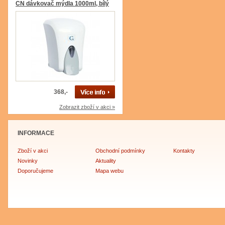
CN dávkovač mýdla 1000ml, bílý
368,-
Zobrazit zboží v akci »
INFORMACE
Zboží v akci
Obchodní podmínky
Kontakty
Novinky
Aktuality
Doporučujeme
Mapa webu