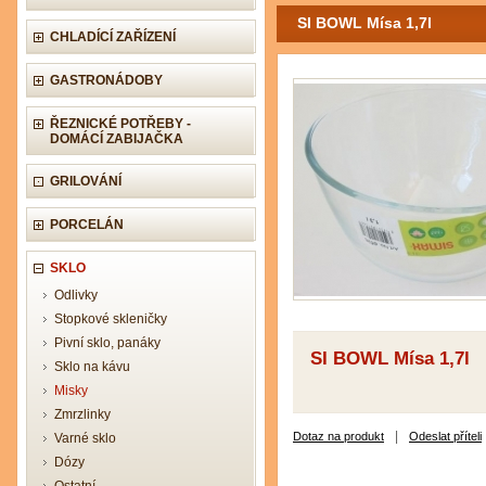
SI BOWL Mísa 1,7l
CHLADÍCÍ ZAŘÍZENÍ
GASTRONÁDOBY
ŘEZNICKÉ POTŘEBY -
DOMÁCÍ ZABIJAČKA
GRILOVÁNÍ
PORCELÁN
SKLO
Odlivky
Stopkové skleničky
Pivní sklo, panáky
SI BOWL Mísa 1,7l
Sklo na kávu
Misky
Zmrzlinky
|
Dotaz na produkt
Odeslat příteli
Varné sklo
Dózy