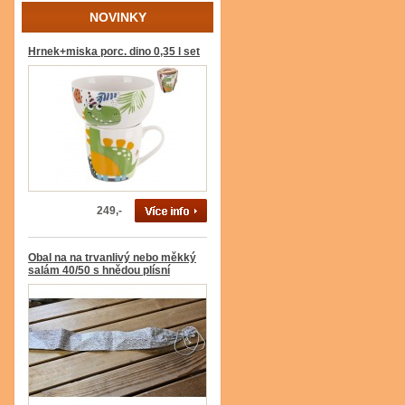
NOVINKY
Hrnek+miska porc. dino 0,35 l set
249,-
Obal na na trvanlivý nebo měkký
salám 40/50 s hnědou plísní