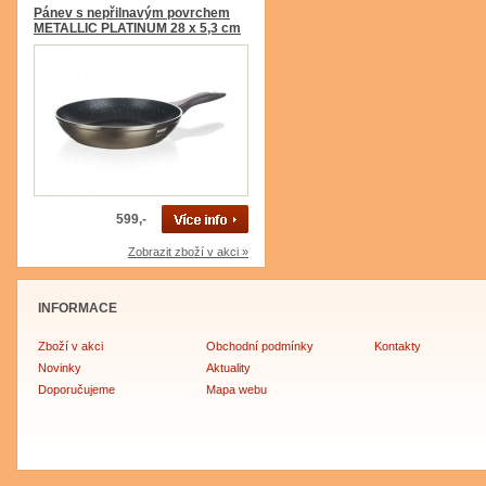
Pánev s nepřilnavým povrchem
METALLIC PLATINUM 28 x 5,3 cm
599,-
Zobrazit zboží v akci »
INFORMACE
Zboží v akci
Obchodní podmínky
Kontakty
Novinky
Aktuality
Doporučujeme
Mapa webu