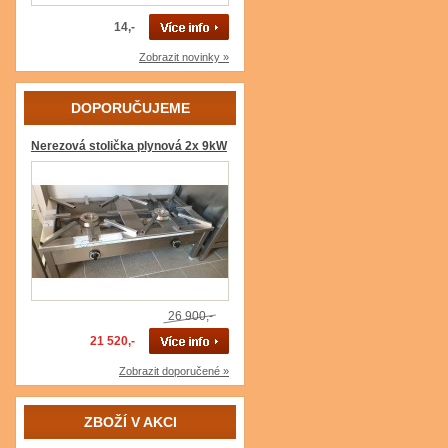
14,-
Zobrazit novinky »
DOPORUČUJEME
Nerezová stolička plynová 2x 9kW
26 900,-
21 520,-
Zobrazit doporučené »
ZBOŽÍ V AKCI