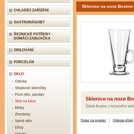
Sklenice na noze Boston
CHLADÍCÍ ZAŘÍZENÍ
GASTRONÁDOBY
ŘEZNICKÉ POTŘEBY -
DOMÁCÍ ZABIJAČKA
GRILOVÁNÍ
PORCELÁN
SKLO
Odlivky
Stopkové skleničky
Pivní sklo, panáky
Sklenice na noze Bo
Sklo na kávu
Šálek Boston z tvrzeného skl
Misky
Zmrzlinky
|
Dotaz na produkt
Odeslat příteli
Varné sklo
Dózy