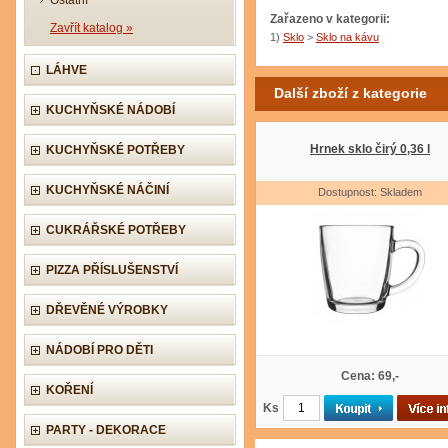
Ostatní
Zařazeno v kategorii:
Zavřít katalog »
1)
Sklo
>
Sklo na kávu
LÁHVE
Další zboží z kategorie
KUCHYŇSKÉ NÁDOBÍ
Hrnek sklo čirý 0,36 l
KUCHYŇSKÉ POTŘEBY
KUCHYŇSKÉ NÁČINÍ
Dostupnost: Skladem
CUKRÁŘSKÉ POTŘEBY
PIZZA PŘÍSLUŠENSTVÍ
DŘEVĚNÉ VÝROBKY
NÁDOBÍ PRO DĚTI
Cena: 69,-
KOŘENÍ
Ks
PARTY - DEKORACE