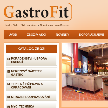
Úvod
Sklo
Sklo na kávu
Sklenice na noze Boston
ÚVOD
ZBOŽÍ V AKCI
NOVINKY
DOPORUČUJEME
KATALOG ZBOŽÍ
PORADENSTVÍ - ÚSPORA
ENERGIÍ
NEREZOVÝ NÁBYTEK
GASTRO
TEPELNÁ PŘÍPRAVA A
OPRACOVÁNÍ
STROJE PRO ZPRACOVÁNÍ
MYCÍ TECHNIKA