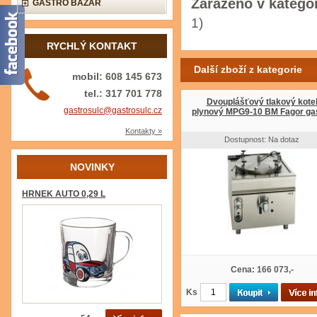
Zařazeno v kategor
GASTRO BAZAR
1)
RYCHLÝ KONTAKT
Další zboží z kategorie
mobil: 608 145 673
tel.: 317 701 778
Dvouplášťový tlakový kote
gastrosulc@gastrosulc.cz
plynový MPG9-10 BM Fagor ga
Kontakty »
Dostupnost: Na dotaz
NOVINKY
HRNEK AUTO 0,29 L
Cena: 166 073,-
Ks