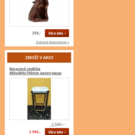
259,-
Zobrazit doporučené »
ZBOŽÍ V AKCI
Nerezová stolička
400x400x700mm gastro bazar
3 500,-
2 990,-