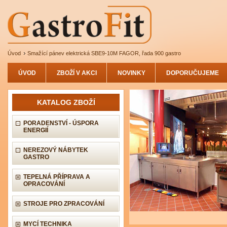
Úvod
Smažící pánev elektrická SBE9-10M FAGOR, řada 900 gastro
ÚVOD
ZBOŽÍ V AKCI
NOVINKY
DOPORUČUJEME
KATALOG ZBOŽÍ
PORADENSTVÍ - ÚSPORA
ENERGIÍ
NEREZOVÝ NÁBYTEK
GASTRO
TEPELNÁ PŘÍPRAVA A
OPRACOVÁNÍ
STROJE PRO ZPRACOVÁNÍ
MYCÍ TECHNIKA