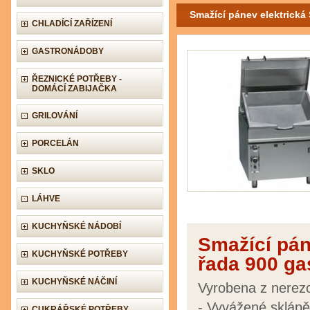
Smažící pánev elektrick
CHLADÍCÍ ZAŘÍZENÍ
GASTRONÁDOBY
ŘEZNICKÉ POTŘEBY -
DOMÁCÍ ZABIJAČKA
GRILOVÁNÍ
PORCELÁN
SKLO
LÁHVE
KUCHYŇSKÉ NÁDOBÍ
Smažící pá
KUCHYŇSKÉ POTŘEBY
řada 900 ga
KUCHYŇSKÉ NÁČINÍ
Vyrobena z nerezo
- Vyvážené sklápě
CUKRÁŘSKÉ POTŘEBY