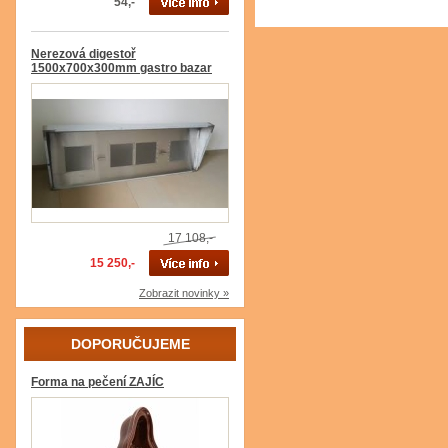
54,-
Nerezová digestoř
1500x700x300mm gastro bazar
17 108,-
15 250,-
Zobrazit novinky »
DOPORUČUJEME
Forma na pečení ZAJÍC