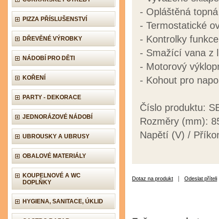
- Opláštěná topná
PIZZA PŘÍSLUŠENSTVÍ
- Termostatické o
- Kontrolky funkce
DŘEVĚNÉ VÝROBKY
- Smažící vana z li
NÁDOBÍ PRO DĚTI
- Motorový výklop
KOŘENÍ
- Kohout pro napo
PARTY - DEKORACE
Číslo produktu: 
JEDNORÁZOVÉ NÁDOBÍ
Rozměry (mm): 8
Napětí (V) / Přík
UBROUSKY A UBRUSY
OBALOVÉ MATERIÁLY
KOUPELNOVÉ A WC
|
Dotaz na produkt
Odeslat příteli
DOPLŇKY
HYGIENA, SANITACE, ÚKLID