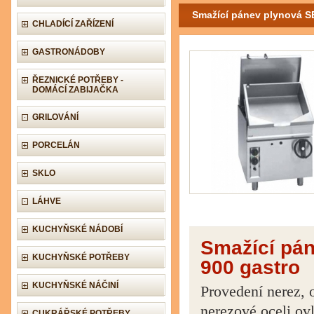
Smažící pánev plynová S
CHLADÍCÍ ZAŘÍZENÍ
GASTRONÁDOBY
ŘEZNICKÉ POTŘEBY -
DOMÁCÍ ZABIJAČKA
GRILOVÁNÍ
PORCELÁN
SKLO
LÁHVE
KUCHYŇSKÉ NÁDOBÍ
Smažící pá
KUCHYŇSKÉ POTŘEBY
900 gastro
KUCHYŇSKÉ NÁČINÍ
Provedení nerez, 
nerezové oceli ov
CUKRÁŘSKÉ POTŘEBY