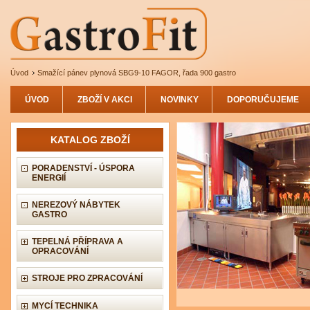
Úvod
Smažící pánev plynová SBG9-10 FAGOR, řada 900 gastro
ÚVOD
ZBOŽÍ V AKCI
NOVINKY
DOPORUČUJEME
KATALOG ZBOŽÍ
PORADENSTVÍ - ÚSPORA
ENERGIÍ
NEREZOVÝ NÁBYTEK
GASTRO
TEPELNÁ PŘÍPRAVA A
OPRACOVÁNÍ
STROJE PRO ZPRACOVÁNÍ
MYCÍ TECHNIKA