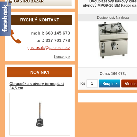
GASTRO BAZAR
Dvouplášťový tlakový kote
plynový MPG9-10 BM Fagor ga
Dostupnost: Na dotaz
RYCHLÝ KONTAKT
mobil: 608 145 673
tel.: 317 701 778
gastrosulc@gastrosulc.cz
Kontakty »
NOVINKY
Cena: 166 073,-
Ks
Obracečka s otvory termoplast
34,5 cm