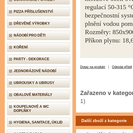
regulací 50-315 °C
PIZZA PŘÍSLUŠENSTVÍ
bezpečnostní syst
plnění vodou pomo
DŘEVĚNÉ VÝROBKY
Rozměry: 850x90
NÁDOBÍ PRO DĚTI
Příkon plynu: 18
KOŘENÍ
PARTY - DEKORACE
|
Dotaz na produkt
Odeslat příteli
JEDNORÁZOVÉ NÁDOBÍ
UBROUSKY A UBRUSY
Zařazeno v kategor
OBALOVÉ MATERIÁLY
1)
KOUPELNOVÉ A WC
DOPLŇKY
Další zboží z kategorie
HYGIENA, SANITACE, ÚKLID