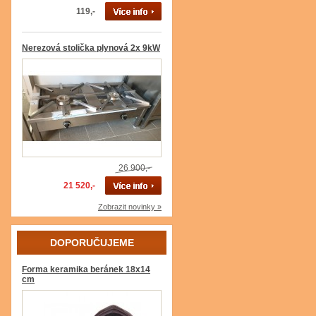
119,-
Nerezová stolička plynová 2x 9kW
26 900,-
21 520,-
Zobrazit novinky »
DOPORUČUJEME
Forma keramika beránek 18x14
cm