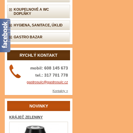
KOUPELNOVÉ A WC
DOPLŇKY
HYGIENA, SANITACE, ÚKLID
GASTRO BAZAR
RYCHLÝ KONTAKT
mobil: 608 145 673
tel.: 317 701 778
gastrosulc@gastrosulc.cz
Kontakty »
NOVINKY
KRÁJEČ ZELENINY