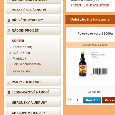
Zařazeno v kategorii:
1)
Koření
>
Tekutá ochucovadla
PIZZA PŘÍSLUŠENSTVÍ
Další zboží z kategorie
DŘEVĚNÉ VÝROBKY
NÁDOBÍ PRO DĚTI
Polévkové koření 1000g
KOŘENÍ
Dostupnost: Skladem
Koření do 30g
Koření 500g
Marinády
Tekutá ochucovadla
Zavřít katalog »
PARTY - DEKORACE
Cena: 84,-
JEDNORÁZOVÉ NÁDOBÍ
Ks
UBROUSKY A UBRUSY
OBALOVÉ MATERIÁLY