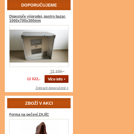
DOPORUČUJEME
Digestoře výprodej, gastro bazar,
1000x700x300mm
15 103,-
12 022,-
Zobrazit doporučené »
ZBOŽÍ V AKCI
Forma na pečení ZAJÍC