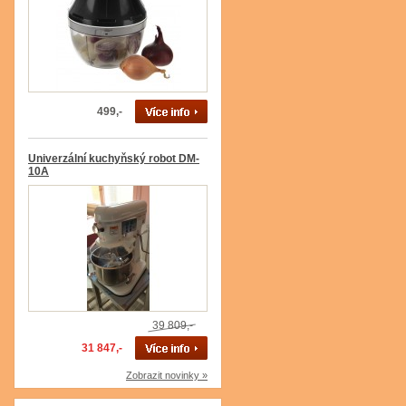
499,-
Univerzální kuchyňský robot DM-
10A
39 809,-
31 847,-
Zobrazit novinky »