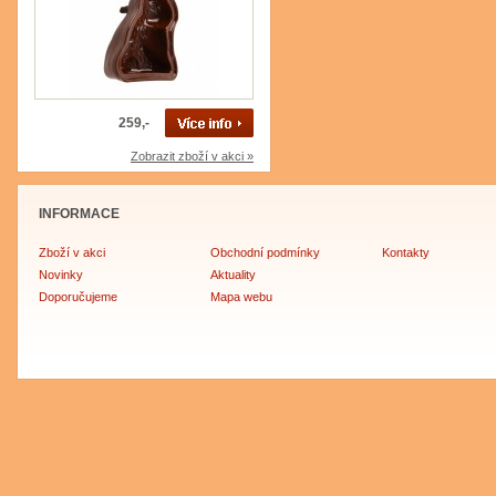
259,-
Zobrazit zboží v akci »
INFORMACE
Zboží v akci
Obchodní podmínky
Kontakty
Novinky
Aktuality
Doporučujeme
Mapa webu