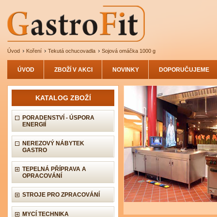
Úvod
Koření
Tekutá ochucovadla
Sojová omáčka 1000 g
ÚVOD
ZBOŽÍ V AKCI
NOVINKY
DOPORUČUJEME
KATALOG ZBOŽÍ
PORADENSTVÍ - ÚSPORA
ENERGIÍ
NEREZOVÝ NÁBYTEK
GASTRO
TEPELNÁ PŘÍPRAVA A
OPRACOVÁNÍ
STROJE PRO ZPRACOVÁNÍ
MYCÍ TECHNIKA