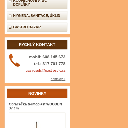
KOUPELNOVÉ A WC
DOPLŇKY
HYGIENA, SANITACE, ÚKLID
GASTRO BAZAR
RYCHLÝ KONTAKT
mobil: 608 145 673
tel.: 317 701 778
gastrosulc@gastrosulc.cz
Kontakty »
NOVINKY
Obracečka termoplast WOODEN
37 cm