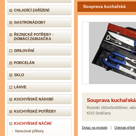
Souprava kuchařská
CHLADÍCÍ ZAŘÍZENÍ
GASTRONÁDOBY
ŘEZNICKÉ POTŘEBY -
DOMÁCÍ ZABIJAČKA
GRILOVÁNÍ
PORCELÁN
SKLO
LÁHVE
KUCHYŇSKÉ NÁDOBÍ
Souprava kuchařská
Rozměr 160x45x400mm, váh
KUCHYŇSKÉ POTŘEBY
KDS Sedlčany
KUCHYŇSKÉ NÁČINÍ
|
Dotaz na produkt
Odeslat příteli
Nerezové příbory