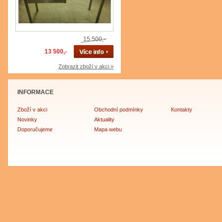
15 500,-
13 500,-
Zobrazit zboží v akci »
INFORMACE
Zboží v akci
Obchodní podmínky
Kontakty
Novinky
Aktuality
Doporučujeme
Mapa webu