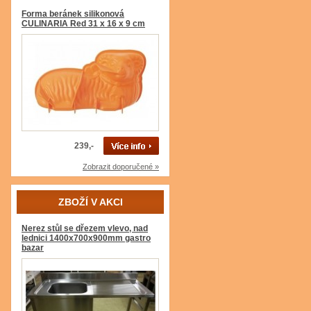
Forma beránek silikonová
CULINARIA Red 31 x 16 x 9 cm
239,-
Zobrazit doporučené »
ZBOŽÍ V AKCI
Nerez stůl se dřezem vlevo, nad
lednici 1400x700x900mm gastro
bazar