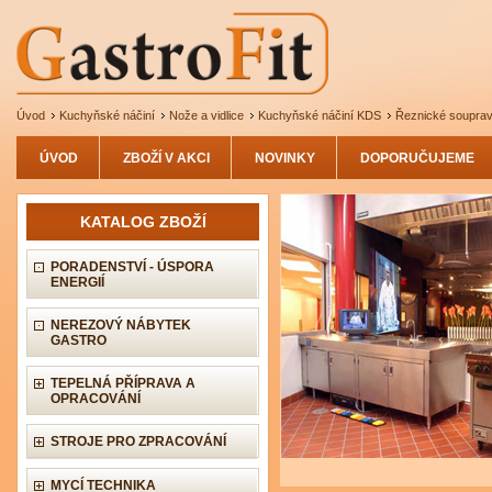
Úvod
Kuchyňské náčiní
Nože a vidlice
Kuchyňské náčiní KDS
Řeznické soupra
ÚVOD
ZBOŽÍ V AKCI
NOVINKY
DOPORUČUJEME
KATALOG ZBOŽÍ
PORADENSTVÍ - ÚSPORA
ENERGIÍ
NEREZOVÝ NÁBYTEK
GASTRO
TEPELNÁ PŘÍPRAVA A
OPRACOVÁNÍ
STROJE PRO ZPRACOVÁNÍ
MYCÍ TECHNIKA