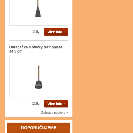
119,-
Obracečka s otvory termoplast
34,5 cm
119,-
Zobrazit novinky »
DOPORUČUJEME