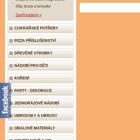
lišty, brusy a brousky
Zavřít katalog »
CUKRÁŘSKÉ POTŘEBY
PIZZA PŘÍSLUŠENSTVÍ
DŘEVĚNÉ VÝROBKY
NÁDOBÍ PRO DĚTI
KOŘENÍ
PARTY - DEKORACE
JEDNORÁZOVÉ NÁDOBÍ
UBROUSKY A UBRUSY
OBALOVÉ MATERIÁLY