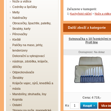
Nože a vidlice
Cedníky a špičáky
Zařazeno v kategorii:
Metly
1)
Kuchyňské náčiní
>
Nože a vidlic
Naběračky
Obracečky, špachtle, patetky,
Další zboží z kategorie
škrabky, karty
Pěnovačky
Svinovačka s 10 řeznickými n
Kleště
Profi line
Paličky na maso, jehly,
tenderizery
Dostupnost: Na dotaz
Dekorační a vykrajovací
nástroje, zdobítka, kráječe,
děličky
Odpeckovávače
Škrabky
Kráječe vajec, sýrů, knedlíků a
másla
Mandolíny, struhadla, lisy
Cena: 4 719,-
Kopista
Ostatní
Ks
Stojany na nože, magnetické