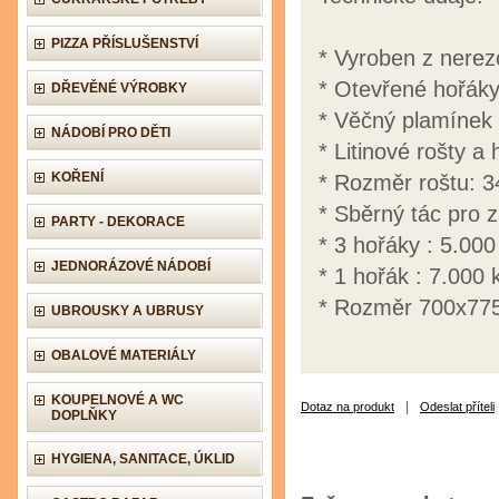
PIZZA PŘÍSLUŠENSTVÍ
* Vyroben z nerezo
* Otevřené hořáky
DŘEVĚNÉ VÝROBKY
* Věčný plamínek 
NÁDOBÍ PRO DĚTI
* Litinové rošty a 
KOŘENÍ
* Rozměr roštu: 
* Sběrný tác pro 
PARTY - DEKORACE
* 3 hořáky : 5.000
JEDNORÁZOVÉ NÁDOBÍ
* 1 hořák : 7.000 
* Rozměr 700x77
UBROUSKY A UBRUSY
OBALOVÉ MATERIÁLY
KOUPELNOVÉ A WC
|
Dotaz na produkt
Odeslat příteli
DOPLŇKY
HYGIENA, SANITACE, ÚKLID