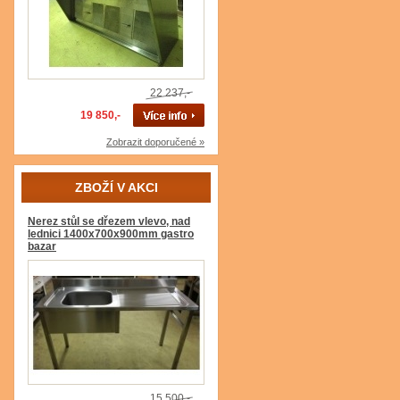
22 237,-
19 850,-
Zobrazit doporučené »
ZBOŽÍ V AKCI
Nerez stůl se dřezem vlevo, nad
lednici 1400x700x900mm gastro
bazar
15 500,-