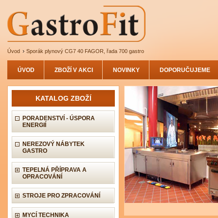
Úvod
Sporák plynový CG7 40 FAGOR, řada 700 gastro
ÚVOD
ZBOŽÍ V AKCI
NOVINKY
DOPORUČUJEME
KATALOG ZBOŽÍ
PORADENSTVÍ - ÚSPORA
ENERGIÍ
NEREZOVÝ NÁBYTEK
GASTRO
TEPELNÁ PŘÍPRAVA A
OPRACOVÁNÍ
STROJE PRO ZPRACOVÁNÍ
MYCÍ TECHNIKA