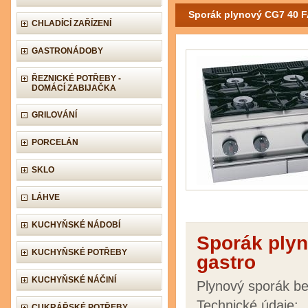
Sporák plynový CG7 40 F
CHLADÍCÍ ZAŘÍZENÍ
GASTRONÁDOBY
ŘEZNICKÉ POTŘEBY -
DOMÁCÍ ZABIJAČKA
GRILOVÁNÍ
PORCELÁN
SKLO
LÁHVE
KUCHYŇSKÉ NÁDOBÍ
Sporák ply
KUCHYŇSKÉ POTŘEBY
gastro
KUCHYŇSKÉ NÁČINÍ
Plynový sporák be
Technické údaje:
CUKRÁŘSKÉ POTŘEBY