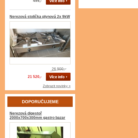
499,-
Nerezová stolička plynová 2x 9kW
26 900,-
21 520,-
Zobrazit novinky »
DOPORUČUJEME
Nerezová digestoř
2000x700x300mm gastro bazar