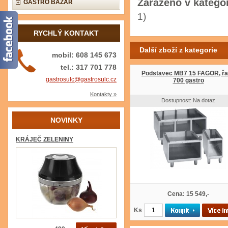
Zařazeno v kategor
GASTRO BAZAR
1)
RYCHLÝ KONTAKT
Další zboží z kategorie
mobil: 608 145 673
tel.: 317 701 778
Podstavec MB7 15 FAGOR, ř
gastrosulc@gastrosulc.cz
700 gastro
Kontakty »
Dostupnost: Na dotaz
NOVINKY
KRÁJEČ ZELENINY
Cena: 15 549,-
Ks