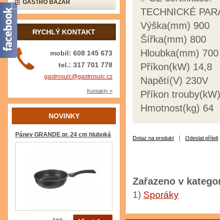
GASTRO BAZAR
TECHNICKÉ PA
Výška(mm) 900
RYCHLÝ KONTAKT
Šířka(mm) 800
Hloubka(mm) 700
mobil: 608 145 673
tel.: 317 701 778
Příkon(kW) 14,8
gastrosulc@gastrosulc.cz
Napětí(V) 230V
Kontakty »
Příkon trouby(kW)
Hmotnost(kg) 64
NOVINKY
Pánev GRANDE pr. 24 cm hluboká
|
Dotaz na produkt
Odeslat příteli
Zařazeno v kategor
1)
Sporáky