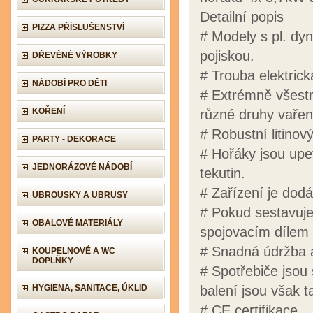
Detailní popis
PIZZA PŘÍSLUŠENSTVÍ
# Modely s pl. dy
pojiskou.
DŘEVĚNÉ VÝROBKY
# Trouba elektric
NÁDOBÍ PRO DĚTI
# Extrémně všestr
KOŘENÍ
různé druhy vařen
# Robustní litinový
PARTY - DEKORACE
# Hořáky jsou upe
JEDNORÁZOVÉ NÁDOBÍ
tekutin.
# Zařízení je dod
UBROUSKY A UBRUSY
# Pokud sestavujet
OBALOVÉ MATERIÁLY
spojovacím dílem a
# Snadná údržba a
KOUPELNOVÉ A WC
DOPLŇKY
# Spotřebiče jsou
HYGIENA, SANITACE, ÚKLID
balení jsou však 
# CE certifikace.