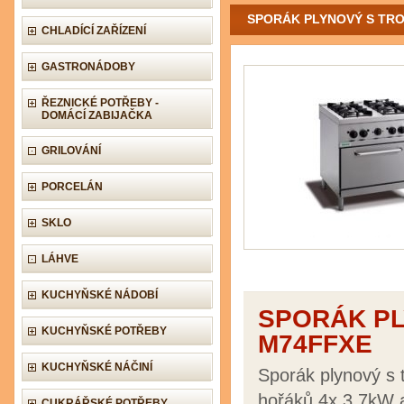
SPORÁK PLYNOVÝ S TR
CHLADÍCÍ ZAŘÍZENÍ
GASTRONÁDOBY
ŘEZNICKÉ POTŘEBY -
DOMÁCÍ ZABIJAČKA
GRILOVÁNÍ
PORCELÁN
SKLO
LÁHVE
KUCHYŇSKÉ NÁDOBÍ
SPORÁK PL
KUCHYŇSKÉ POTŘEBY
M74FFXE
KUCHYŇSKÉ NÁČINÍ
Sporák plynový s 
hořáků 4x 3,7kW a
CUKRÁŘSKÉ POTŘEBY