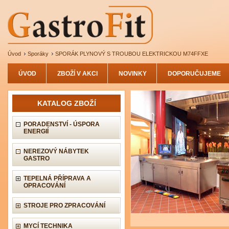
Úvod
Sporáky
SPORÁK PLYNOVÝ S TROUBOU ELEKTRICKOU M74FFXE
ÚVOD
ZBOŽÍ V AKCI
NOVINKY
DOPORUČUJEME
KATALOG ZBOŽÍ
PORADENSTVÍ - ÚSPORA
ENERGIÍ
NEREZOVÝ NÁBYTEK
GASTRO
TEPELNÁ PŘÍPRAVA A
OPRACOVÁNÍ
STROJE PRO ZPRACOVÁNÍ
MYCÍ TECHNIKA