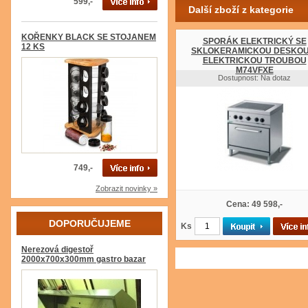
599,-
Další zboží z kategorie
KOŘENKY BLACK SE STOJANEM
SPORÁK ELEKTRICKÝ SE
12 KS
SKLOKERAMICKOU DESKOU
ELEKTRICKOU TROUBOU
M74VFXE
Dostupnost: Na dotaz
749,-
Zobrazit novinky »
Cena: 49 598,-
DOPORUČUJEME
Ks
Nerezová digestoř
2000x700x300mm gastro bazar