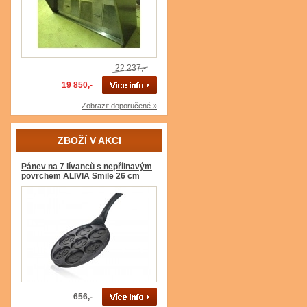
22 237,-
19 850,-
Zobrazit doporučené »
ZBOŽÍ V AKCI
Pánev na 7 lívanců s nepřílnavým
povrchem ALIVIA Smile 26 cm
656,-