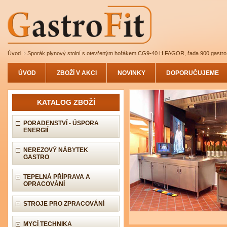
Úvod
Sporák plynový stolní s otevřeným hořákem CG9-40 H FAGOR, řada 900 gastro
ÚVOD
ZBOŽÍ V AKCI
NOVINKY
DOPORUČUJEME
KATALOG ZBOŽÍ
PORADENSTVÍ - ÚSPORA
ENERGIÍ
NEREZOVÝ NÁBYTEK
GASTRO
TEPELNÁ PŘÍPRAVA A
OPRACOVÁNÍ
STROJE PRO ZPRACOVÁNÍ
MYCÍ TECHNIKA