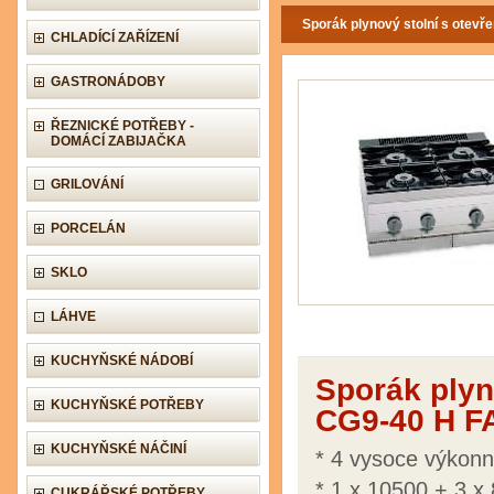
Sporák plynový stolní s otev
CHLADÍCÍ ZAŘÍZENÍ
GASTRONÁDOBY
ŘEZNICKÉ POTŘEBY -
DOMÁCÍ ZABIJAČKA
GRILOVÁNÍ
PORCELÁN
SKLO
LÁHVE
KUCHYŇSKÉ NÁDOBÍ
Sporák plyn
KUCHYŇSKÉ POTŘEBY
CG9-40 H F
KUCHYŇSKÉ NÁČINÍ
* 4 vysoce výkonn
* 1 x 10500 + 3 x 
CUKRÁŘSKÉ POTŘEBY