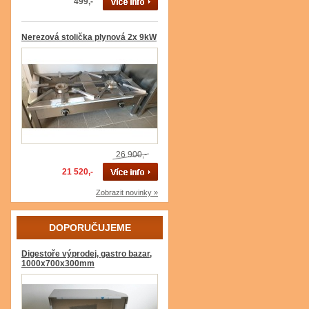
499,-
Nerezová stolička plynová 2x 9kW
26 900,-
21 520,-
Zobrazit novinky »
DOPORUČUJEME
Digestoře výprodej, gastro bazar,
1000x700x300mm