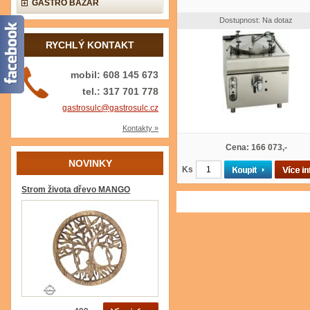
GASTRO BAZAR
Dostupnost: Na dotaz
RYCHLÝ KONTAKT
mobil: 608 145 673
tel.: 317 701 778
gastrosulc@gastrosulc.cz
Kontakty »
Cena: 166 073,-
NOVINKY
Ks
Strom života dřevo MANGO