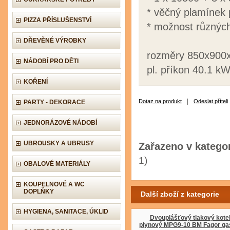
* věčný plamínek 
PIZZA PŘÍSLUŠENSTVÍ
* možnost různýc
DŘEVĚNÉ VÝROBKY
rozměry 850x90
NÁDOBÍ PRO DĚTI
pl. příkon 40.1 k
KOŘENÍ
|
Dotaz na produkt
Odeslat příteli
PARTY - DEKORACE
JEDNORÁZOVÉ NÁDOBÍ
UBROUSKY A UBRUSY
Zařazeno v kategor
1)
OBALOVÉ MATERIÁLY
KOUPELNOVÉ A WC
DOPLŇKY
Další zboží z kategorie
HYGIENA, SANITACE, ÚKLID
Dvouplášťový tlakový kote
plynový MPG9-10 BM Fagor ga