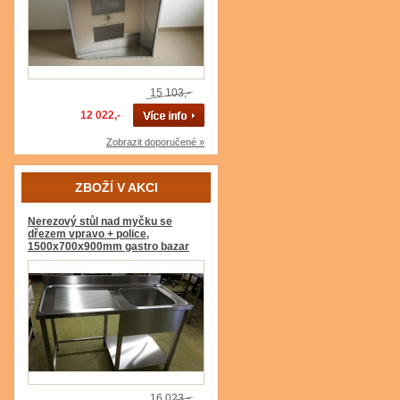
15 103,-
12 022,-
Zobrazit doporučené »
ZBOŽÍ V AKCI
Nerezový stůl nad myčku se
dřezem vpravo + police,
1500x700x900mm gastro bazar
16 023,-