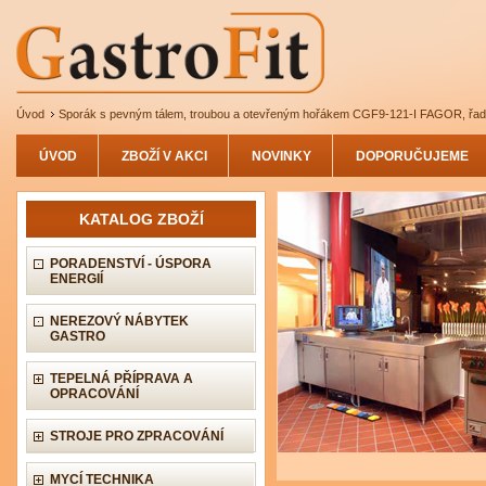
Úvod
Sporák s pevným tálem, troubou a otevřeným hořákem CGF9-121-I FAGOR, řad
ÚVOD
ZBOŽÍ V AKCI
NOVINKY
DOPORUČUJEME
KATALOG ZBOŽÍ
PORADENSTVÍ - ÚSPORA
ENERGIÍ
NEREZOVÝ NÁBYTEK
GASTRO
TEPELNÁ PŘÍPRAVA A
OPRACOVÁNÍ
STROJE PRO ZPRACOVÁNÍ
MYCÍ TECHNIKA