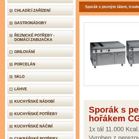
Sporák s pevným tálem, trou
CHLADÍCÍ ZAŘÍZENÍ
GASTRONÁDOBY
ŘEZNICKÉ POTŘEBY -
DOMÁCÍ ZABIJAČKA
GRILOVÁNÍ
PORCELÁN
SKLO
LÁHVE
KUCHYŇSKÉ NÁDOBÍ
Sporák s pe
KUCHYŇSKÉ POTŘEBY
hořákem CG
KUCHYŇSKÉ NÁČINÍ
1x tál 11.000 Kcal
Vyroben z nerezov
CUKRÁŘSKÉ POTŘEBY