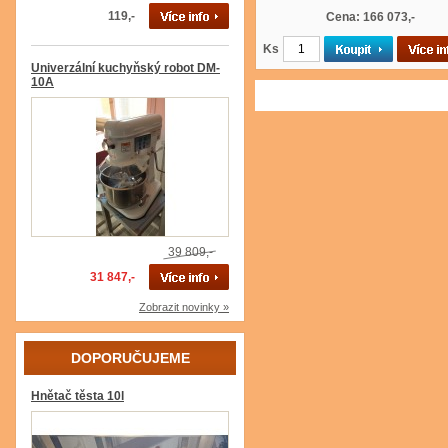
119,-
Cena: 166 073,-
Ks
Univerzální kuchyňský robot DM-
10A
39 809,-
31 847,-
Zobrazit novinky »
DOPORUČUJEME
Hnětač těsta 10l