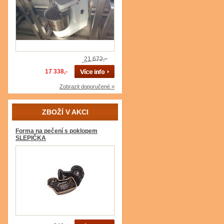
21 672,-
17 338,-
Zobrazit doporučené »
ZBOŽÍ V AKCI
Forma na pečení s poklopem
SLEPIČKA