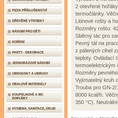
2 otevřené hořáky
PIZZA PŘÍSLUŠENSTVÍ
termočlánky. Věčn
Litinové rošty a 
DŘEVĚNÉ VÝROBKY
Rozměry roštu: 4
NÁDOBÍ PRO DĚTI
Sběrný tác pro za
KOŘENÍ
Pevný tál na praco
z pálených cihel z
PARTY - DEKORACE
teploty. Ovládací 
JEDNORÁZOVÉ NÁDOBÍ
termoelektrickým 
Rozměry pevného 
UBROUSKY A UBRUSY
Vyjímatelný kruh
OBALOVÉ MATERIÁLY
Trouba pro GN-2/1
8000 kcal/h. Věčn
KOUPELNOVÉ A WC
DOPLŇKY
350 °C). Neutrální
HYGIENA, SANITACE, ÚKLID