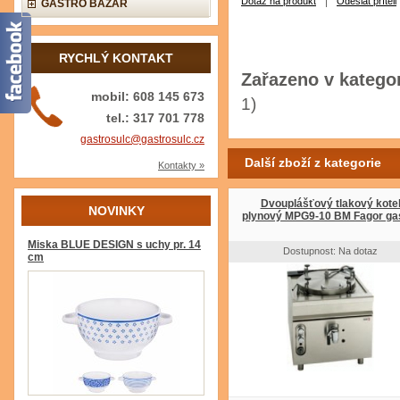
|
Dotaz na produkt
Odeslat příteli
GASTRO BAZAR
RYCHLÝ KONTAKT
Zařazeno v kategor
mobil: 608 145 673
1)
tel.: 317 701 778
gastrosulc@gastrosulc.cz
Další zboží z kategorie
Kontakty »
Dvouplášťový tlakový kote
NOVINKY
plynový MPG9-10 BM Fagor ga
Miska BLUE DESIGN s uchy pr. 14
Dostupnost: Na dotaz
cm