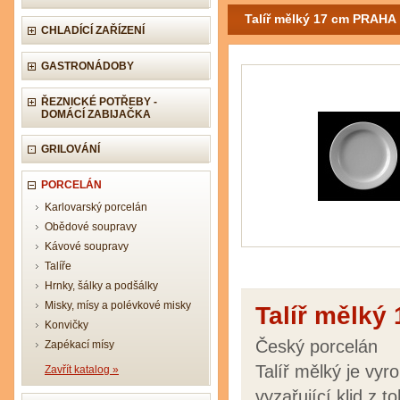
Talíř mělký 17 cm PRAHA
CHLADÍCÍ ZAŘÍZENÍ
GASTRONÁDOBY
ŘEZNICKÉ POTŘEBY -
DOMÁCÍ ZABIJAČKA
GRILOVÁNÍ
PORCELÁN
Karlovarský porcelán
Obědové soupravy
Kávové soupravy
Talíře
Hrnky, šálky a podšálky
Misky, mísy a polévkové misky
Talíř mělk
Konvičky
Český porcelán
Zapékací mísy
Talíř mělký je vyr
Zavřít katalog »
vyzařující klid z 