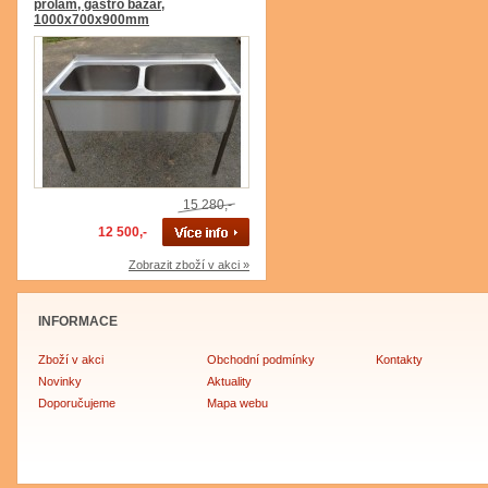
prolam, gastro bazar,
1000x700x900mm
15 280,-
12 500,-
Zobrazit zboží v akci »
INFORMACE
Zboží v akci
Obchodní podmínky
Kontakty
Novinky
Aktuality
Doporučujeme
Mapa webu