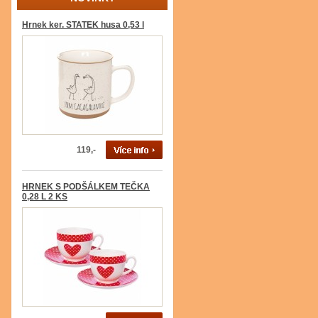
Hrnek ker. STATEK husa 0,53 l
119,-
HRNEK S PODŠÁLKEM TEČKA
0,28 L 2 KS