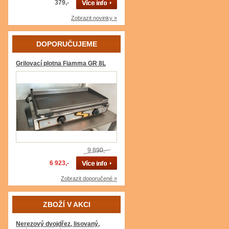
379,-
Zobrazit novinky »
DOPORUČUJEME
Grilovací plotna Fiamma GR 8L
9 890,-
6 923,-
Zobrazit doporučené »
ZBOŽÍ V AKCI
Nerezový dvojdřez, lisovaný,