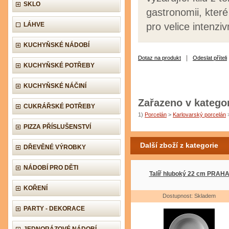
SKLO
gastronomii, které
LÁHVE
pro velice intenzi
KUCHYŇSKÉ NÁDOBÍ
|
Dotaz na produkt
Odeslat příteli
KUCHYŇSKÉ POTŘEBY
KUCHYŇSKÉ NÁČINÍ
Zařazeno v kategor
CUKRÁŘSKÉ POTŘEBY
1)
Porcelán
>
Karlovarský porcelán
PIZZA PŘÍSLUŠENSTVÍ
Další zboží z kategorie
DŘEVĚNÉ VÝROBKY
NÁDOBÍ PRO DĚTI
Talíř hluboký 22 cm PRAH
KOŘENÍ
Dostupnost: Skladem
PARTY - DEKORACE