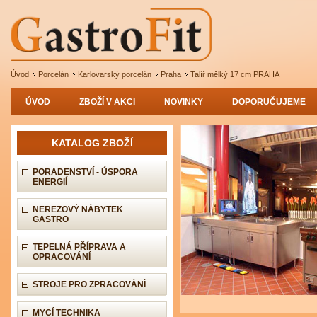
Úvod
Porcelán
Karlovarský porcelán
Praha
Talíř mělký 17 cm PRAHA
ÚVOD
ZBOŽÍ V AKCI
NOVINKY
DOPORUČUJEME
KATALOG ZBOŽÍ
PORADENSTVÍ - ÚSPORA
ENERGIÍ
NEREZOVÝ NÁBYTEK
GASTRO
TEPELNÁ PŘÍPRAVA A
OPRACOVÁNÍ
STROJE PRO ZPRACOVÁNÍ
MYCÍ TECHNIKA