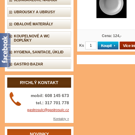
JEDNORÁZOVÉ NÁDOBÍ
UBROUSKY A UBRUSY
OBALOVÉ MATERIÁLY
Cena: 124,-
KOUPELNOVÉ A WC
DOPLŇKY
Ks
HYGIENA, SANITACE, ÚKLID
GASTRO BAZAR
RYCHLÝ KONTAKT
mobil: 608 145 673
tel.: 317 701 778
gastrosulc@gastrosulc.cz
Kontakty »
NOVINKY