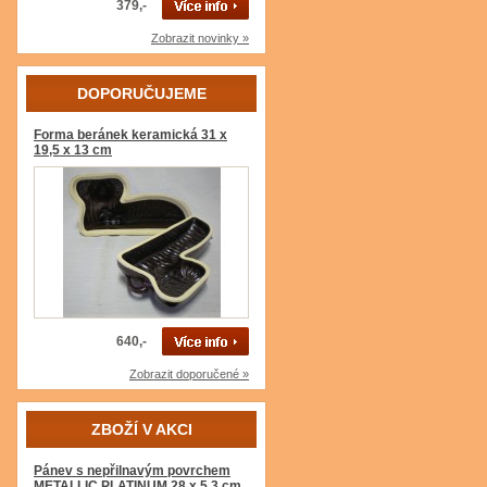
379,-
Zobrazit novinky »
DOPORUČUJEME
Forma beránek keramická 31 x
19,5 x 13 cm
640,-
Zobrazit doporučené »
ZBOŽÍ V AKCI
Pánev s nepřilnavým povrchem
METALLIC PLATINUM 28 x 5,3 cm