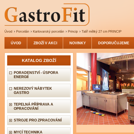
Úvod
Porcelán
Karlovarský porcelán
Princip
Talíř mělký 27 cm PRINCIP
ÚVOD
ZBOŽÍ V AKCI
NOVINKY
DOPORUČUJEME
KATALOG ZBOŽÍ
PORADENSTVÍ - ÚSPORA
ENERGIÍ
NEREZOVÝ NÁBYTEK
GASTRO
TEPELNÁ PŘÍPRAVA A
OPRACOVÁNÍ
STROJE PRO ZPRACOVÁNÍ
MYCÍ TECHNIKA