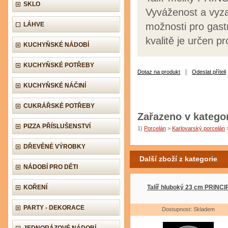
SKLO
Vyváženost a vyzař
LÁHVE
možnosti pro gastr
kvalitě je určen pr
KUCHYŇSKÉ NÁDOBÍ
KUCHYŇSKÉ POTŘEBY
|
Dotaz na produkt
Odeslat příteli
KUCHYŇSKÉ NÁČINÍ
CUKRÁŘSKÉ POTŘEBY
Zařazeno v kategor
PIZZA PŘÍSLUŠENSTVÍ
1)
Porcelán
>
Karlovarský porcelán
DŘEVĚNÉ VÝROBKY
Další zboží z kategorie
NÁDOBÍ PRO DĚTI
KOŘENÍ
Talíř hluboký 23 cm PRINCI
PARTY - DEKORACE
Dostupnost: Skladem