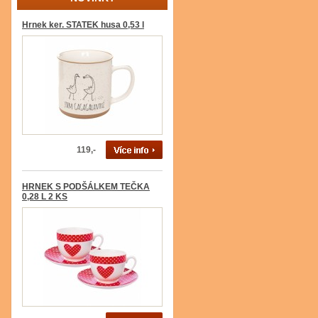
Hrnek ker. STATEK husa 0,53 l
119,-
HRNEK S PODŠÁLKEM TEČKA
0,28 L 2 KS