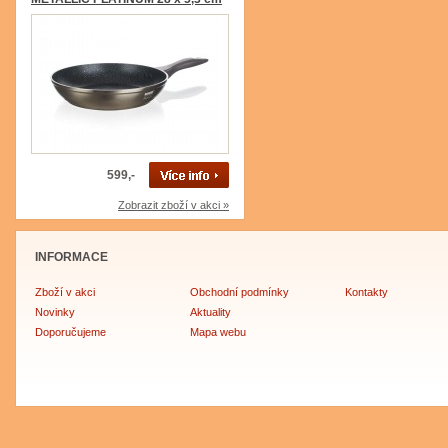
599,-
Zobrazit zboží v akci »
INFORMACE
Zboží v akci
Obchodní podmínky
Kontakty
Novinky
Aktuality
Doporučujeme
Mapa webu