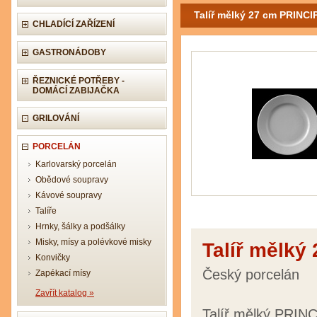
Talíř mělký 27 cm PRINCI
CHLADÍCÍ ZAŘÍZENÍ
GASTRONÁDOBY
ŘEZNICKÉ POTŘEBY -
DOMÁCÍ ZABIJAČKA
GRILOVÁNÍ
PORCELÁN
Karlovarský porcelán
Obědové soupravy
Kávové soupravy
Talíře
Hrnky, šálky a podšálky
Misky, mísy a polévkové misky
Talíř mělký
Konvičky
Český porcelán
Zapékací mísy
Zavřít katalog »
Talíř mělký PRINC