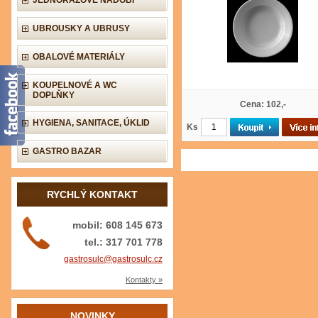
JEDNORÁZOVÉ NÁDOBÍ
UBROUSKY A UBRUSY
OBALOVÉ MATERIÁLY
KOUPELNOVÉ A WC
DOPLŇKY
Cena: 102,-
HYGIENA, SANITACE, ÚKLID
Ks
GASTRO BAZAR
RYCHLÝ KONTAKT
mobil: 608 145 673
tel.: 317 701 778
gastrosulc@gastrosulc.cz
Kontakty »
NOVINKY