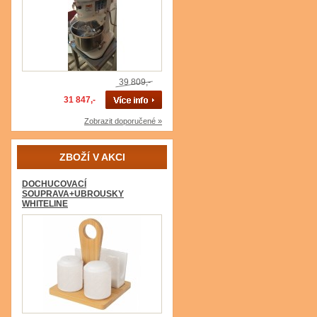
39 809,-
31 847,-
Zobrazit doporučené »
ZBOŽÍ V AKCI
DOCHUCOVACÍ
SOUPRAVA+UBROUSKY
WHITELINE