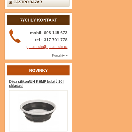
GASTRO BAZAR
RYCHLÝ KONTAKT
mobil: 608 145 673
tel.: 317 701 778
gastrosulc@gastrosulc.cz
Kontakty »
NOVINKY
Dřez silikon/UH KEMP kulatý 10 l
skládací