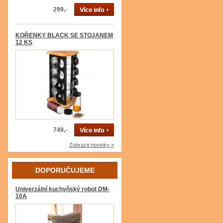
299,-
KOŘENKY BLACK SE STOJANEM
12 KS
749,-
Zobrazit novinky »
DOPORUČUJEME
Univerzální kuchyňský robot DM-
10A