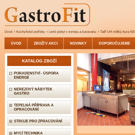
Úvod
Kuchyňské potřeby
Letní pobyt v kempu a karavanu
Talíř UH mělký Aura KE
ÚVOD
ZBOŽÍ V AKCI
NOVINKY
DOPORUČUJEME
KATALOG ZBOŽÍ
PORADENSTVÍ - ÚSPORA
ENERGIÍ
NEREZOVÝ NÁBYTEK
GASTRO
TEPELNÁ PŘÍPRAVA A
OPRACOVÁNÍ
STROJE PRO ZPRACOVÁNÍ
MYCÍ TECHNIKA