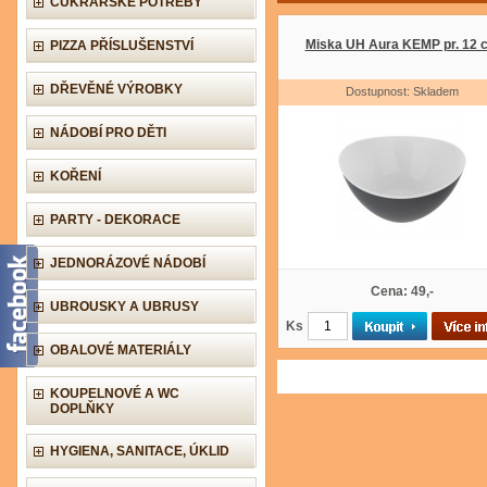
CUKRÁŘSKÉ POTŘEBY
Miska UH Aura KEMP pr. 12 
PIZZA PŘÍSLUŠENSTVÍ
DŘEVĚNÉ VÝROBKY
Dostupnost: Skladem
NÁDOBÍ PRO DĚTI
KOŘENÍ
PARTY - DEKORACE
JEDNORÁZOVÉ NÁDOBÍ
Cena: 49,-
UBROUSKY A UBRUSY
Ks
OBALOVÉ MATERIÁLY
KOUPELNOVÉ A WC
DOPLŇKY
HYGIENA, SANITACE, ÚKLID