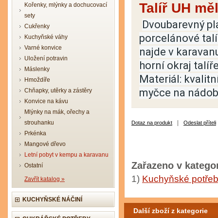
Talíř UH mě
Kořenky, mlýnky a dochucovací
sety
Dvoubarevný pl
Cukřenky
porcelánové talí
Kuchyňské váhy
Varné konvice
najde v karavanu
Uložení potravin
horní okraj talíř
Máslenky
Materiál: kvalitn
Hmoždíře
myčce na nádobí
Chňapky, utěrky a zástěry
Konvice na kávu
Mlýnky na mák, ořechy a
strouhanku
|
Dotaz na produkt
Odeslat příteli
Prkénka
Mangové dřevo
Letní pobyt v kempu a karavanu
Zařazeno v kategor
Ostatní
1)
Kuchyňské potře
Zavřít katalog »
KUCHYŇSKÉ NÁČINÍ
Další zboží z kategorie