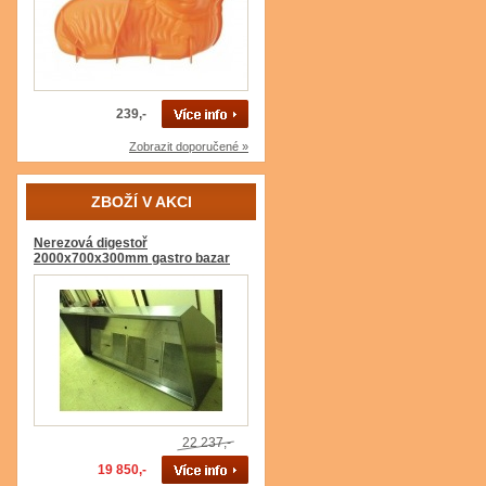
239,-
Zobrazit doporučené »
ZBOŽÍ V AKCI
Nerezová digestoř
2000x700x300mm gastro bazar
22 237,-
19 850,-