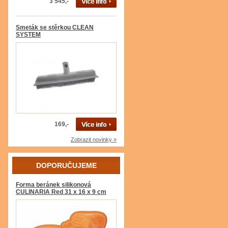
3 545,-
Smeták se stěrkou CLEAN
SYSTEM
169,-
Zobrazit novinky »
DOPORUČUJEME
Forma beránek silikonová
CULINARIA Red 31 x 16 x 9 cm