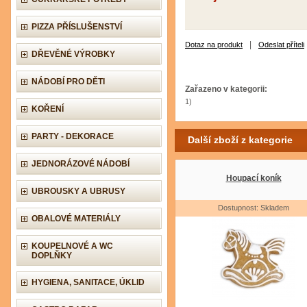
PIZZA PŘÍSLUŠENSTVÍ
|
Dotaz na produkt
Odeslat příteli
DŘEVĚNÉ VÝROBKY
NÁDOBÍ PRO DĚTI
Zařazeno v kategorii:
1)
KOŘENÍ
PARTY - DEKORACE
Další zboží z kategorie
JEDNORÁZOVÉ NÁDOBÍ
Houpací koník
UBROUSKY A UBRUSY
Dostupnost: Skladem
OBALOVÉ MATERIÁLY
KOUPELNOVÉ A WC
DOPLŇKY
HYGIENA, SANITACE, ÚKLID