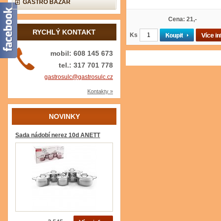
GASTRO BAZAR
Cena: 21,-
RYCHLÝ KONTAKT
Ks
mobil: 608 145 673
tel.: 317 701 778
gastrosulc@gastrosulc.cz
Kontakty »
NOVINKY
Sada nádobí nerez 10d ANETT