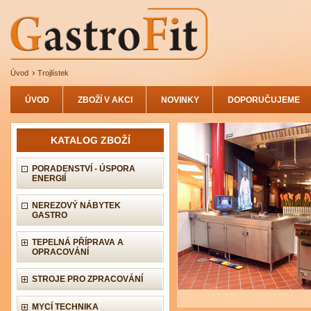
Úvod
Trojlístek
ÚVOD
ZBOŽÍ V AKCI
NOVINKY
DOPORUČUJEME
KATALOG ZBOŽÍ
PORADENSTVÍ - ÚSPORA
ENERGIÍ
NEREZOVÝ NÁBYTEK
GASTRO
TEPELNÁ PŘÍPRAVA A
OPRACOVÁNÍ
STROJE PRO ZPRACOVÁNÍ
MYCÍ TECHNIKA