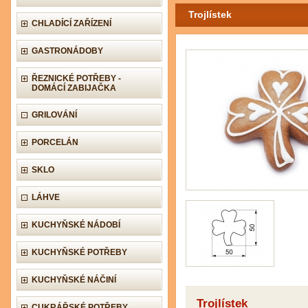
Trojlístek
CHLADÍCÍ ZAŘÍZENÍ
GASTRONÁDOBY
ŘEZNICKÉ POTŘEBY -
DOMÁCÍ ZABIJAČKA
GRILOVÁNÍ
PORCELÁN
SKLO
LÁHVE
KUCHYŇSKÉ NÁDOBÍ
KUCHYŇSKÉ POTŘEBY
KUCHYŇSKÉ NÁČINÍ
Trojlístek
CUKRÁŘSKÉ POTŘEBY